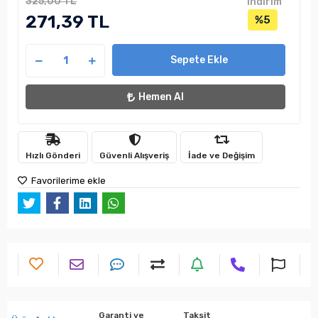
325,00 TL
indirim
271,39 TL
%5
Sepete Ekle
Hemen Al
Hızlı Gönderi
Güvenli Alışveriş
İade ve Değişim
Favorilerime ekle
Garanti ve
Taksit