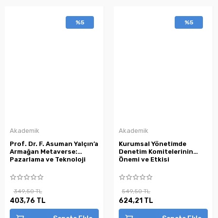
%5
%5
Akademik
Akademik
Prof. Dr. F. Asuman Yalçın’a
Kurumsal Yönetimde
Armağan Metaverse:
Denetim Komitelerinin
Pazarlama ve Teknoloji
Önemi ve Etkisi
349,50 TL
549,50 TL
403,76 TL
624,21 TL