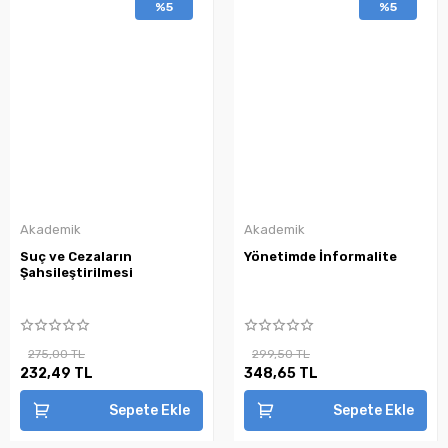
%5
%5
Akademik
Akademik
Suç ve Cezaların
Yönetimde İnformalite
Şahsileştirilmesi
275,00 TL
299,50 TL
232,49 TL
348,65 TL
Sepete Ekle
Sepete Ekle