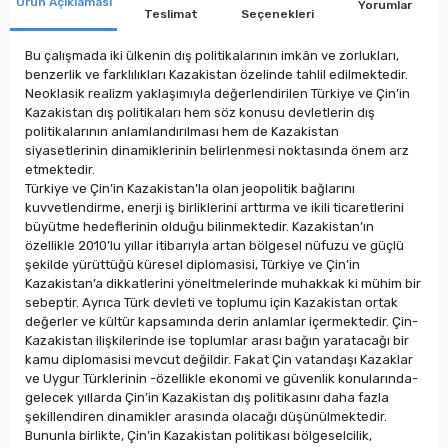
Ürün Açıklaması
Yorumlar
Teslimat
Seçenekleri
Bu çalışmada iki ülkenin dış politikalarının imkân ve zorlukları,
benzerlik ve farklılıkları Kazakistan özelinde tahlil edilmektedir.
Neoklasik realizm yaklaşımıyla değerlendirilen Türkiye ve Çin’in
Kazakistan dış politikaları hem söz konusu devletlerin dış
politikalarının anlamlandırılması hem de Kazakistan
siyasetlerinin dinamiklerinin belirlenmesi noktasında önem arz
etmektedir.
Türkiye ve Çin’in Kazakistan’la olan jeopolitik bağlarını
kuvvetlendirme, enerji iş birliklerini arttırma ve ikili ticaretlerini
büyütme hedeflerinin olduğu bilinmektedir. Kazakistan’ın
özellikle 2010’lu yıllar itibarıyla artan bölgesel nüfuzu ve güçlü
şekilde yürüttüğü küresel diplomasisi, Türkiye ve Çin’in
Kazakistan’a dikkatlerini yöneltmelerinde muhakkak ki mühim bir
sebeptir. Ayrıca Türk devleti ve toplumu için Kazakistan ortak
değerler ve kültür kapsamında derin anlamlar içermektedir. Çin-
Kazakistan ilişkilerinde ise toplumlar arası bağın yaratacağı bir
kamu diplomasisi mevcut değildir. Fakat Çin vatandaşı Kazaklar
ve Uygur Türklerinin -özellikle ekonomi ve güvenlik konularında-
gelecek yıllarda Çin’in Kazakistan dış politikasını daha fazla
şekillendiren dinamikler arasında olacağı düşünülmektedir.
Bununla birlikte, Çin’in Kazakistan politikası bölgeselcilik,