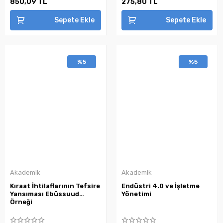
850,09 TL
275,80 TL
Sepete Ekle
Sepete Ekle
%5
%5
Akademik
Akademik
Kıraat İhtilaflarının Tefsire
Endüstri 4.0 ve İşletme
Yansıması Ebüssuud
Yönetimi
Örneği