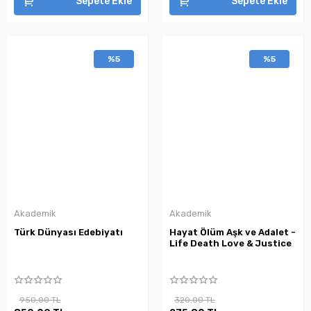
Sepete Ekle
Sepete Ekle
%5
%5
Akademik
Akademik
Türk Dünyası Edebiyatı
Hayat Ölüm Aşk ve Adalet -
Life Death Love & Justice
950,00 TL
320,00 TL