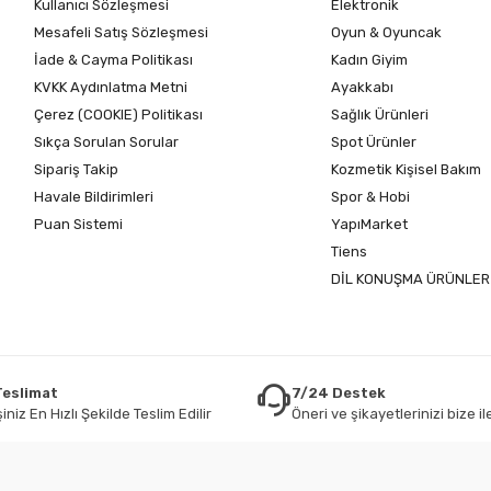
Kullanıcı Sözleşmesi
Elektronik
Mesafeli Satış Sözleşmesi
Oyun & Oyuncak
İade & Cayma Politikası
Kadın Giyim
KVKK Aydınlatma Metni
Ayakkabı
Çerez (COOKIE) Politikası
Sağlık Ürünleri
Sıkça Sorulan Sorular
Spot Ürünler
Sipariş Takip
Kozmetik Kişisel Bakım
Havale Bildirimleri
Spor & Hobi
Puan Sistemi
YapıMarket
Tiens
DİL KONUŞMA ÜRÜNLER
 Teslimat
7/24 Destek
iniz En Hızlı Şekilde Teslim Edilir
Öneri ve şikayetlerinizi bize ile