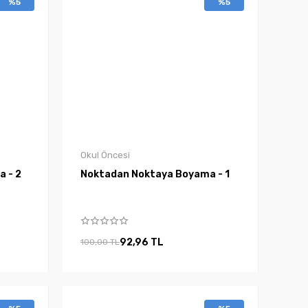
%5
%5
Okul Öncesi
 - 2
Noktadan Noktaya Boyama - 1
92,96 TL
100,00 TL