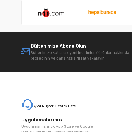
Bültenimize Abone Olun
Bültenimize katılarak yeni indirimler / ürünler hakkında
bilgi edinin ve daha fazla fırsat yakalayın!
7/24 Müşteri Destek Hattı
Uygulamalarımız
Uygulamamız artık App Store ve Google
Play'de yayında! Hemen indirebilirsiniz.