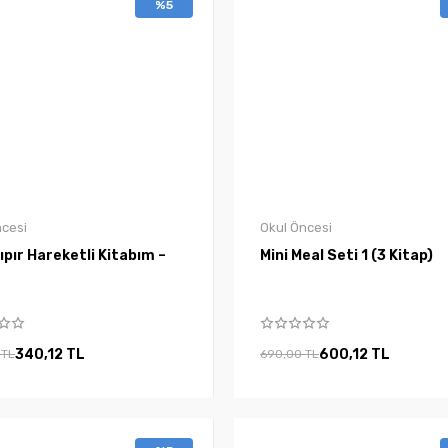
%5
ncesi
Okul Öncesi
Kıpır Hareketli Kitabım –
Mini Meal Seti 1 (3 Kitap)
340,12 TL
600,12 TL
 TL
690,00 TL