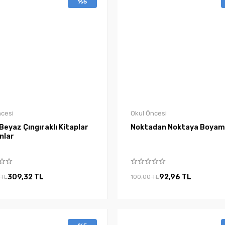
%5
ncesi
Okul Öncesi
Beyaz Çıngıraklı Kitaplar
Noktadan Noktaya Boyama
nlar
309,32 TL
92,96 TL
 TL
100,00 TL