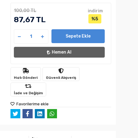
100,00 TL
indirim
87,67 TL
%5
Sepete Ekle
Hemen Al
Hızlı Gönderi
Güvenli Alışveriş
İade ve Değişim
Favorilerime ekle