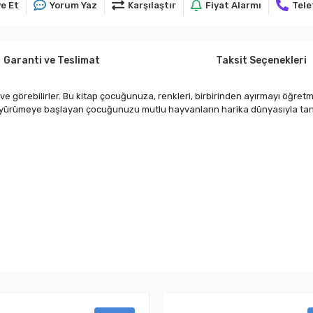
e Et
Yorum Yaz
Karşılaştır
Fiyat Alarmı
Tele
Garanti ve Teslimat
Taksit Seçenekleri
ir ve görebilirler. Bu kitap çocuğunuza, renkleri, birbirinden ayırmayı öğret
aş yürümeye başlayan çocuğunuzu mutlu hayvanların harika dünyasıyla tanı