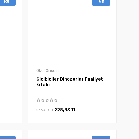
%5
%5
Okul Öncesi
Cicibiciler Dinozorlar Faaliyet
Kitabı
228,83 TL
249,50 TL