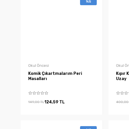
%5
Okul Öncesi
Okul Ö
Komik Çıkartmalarım Peri
Kıpır 
Masalları
Uzay
124,59 TL
149,00 TL
400,00