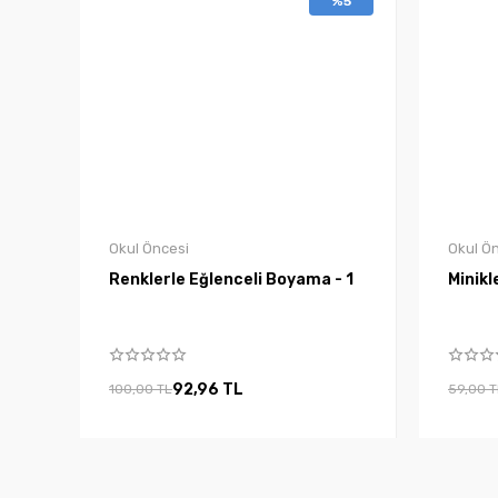
%5
Okul Öncesi
Okul Ö
Renklerle Eğlenceli Boyama - 1
Minikl
92,96 TL
100,00 TL
59,00 T