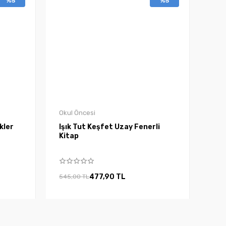
%5
%5
Okul Öncesi
kler
Işık Tut Keşfet Uzay Fenerli
Kitap
477,90 TL
545,00 TL