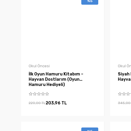
%5
Okul Öncesi
Okul Ö
İlk Oyun Hamuru Kitabım –
Siyah 
Hayvan Dostlarım (Oyun
Hayva
Hamuru Hediyeli)
203,96 TL
220,00 TL
345,00