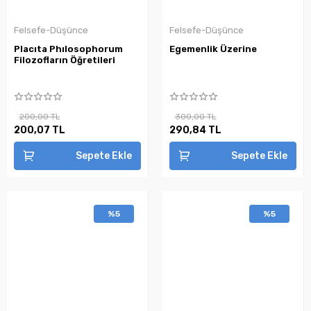
Felsefe-Düşünce
Felsefe-Düşünce
Placıta Phılosophorum
Egemenlik Üzerine
Filozofların Öğretileri
200,00 TL
300,00 TL
200,07 TL
290,84 TL
Sepete Ekle
Sepete Ekle
%5
%5