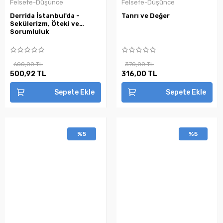
Felsefe-Düşünce
Felsefe-Düşünce
Derrida İstanbul'da -
Tanrı ve Değer
Sekülerizm, Öteki ve
Sorumluluk
600,00 TL
370,00 TL
500,92 TL
316,00 TL
Sepete Ekle
Sepete Ekle
%5
%5