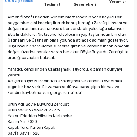
Ürün Açıklaması
Yorumlar
Teslimat
Seçenekleri
Alman filozof Friedrich Wilhelm Nietzsche’nin yasa koyucu bir
peygamber gibi imgeleştirerek konuşturduğu Zerdüşt, insanı ve
doğasını anlama adına okuru benzersiz bir yolculuğa çıkarıyor.
Etrafındakilere, Nietzsche felsefesinin yapıtaşlarından biri olan
Üstinsanı ve Üstinsan olma yolunda atılacak adımları gösteriyor.
Düşünsel bir sorgulama sürecine giren ve kendine insan olmanın
doğası üzerine sorular soran her okur, Böyle Buyurdu Zerdüşt’te
aradığı cevapları bulacak.
Yaratıcı, kendisinden uzaklaşmak istiyordu; o zaman dünyayı
yarattı.
Acı çeken için ıstırabından uzaklaşmak ve kendini kaybetmek
çılgın bir haz verir. Bir zamanlar dünya bana çılgın bir haz ve
kendini kaybetme yeri gibi göru¨nu¨rdu¨.
Ürün Adı: Böyle Buyurdu Zerdüşt
Ürün Kodu: 9786052022979
Yazar: Friedrich Wilhelm Nietzsche
Basım Yılı: 2020
Kapak Türü: Karton Kapak
Sayfa Sayısı: 320