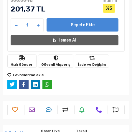
300,00 TL
indirim
201,37 TL
%5
Sepete Ekle
Hemen Al
Hızlı Gönderi
Güvenli Alışveriş
İade ve Değişim
Favorilerime ekle
Garanti ve
Taksit