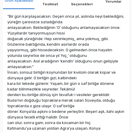
Ürün Açıklaması
Yorumlar
Teslimat
Seçenekleri
“Bir gün karşılaşacaksın. Geçen onca yıl, aslında neyi beklediğini,
yüreğin çaresizce sızladığında
anlayacaksın. Beklediğinin ‘O’ olduğunu anlamayacaksın önce.
Yüzyıllardır tanıyormuşsun hissi
doğacak yüreğinde. Hep seninleymiş¸ ama yokmuş¸ gibi.
Gözlerine baktığında, kendini asırlardır orada
yaşıyormuş¸ gibi hissedeceksin. O gelmeden önce hayatın
yolunda seyretse de onca yıl ‘hiç¸’ olduğunu
anlayacaksın. Asıl aradığının ‘kendin’ olduğunu onun gelişiyle
anlayacaksın.”
İnsan, sonsuz birliğin koynundan bir kıvılcım olarak kopar ve
dünyaya gelir. O birliğin gizi, kalbindeki
kara bir lekede gizlenir. Yaşam, bir gün o saf birliğe dönene
kadar bilinmezlikle seyreder. Tekâmül
denilen bu birliğe dönüş için tevafuk-i vesileler gereklidir.
Buda’nın doğduğu topraklara merak salan Süveyda, olduğu
topraklarda o gize ulaşır. O saf birliğe
döner. Konya’da aşkını o bedene yerleştirir. Beşerî aşk, ilahi aşkın
dünyaca tecelli ettiği halidir. Önce
can olur, sonra gam, sonra da kocaman bir hiç.
Katmandu’ya uzanan yoldan Agra’ya ulaşan, Konya