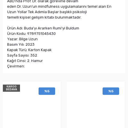
ABD’nda Prof. Dr. olarak görevine devam
eden Dr. Uzun’un mindfulness uygulamalarını temel alan En
Uzun Yollar Tek Adımla Başlar başlıklı psikoloji
temelli kişisel gelişim kitabı bulunmaktadır.
Ürün Adı: Buda'yı Ararken Rumi'yi Buldum
Ürün Kodu: 9789751045430
Yazar: Bilge Uzun
Basım Yılı: 2023
Kapak Türü: Karton Kapak
Sayfa Sayısı: 352
Kağıt Cinsi: 2. Hamur
Çevirmen:
KARGO
BEDAVA
%5
%5