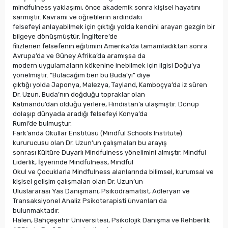
mindfulness yaklaşımı, önce akademik sonra kişisel hayatını
sarmıştır. Kavramı ve öğretilerin ardındaki
felsefeyi anlayabilmek için çıktığı yolda kendini arayan gezgin bir
bilgeye dönüşmüştür. İngiltere’de
filizlenen felsefenin eğitimini Amerika’da tamamladıktan sonra
Avrupa’da ve Güney Afrika’da aramışsa da
modern uygulamaların kökenine inebilmek için ilgisi Doğu’ya
yönelmiştir. “Bulacağım ben bu Buda’yı” diye
çıktığı yolda Japonya, Malezya, Tayland, Kamboçya’da iz süren
Dr. Uzun, Buda’nın doğduğu topraklar olan
Katmandu’dan olduğu yerlere, Hindistan’a ulaşmıştır. Dönüp
dolaşıp dünyada aradığı felsefeyi Konya’da
Rumi’de bulmuştur.
Fark’anda Okullar Enstitüsü (Mindful Schools Institute)
kururucusu olan Dr. Uzun’un çalışmaları bu arayış
sonrası Kültüre Duyarlı Mindfulness yönelimini almıştır. Mindful
Liderlik, İşyerinde Mindfulness, Mindful
Okul ve Çocuklarla Mindfulness alanlarında bilimsel, kurumsal ve
kişisel gelişim çalışmaları olan Dr. Uzun’un
Uluslararası Yas Danışmanı, Psikodramatist, Adleryan ve
Transaksiyonel Analiz Psikoterapisti ünvanları da
bulunmaktadır.
Halen, Bahçeşehir Üniversitesi, Psikolojik Danışma ve Rehberlik