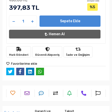
450,00 TL
indirim
397,83 TL
%5
Sepete Ekle
Hemen Al
Hızlı Gönderi
Güvenli Alışveriş
İade ve Değişim
Favorilerime ekle
Garanti ve
Taksit