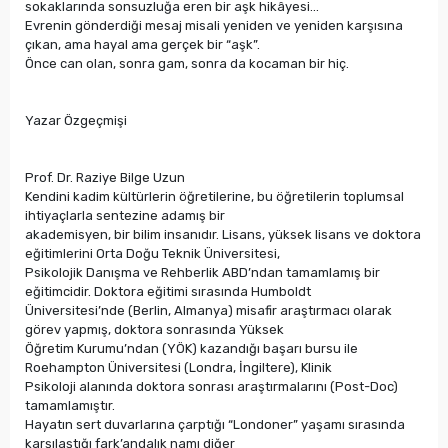
sokaklarında sonsuzluğa eren bir aşk hikâyesi...
Evrenin gönderdiği mesaj misali yeniden ve yeniden karşısına
çıkan, ama hayal ama gerçek bir “aşk”.
Önce can olan, sonra gam, sonra da kocaman bir hiç.
Yazar Özgeçmişi
Prof. Dr. Raziye Bilge Uzun
Kendini kadim kültürlerin öğretilerine, bu öğretilerin toplumsal
ihtiyaçlarla sentezine adamış bir
akademisyen, bir bilim insanıdır. Lisans, yüksek lisans ve doktora
eğitimlerini Orta Doğu Teknik Üniversitesi,
Psikolojik Danışma ve Rehberlik ABD’ndan tamamlamış bir
eğitimcidir. Doktora eğitimi sırasında Humboldt
Üniversitesi’nde (Berlin, Almanya) misafir araştırmacı olarak
görev yapmış, doktora sonrasında Yüksek
Öğretim Kurumu’ndan (YÖK) kazandığı başarı bursu ile
Roehampton Üniversitesi (Londra, İngiltere), Klinik
Psikoloji alanında doktora sonrası araştırmalarını (Post-Doc)
tamamlamıştır.
Hayatın sert duvarlarına çarptığı “Londoner” yaşamı sırasında
karşılaştığı fark’andalık namı diğer