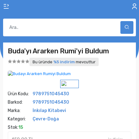
Buda'yı Ararken Rumi'yi Buldum
Bu üründe
%5 indirim
mevcuttur
Ürün Kodu:
9789751045430
Barkod:
9789751045430
Marka:
İnkılap Kitabevi
Kategori:
Çevre-Doğa
Stok:
15