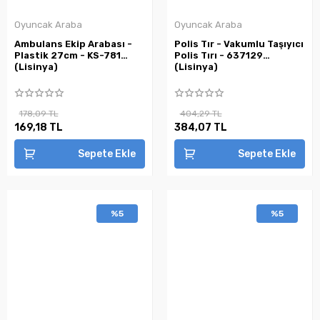
Oyuncak Araba
Oyuncak Araba
Ambulans Ekip Arabası -
Polis Tır - Vakumlu Taşıyıcı
Plastik 27cm - KS-781
Polis Tırı - 637129
(Lisinya)
(Lisinya)
178,09 TL
404,29 TL
169,18 TL
384,07 TL
Sepete Ekle
Sepete Ekle
%5
%5