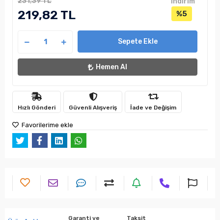
231,39 TL
indirim
219,82 TL
%5
Sepete Ekle
Hemen Al
Hızlı Gönderi
Güvenli Alışveriş
İade ve Değişim
Favorilerime ekle
Garanti ve
Taksit