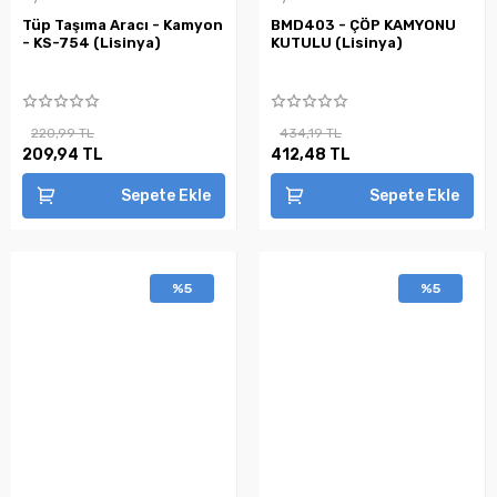
Tüp Taşıma Aracı - Kamyon
BMD403 - ÇÖP KAMYONU
- KS-754 (Lisinya)
KUTULU (Lisinya)
220,99 TL
434,19 TL
209,94 TL
412,48 TL
Sepete Ekle
Sepete Ekle
%5
%5