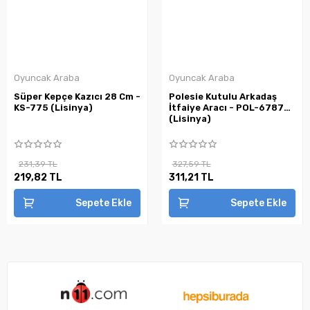
Oyuncak Araba
Oyuncak Araba
Süper Kepçe Kazıcı 28 Cm -
Polesie Kutulu Arkadaş
KS-775 (Lisinya)
İtfaiye Aracı - POL-67876
(Lisinya)
231,39 TL
327,59 TL
219,82 TL
311,21 TL
Sepete Ekle
Sepete Ekle