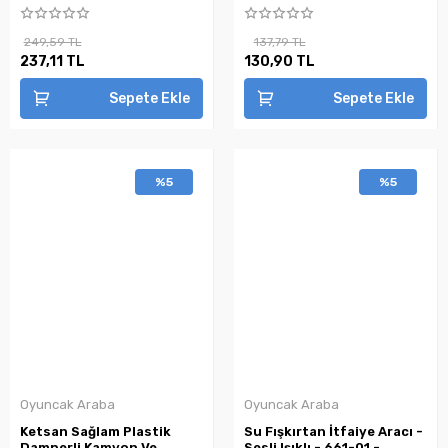
249,59 TL
137,79 TL
237,11 TL
130,90 TL
Sepete Ekle
Sepete Ekle
%5
%5
Oyuncak Araba
Oyuncak Araba
Ketsan Sağlam Plastik
Su Fışkırtan İtfaiye Aracı -
Damperli Kamyon Ve
Sesli Işıklı - 661-01 -