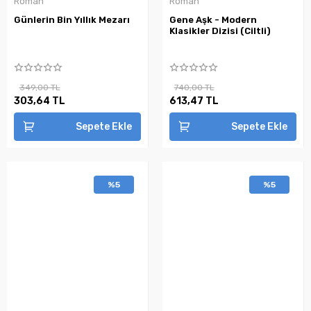
Roman
Roman
Günlerin Bin Yıllık Mezarı
Gene Aşk - Modern
Klasikler Dizisi (Ciltli)
349,00 TL
740,00 TL
303,64 TL
613,47 TL
Sepete Ekle
Sepete Ekle
%5
%5