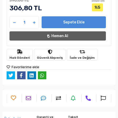
390,00 TL
indirim
306,80 TL
%5
Sepete Ekle
Hemen Al
Hızlı Gönderi
Güvenli Alışveriş
İade ve Değişim
Favorilerime ekle
Garanti ve
Taksit