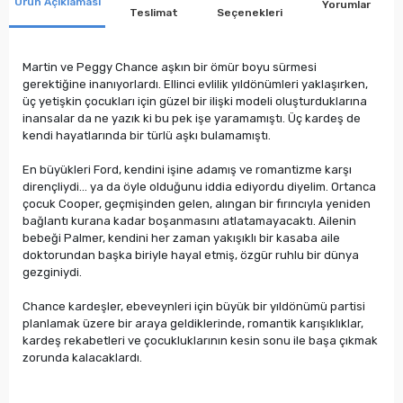
Ürün Açıklaması
Yorumlar
Teslimat
Seçenekleri
Martin ve Peggy Chance aşkın bir ömür boyu sürmesi
gerektiğine inanıyorlardı. Ellinci evlilik yıldönümleri yaklaşırken,
üç yetişkin çocukları için güzel bir ilişki modeli oluşturduklarına
inansalar da ne yazık ki bu pek işe yaramamıştı. Üç kardeş de
kendi hayatlarında bir türlü aşkı bulamamıştı.
En büyükleri Ford, kendini işine adamış ve romantizme karşı
dirençliydi… ya da öyle olduğunu iddia ediyordu diyelim. Ortanca
çocuk Cooper, geçmişinden gelen, alıngan bir fırıncıyla yeniden
bağlantı kurana kadar boşanmasını atlatamayacaktı. Ailenin
bebeği Palmer, kendini her zaman yakışıklı bir kasaba aile
doktorundan başka biriyle hayal etmiş, özgür ruhlu bir dünya
gezginiydi.
Chance kardeşler, ebeveynleri için büyük bir yıldönümü partisi
planlamak üzere bir araya geldiklerinde, romantik karışıklıklar,
kardeş rekabetleri ve çocukluklarının kesin sonu ile başa çıkmak
zorunda kalacaklardı.