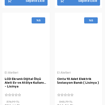
Sepete Ekle
Sepete Ekle
%5
%5
El Aletleri
El Aletleri
LCD Ekranlı Dijital Ölçü
Cinta 10 Adet Elektrik
Aleti Ev ve Atölye Kullanımı
İzolasyon Bandı ( Lisinya )
- Lisinya
376,99 TL
345,79 TL