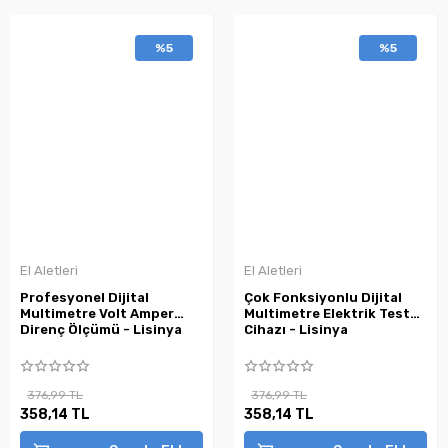
%5
%5
El Aletleri
El Aletleri
Profesyonel Dijital
Çok Fonksiyonlu Dijital
Multimetre Volt Amper
Multimetre Elektrik Test
Direnç Ölçümü - Lisinya
Cihazı - Lisinya
376,99 TL
376,99 TL
358,14 TL
358,14 TL