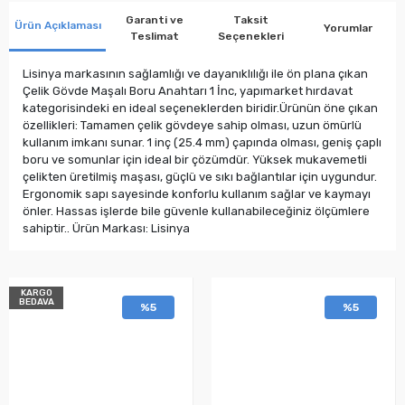
Garanti ve
Taksit
Ürün Açıklaması
Yorumlar
Teslimat
Seçenekleri
Lisinya markasının sağlamlığı ve dayanıklılığı ile ön plana çıkan
Çelik Gövde Maşalı Boru Anahtarı 1 İnc, yapımarket hırdavat
kategorisindeki en ideal seçeneklerden biridir.Ürünün öne çıkan
özellikleri: Tamamen çelik gövdeye sahip olması, uzun ömürlü
kullanım imkanı sunar. 1 inç (25.4 mm) çapında olması, geniş çaplı
boru ve somunlar için ideal bir çözümdür. Yüksek mukavemetli
çelikten üretilmiş maşası, güçlü ve sıkı bağlantılar için uygundur.
Ergonomik sapı sayesinde konforlu kullanım sağlar ve kaymayı
önler. Hassas işlerde bile güvenle kullanabileceğiniz ölçümlere
sahiptir.. Ürün Markası: Lisinya
KARGO
BEDAVA
%5
%5