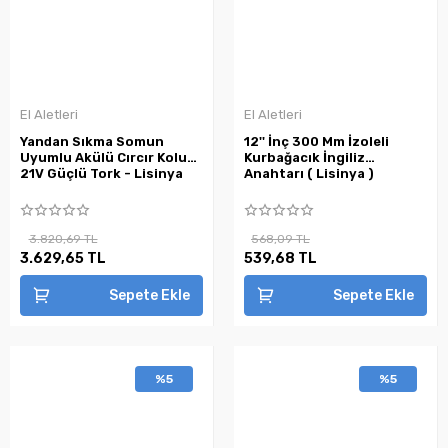
El Aletleri
El Aletleri
Yandan Sıkma Somun
12'' İnç 300 Mm İzoleli
Uyumlu Akülü Cırcır Kolu
Kurbağacık İngiliz
21V Güçlü Tork - Lisinya
Anahtarı ( Lisinya )
3.820,69 TL
568,09 TL
3.629,65 TL
539,68 TL
Sepete Ekle
Sepete Ekle
%5
%5