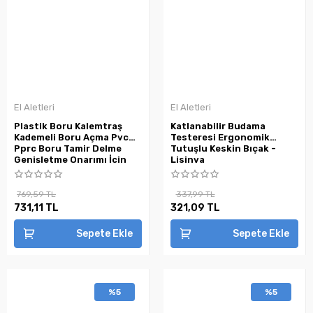
El Aletleri
El Aletleri
Plastik Boru Kalemtraş
Katlanabilir Budama
Kademeli Boru Açma Pvc
Testeresi Ergonomik
Pprc Boru Tamir Delme
Tutuşlu Keskin Bıçak -
Genişletme Onarımı İçin
Lisinya
3lü Havşa Seti ( Lisinya )
769,59 TL
337,99 TL
731,11 TL
321,09 TL
Sepete Ekle
Sepete Ekle
%5
%5