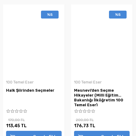
%5
%5
100 Temel Eser
100 Temel Eser
Halk Şiirinden Seçmeler
Mesnevi’den Seçme
Hikayeler (Milli Eğitim
Bakanlığı İlköğretim 100
Temel Eser)
170,00 TL
200,00 TL
113,45 TL
176,73 TL