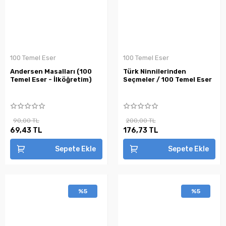
100 Temel Eser
100 Temel Eser
Andersen Masalları (100
Türk Ninnilerinden
Temel Eser - İlköğretim)
Seçmeler / 100 Temel Eser
90,00 TL
200,00 TL
69,43 TL
176,73 TL
Sepete Ekle
Sepete Ekle
%5
%5