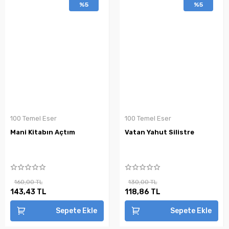
%5
%5
100 Temel Eser
100 Temel Eser
Mani Kitabın Açtım
Vatan Yahut Silistre
160,00 TL
130,00 TL
143,43 TL
118,86 TL
Sepete Ekle
Sepete Ekle