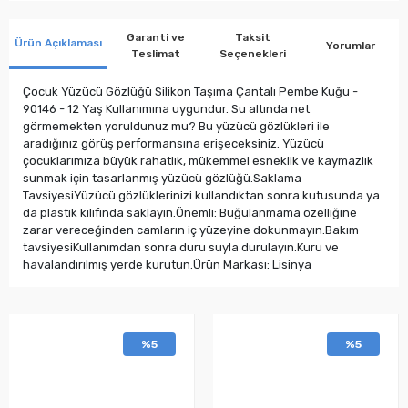
Garanti ve
Taksit
Ürün Açıklaması
Yorumlar
Teslimat
Seçenekleri
Çocuk Yüzücü Gözlüğü Silikon Taşıma Çantalı Pembe Kuğu -
90146 - 12 Yaş Kullanımına uygundur. Su altında net
görmemekten yoruldunuz mu? Bu yüzücü gözlükleri ile
aradığınız görüş performansına erişeceksiniz. Yüzücü
çocuklarımıza büyük rahatlık, mükemmel esneklik ve kaymazlık
sunmak için tasarlanmış yüzücü gözlüğü.Saklama
TavsiyesiYüzücü gözlüklerinizi kullandıktan sonra kutusunda ya
da plastik kılıfında saklayın.Önemli: Buğulanmama özelliğine
zarar vereceğinden camların iç yüzeyine dokunmayın.Bakım
tavsiyesiKullanımdan sonra duru suyla durulayın.Kuru ve
havalandırılmış yerde kurutun.Ürün Markası: Lisinya
%5
%5