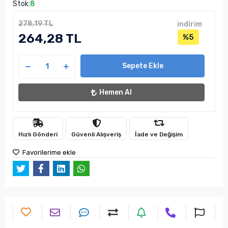
Stok:
8
278,19 TL
indirim
264,28 TL
%5
Sepete Ekle
Hemen Al
Hızlı Gönderi
Güvenli Alışveriş
İade ve Değişim
Favorilerime ekle