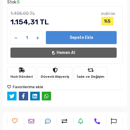
Stok:
5
1.405,00 TL
indirim
1.154,31 TL
%5
Sepete Ekle
Hemen Al
Hızlı Gönderi
Güvenli Alışveriş
İade ve Değişim
Favorilerime ekle