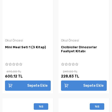
Okul Öncesi
Okul Öncesi
Mini Meal Seti 1 (3 Kitap)
Cicibiciler Dinozorlar
Faaliyet Kitabı
690,00 TL
249,50 TL
600,12 TL
228,83 TL
Sepete Ekle
Sepete Ekle
%5
%5