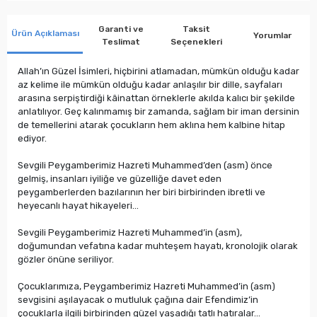
Garanti ve
Taksit
Ürün Açıklaması
Yorumlar
Teslimat
Seçenekleri
Allah’ın Güzel İsimleri, hiçbirini atlamadan, mümkün olduğu kadar
az kelime ile mümkün olduğu kadar anlaşılır bir dille, sayfaları
arasına serpiştirdiği kâinattan örneklerle akılda kalıcı bir şekilde
anlatılıyor. Geç kalınmamış bir zamanda, sağlam bir iman dersinin
de temellerini atarak çocukların hem aklına hem kalbine hitap
ediyor.
Sevgili Peygamberimiz Hazreti Muhammed’den (asm) önce
gelmiş, insanları iyiliğe ve güzelliğe davet eden
peygamberlerden bazılarının her biri birbirinden ibretli ve
heyecanlı hayat hikayeleri...
Sevgili Peygamberimiz Hazreti Muhammed’in (asm),
doğumundan vefatına kadar muhteşem hayatı, kronolojik olarak
gözler önüne seriliyor.
Çocuklarımıza, Peygamberimiz Hazreti Muhammed’in (asm)
sevgisini aşılayacak o mutluluk çağına dair Efendimiz’in
çocuklarla ilgili birbirinden güzel yaşadığı tatlı hatıralar...