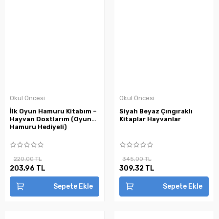
Okul Öncesi
Okul Öncesi
İlk Oyun Hamuru Kitabım –
Siyah Beyaz Çıngıraklı
Hayvan Dostlarım (Oyun
Kitaplar Hayvanlar
Hamuru Hediyeli)
220,00 TL
345,00 TL
203,96 TL
309,32 TL
Sepete Ekle
Sepete Ekle