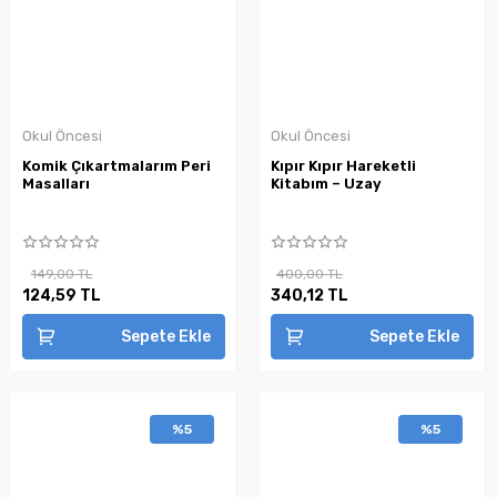
Okul Öncesi
Okul Öncesi
Komik Çıkartmalarım Peri
Kıpır Kıpır Hareketli
Masalları
Kitabım – Uzay
149,00 TL
400,00 TL
124,59 TL
340,12 TL
Sepete Ekle
Sepete Ekle
%5
%5