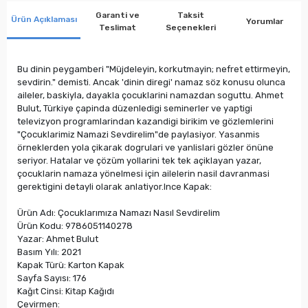
Garanti ve
Taksit
Ürün Açıklaması
Yorumlar
Teslimat
Seçenekleri
Bu dinin peygamberi "Müjdeleyin, korkutmayin; nefret ettirmeyin,
sevdirin." demisti. Ancak 'dinin diregi' namaz söz konusu olunca
aileler, baskiyla, dayakla çocuklarini namazdan soguttu. Ahmet
Bulut, Türkiye çapinda düzenledigi seminerler ve yaptigi
televizyon programlarindan kazandigi birikim ve gözlemlerini
"Çocuklarimiz Namazi Sevdirelim"de paylasiyor. Yasanmis
örneklerden yola çikarak dogrulari ve yanlislari gözler önüne
seriyor. Hatalar ve çözüm yollarini tek tek açiklayan yazar,
çocuklarin namaza yönelmesi için ailelerin nasil davranmasi
gerektigini detayli olarak anlatiyor.Ince Kapak:
Ürün Adı: Çocuklarımıza Namazı Nasıl Sevdirelim
Ürün Kodu: 9786051140278
Yazar: Ahmet Bulut
Basım Yılı: 2021
Kapak Türü: Karton Kapak
Sayfa Sayısı: 176
Kağıt Cinsi: Kitap Kağıdı
Çevirmen: