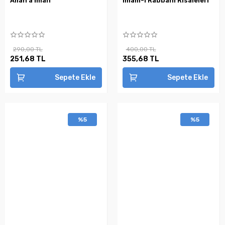
Allah'a İman
İmam-ı Rabbani Risaleleri
290,00 TL
400,00 TL
251,68 TL
355,68 TL
Sepete Ekle
Sepete Ekle
%5
%5