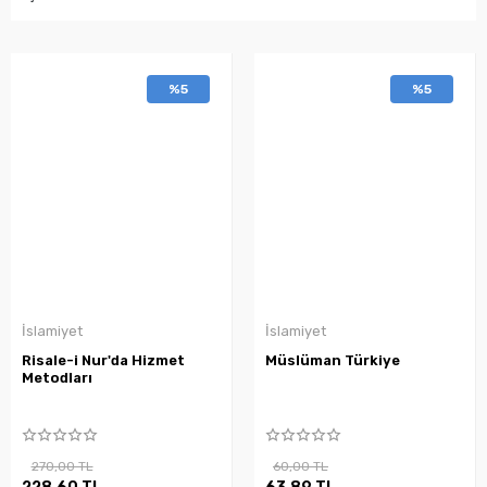
%5
%5
İslamiyet
İslamiyet
Risale-i Nur'da Hizmet
Müslüman Türkiye
Metodları
270,00 TL
60,00 TL