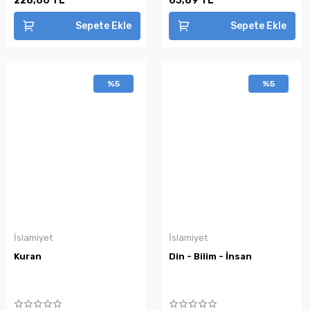
228,60 TL
63,89 TL
Sepete Ekle
Sepete Ekle
%5
%5
İslamiyet
İslamiyet
Kuran
Din - Bilim - İnsan