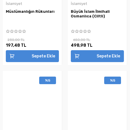
İslamiyet
İslamiyet
Müslümanlığın Rükunları
Büyük İslam İlmihali
Osmanlıca (Ciltli)
230,00 TL
650,00 TL
197,48 TL
498,98 TL
Sepete Ekle
Sepete Ekle
%5
%5