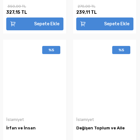
350,00 TL
270,00 TL
327,15 TL
239,11 TL
Sepete Ekle
Sepete Ekle
%5
%5
İslamiyet
İslamiyet
İrfan ve İnsan
Değişen Toplum ve Aile