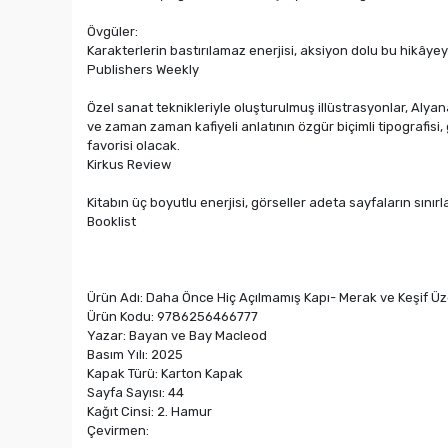
Övgüler:
Karakterlerin bastırılamaz enerjisi, aksiyon dolu bu hikâyeyi
Publishers Weekly
Özel sanat teknikleriyle oluşturulmuş illüstrasyonlar, Alyan
ve zaman zaman kafiyeli anlatının özgür biçimli tipografi
favorisi olacak.
Kirkus Review
Kitabın üç boyutlu enerjisi, görseller adeta sayfaların sın
Booklist
Ürün Adı: Daha Önce Hiç Açılmamış Kapı- Merak ve Keşif Üz
Ürün Kodu: 9786256466777
Yazar: Bayan ve Bay Macleod
Basım Yılı: 2025
Kapak Türü: Karton Kapak
Sayfa Sayısı: 44
Kağıt Cinsi: 2. Hamur
Çevirmen: