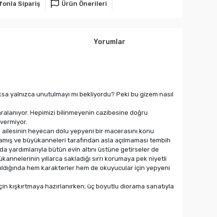
fonla Sipariş
Ürün Önerileri
Yorumlar
yoksa yalnızca unutulmayı mı bekliyordu? Peki bu gizem nasıl
aralanıyor. Hepimizi bilinmeyenin cazibesine doğru
 vermiyor.
ak ailesinin heyecan dolu yepyeni bir macerasını konu
lmamış ve büyükanneleri tarafından asla açılmaması tembih
 da yardımlarıyla bütün evin altını üstüne getirseler de
kannelerinin yıllarca sakladığı sırrı korumaya pek niyetli
çıldığında hem karakterler hem de okuyucular için yepyeni
için kışkırtmaya hazırlanırken; üç boyutlu diorama sanatıyla