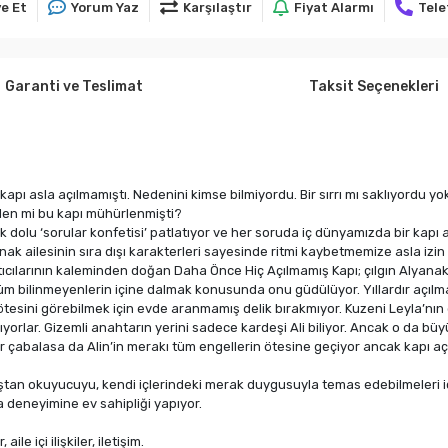
e Et
Yorum Yaz
Karşılaştır
Fiyat Alarmı
Tele
Garanti ve Teslimat
Taksit Seçenekleri
 kapı asla açılmamıştı. Nedenini kimse bilmiyordu. Bir sırrı mı saklıyordu 
den mi bu kapı mühürlenmişti?
dolu ‘sorular konfetisi’ patlatıyor ve her soruda iç dünyamızda bir kapı 
nak ailesinin sıra dışı karakterleri sayesinde ritmi kaybetmemize asla izin
ratıcılarının kaleminden doğan Daha Önce Hiç Açılmamış Kapı; çılgın Alyan
i tüm bilinmeyenlerin içine dalmak konusunda onu güdülüyor. Yıllardır açı
n ötesini görebilmek için evde aranmamış delik bırakmıyor. Kuzeni Leyla’nın
yorlar. Gizemli anahtarın yerini sadece kardeşi Ali biliyor. Ancak o da büyü
r çabalasa da Alin’in merakı tüm engellerin ötesine geçiyor ancak kapı a
 yaştan okuyucuyu, kendi içlerindeki merak duygusuyla temas edebilmeleri 
a deneyimine ev sahipliği yapıyor.
le içi ilişkiler, iletişim.