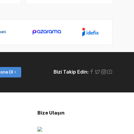
Bizi Takip Edin:
one Ol
Bize Ulaşın