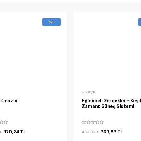
%5
Hikaye
 Dinozor
Eğlenceli Gerçekler - Keşi
Zamanı: Güneş Sistemi
170,24 TL
397,83 TL
TL
450,00 TL