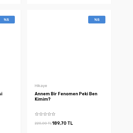
%5
%5
Hikaye
si
Annem Bir Fenomen Peki Ben
Kimim?
189,70 TL
220,00 TL