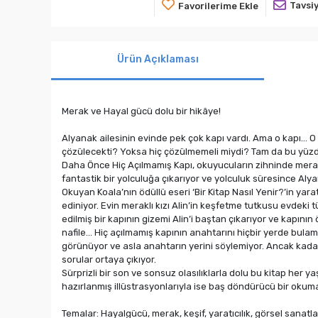
Tavsiy
Favorilerime Ekle
Ürün Açıklaması
Merak ve Hayal gücü dolu bir hikâye!
Alyanak ailesinin evinde pek çok kapı vardı. Ama o kapı... O
çözülecekti? Yoksa hiç çözülmemeli miydi? Tam da bu yüz
Daha Önce Hiç Açılmamış Kapı, okuyucuların zihninde merak 
fantastik bir yolculuğa çıkarıyor ve yolculuk süresince Alya
Okuyan Koala’nın ödüllü eseri ‘Bir Kitap Nasıl Yenir?’in ya
ediniyor. Evin meraklı kızı Alin’in keşfetme tutkusu evdek
edilmiş bir kapının gizemi Alin’i baştan çıkarıyor ve kapını
nafile… Hiç açılmamış kapının anahtarını hiçbir yerde bulamı
görünüyor ve asla anahtarın yerini söylemiyor. Ancak kada
sorular ortaya çıkıyor.
Sürprizli bir son ve sonsuz olasılıklarla dolu bu kitap her
hazırlanmış illüstrasyonlarıyla ise baş döndürücü bir okum
Temalar: Hayalgücü, merak, keşif, yaratıcılık, görsel sanatlar, ai