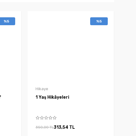
%5
%5
Hikaye
f
1 Yaş Hikâyeleri
313,54 TL
350,00 TL