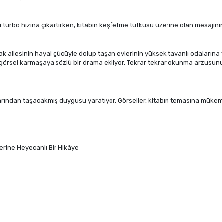
 turbo hızına çıkartırken, kitabın keşfetme tutkusu üzerine olan mesajının e
ak ailesinin hayal gücüyle dolup taşan evlerinin yüksek tavanlı odalarına ve
si, görsel karmaşaya sözlü bir drama ekliyor. Tekrar tekrar okunma arzus
ırlarından taşacakmış duygusu yaratıyor. Görseller, kitabın temasına müke
erine Heyecanlı Bir Hikâye