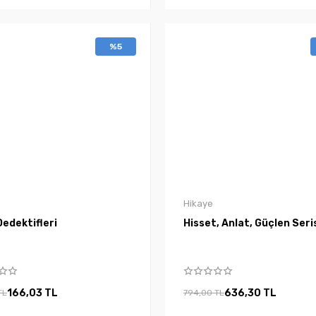
%5
Hikaye
edektifleri
Hisset, Anlat, Güçlen Seri
166,03 TL
636,30 TL
TL
794,00 TL