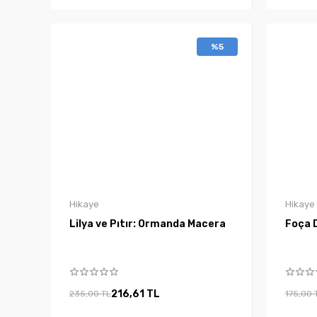
%5
Hikaye
Hikaye
Lilya ve Pıtır: Ormanda Macera
Foça D
216,61 TL
235,00 TL
175,00 