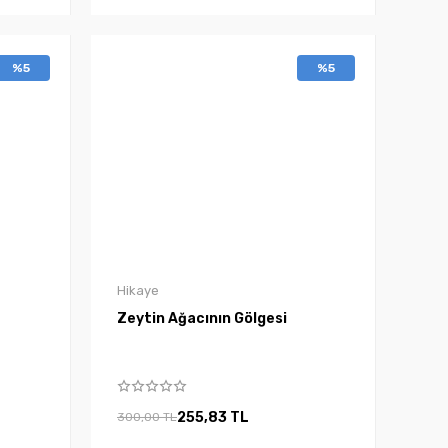
%5
%5
Hikaye
Zeytin Ağacının Gölgesi
255,83 TL
300,00 TL