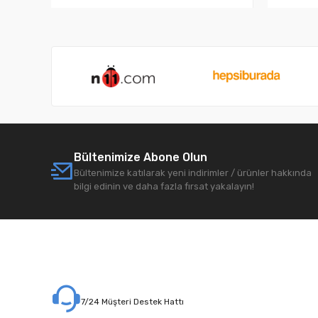
Bültenimize Abone Olun
Bültenimize katılarak yeni indirimler / ürünler hakkında
bilgi edinin ve daha fazla fırsat yakalayın!
7/24 Müşteri Destek Hattı