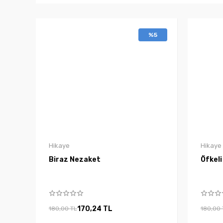
%5
Hikaye
Hikaye
Biraz Nezaket
Öfkeli
170,24 TL
180,00 TL
180,00 