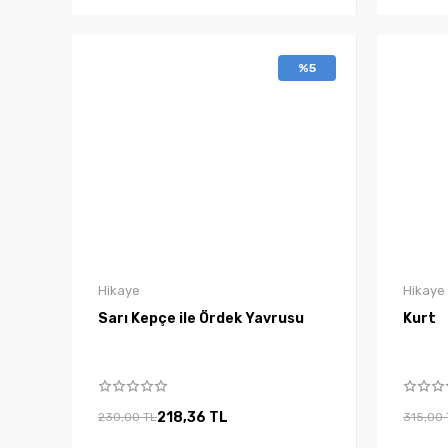
%5
Hikaye
Hikaye
Sarı Kepçe ile Ördek Yavrusu
Kurt
218,36 TL
230,00 TL
315,00 