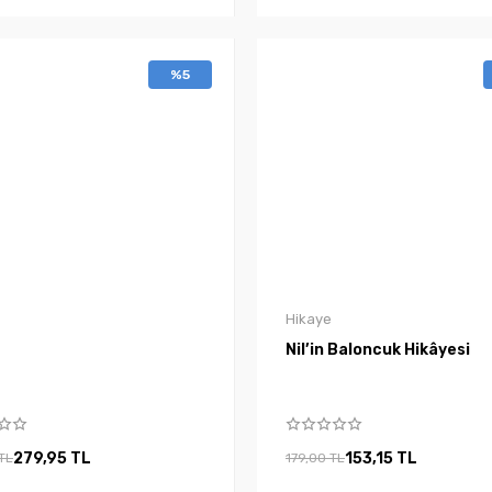
%5
Hikaye
Nil’in Baloncuk Hikâyesi
279,95 TL
153,15 TL
TL
179,00 TL