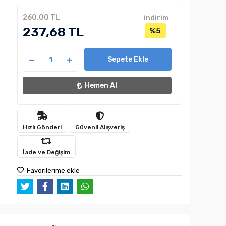
260,00 TL
indirim
237,68 TL
%5
Sepete Ekle
Hemen Al
Hızlı Gönderi
Güvenli Alışveriş
İade ve Değişim
Favorilerime ekle