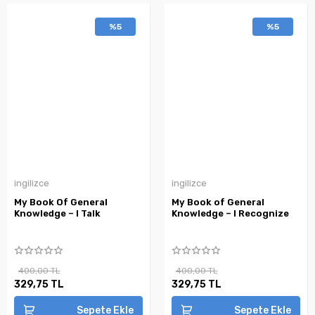
%5
%5
ingilizce
ingilizce
My Book Of General
My Book of General
Knowledge – I Talk
Knowledge – I Recognize
400,00 TL
400,00 TL
329,75 TL
329,75 TL
Sepete Ekle
Sepete Ekle