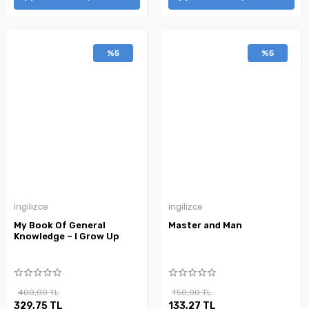
%5
%5
ingilizce
ingilizce
My Book Of General
Master and Man
Knowledge – I Grow Up
400,00 TL
150,00 TL
329,75 TL
133,27 TL