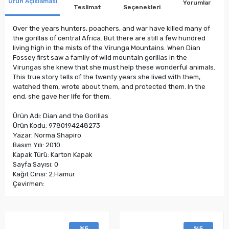
Ürün Açıklaması
Yorumlar
Teslimat
Seçenekleri
Over the years hunters, poachers, and war have killed many of
the gorillas of central Africa. But there are still a few hundred
living high in the mists of the Virunga Mountains. When Dian
Fossey first saw a family of wild mountain gorillas in the
Virungas she knew that she must help these wonderful animals.
This true story tells of the twenty years she lived with them,
watched them, wrote about them, and protected them. In the
end, she gave her life for them.
Ürün Adı: Dian and the Gorillas
Ürün Kodu: 9780194248273
Yazar: Norma Shapiro
Basım Yılı: 2010
Kapak Türü: Karton Kapak
Sayfa Sayısı: 0
Kağıt Cinsi: 2.Hamur
Çevirmen:
%5
%5