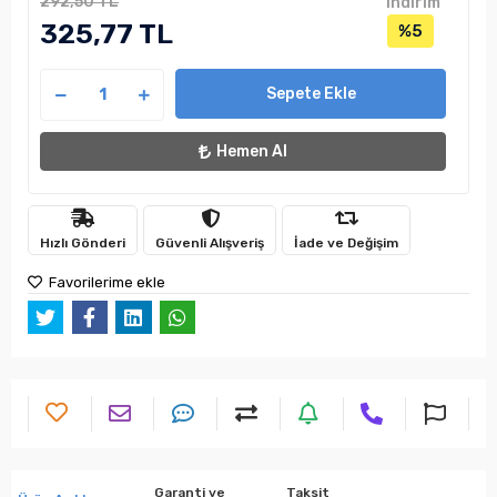
292,50 TL
indirim
325,77 TL
%5
Sepete Ekle
Hemen Al
Hızlı Gönderi
Güvenli Alışveriş
İade ve Değişim
Favorilerime ekle
Garanti ve
Taksit