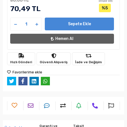
80,00 TL
indirim
70,49 TL
%5
Sepete Ekle
Hemen Al
Hızlı Gönderi
Güvenli Alışveriş
İade ve Değişim
Favorilerime ekle
Garanti ve
Taksit