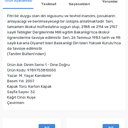
Ürün Açıklaması
Yorumlar
Teslimat
Seçenekleri
Fitri bir duygu olan din olgusunu ve tevhid inancini, çocuklarin
anlayacagi ve benimseyecegi bir üslûpla anlatmaktadir. Seri,
tamamen ilkokul müfredatina uygun olup, 2188 ve 2114 ve 2157
sayili Tebligler Dergilerinde Millî egitim Bakanligi’nca ilkokul
ögrencilerine tavsiye edilmistir. Seri, 26 Temmuz 1983 tarih ve 98
sayili kararla Diyanet Isleri Baskanligi Din Isleri Yüksek Kurulu’nca
da tavsiye edilmistir.
(Tanitim Bülteni’nden)
Ürün Adı: Dinim Serisi 1 - Dine Doğru
Ürün Kodu: 9789753810050
Yazar: M. Yaşar Kandemir
Basım Yılı: 2007
Kapak Türü: Karton Kapak
Sayfa Sayısı: 32
Kağıt Cinsi: Kuşe
Çevirmen:
%5
%5