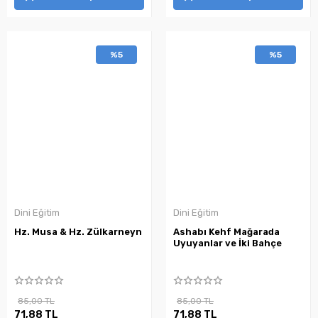
%5
%5
Dini Eğitim
Dini Eğitim
Hz. Musa & Hz. Zülkarneyn
Ashabı Kehf Mağarada
Uyuyanlar ve İki Bahçe
85,00 TL
85,00 TL
71,88 TL
71,88 TL