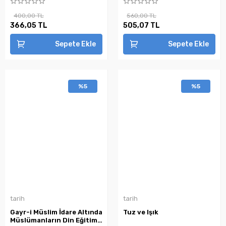
400,00 TL
560,00 TL
366,05 TL
505,07 TL
Sepete Ekle
Sepete Ekle
%5
%5
tarih
tarih
Gayr-i Müslim İdare Altında
Tuz ve Işık
Müslümanların Din Eğitimi