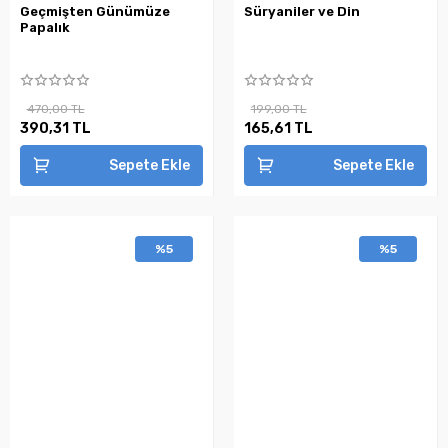
Geçmişten Günümüze
Süryaniler ve Din
Papalık
470,00 TL
199,00 TL
390,31 TL
165,61 TL
Sepete Ekle
Sepete Ekle
%5
%5