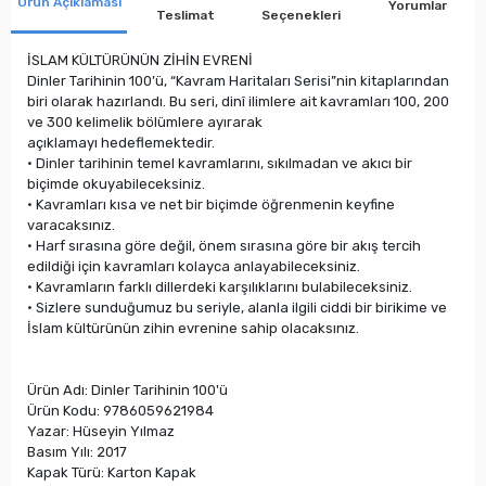
Ürün Açıklaması
Yorumlar
Teslimat
Seçenekleri
İSLAM KÜLTÜRÜNÜN ZİHİN EVRENİ
Dinler Tarihinin 100’ü, “Kavram Haritaları Serisi”nin kitaplarından
biri olarak hazırlandı. Bu seri, dinî ilimlere ait kavramları 100, 200
ve 300 kelimelik bölümlere ayırarak
açıklamayı hedeflemektedir.
• Dinler tarihinin temel kavramlarını, sıkılmadan ve akıcı bir
biçimde okuyabileceksiniz.
• Kavramları kısa ve net bir biçimde öğrenmenin keyfine
varacaksınız.
• Harf sırasına göre değil, önem sırasına göre bir akış tercih
edildiği için kavramları kolayca anlayabileceksiniz.
• Kavramların farklı dillerdeki karşılıklarını bulabileceksiniz.
• Sizlere sunduğumuz bu seriyle, alanla ilgili ciddi bir birikime ve
İslam kültürünün zihin evrenine sahip olacaksınız.
Ürün Adı: Dinler Tarihinin 100'ü
Ürün Kodu: 9786059621984
Yazar: Hüseyin Yılmaz
Basım Yılı: 2017
Kapak Türü: Karton Kapak