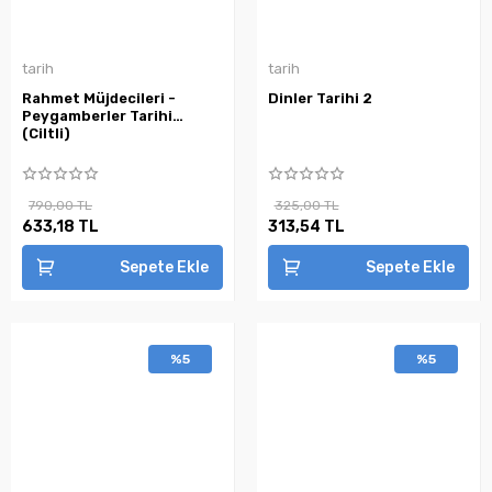
tarih
tarih
Rahmet Müjdecileri -
Dinler Tarihi 2
Peygamberler Tarihi
(Ciltli)
790,00 TL
325,00 TL
633,18 TL
313,54 TL
Sepete Ekle
Sepete Ekle
%5
%5