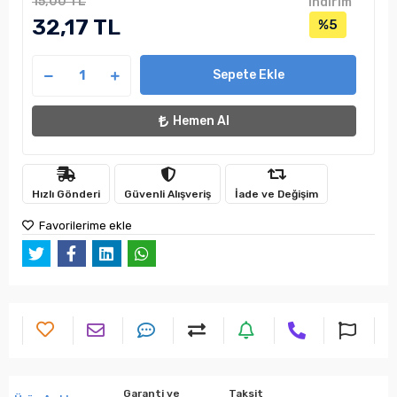
15,00 TL
indirim
32,17 TL
%5
Sepete Ekle
Hemen Al
Hızlı Gönderi
Güvenli Alışveriş
İade ve Değişim
Favorilerime ekle
Garanti ve
Taksit