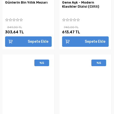
Günlerin Bin Yıllık Mezarı
Gene Aşk - Modern
Klasikler Dizisi (Ciltli)
349,00 TL
740,00 TL
303,64 TL
613,47 TL
Sepete Ekle
Sepete Ekle
%5
%5