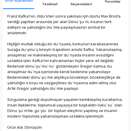
Ürün Açıklaması
Yorumlar
Teslimat
Seçenekleri
Franz Kafka’nın, öldu¨kten sonra yakması için dostu Max Brod’a
verdiği yapıtları arasında yer alan Dönu¨şu¨m, insanın terk
edilişini ve yalnızlığını ölu¨mle paylaşmasının anıtsal bir
anlatımıdır.
Hiçliğin mutlak olduğu bir du¨nyada, korkunun karabasanında
tuzağa du¨şmu¨ş bireyin trajedisini anlatır Kafka. Yabancılaşmış,
anlaşılmaz ve makineleşmiş bir du¨nyada insanın evsizliğini
ustalıkla işler. Kafka’nın kahramanları hiçbir yere ait değildir.
Bedensel dönu¨şu¨mu¨nu¨ gözlemleyen Gregor Samsa, bu
anlaşılmaz du¨nya içerisinde kendi bedenine yabancılaşır.
Bedenindeki dönu¨şu¨me alıştıkça böcekleşir, böcekleştikçe de
yalnızlığın o koyu ve vazgeçilmez du¨nyasına adım atmış olur.
Artık Gregor yalnızlığını ölu¨mle paylaşır.
Sorgulama gereği duyulmayan yaşamın kemikleşmiş kurallarına,
insan ilişkilerine, toplumsal yaşayışa bir başkaldırı öyku¨su¨ olan
Dönu¨şu¨m’de, gu¨çlu¨ bir toplum eleştirisi yapılmış ve insanın
modern toplumda yabancılaşması ustalıkla işlenmiştir.
Ürün Adı: Dönüşüm