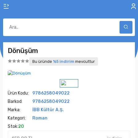
Dönüşüm
Bu üründe
%5 indirim
mevcuttur
Ürün Kodu:
9786258049022
Barkod:
9786258049022
Marka:
İBB Kültür A.Ş.
Kategori:
Roman
Stok:
20