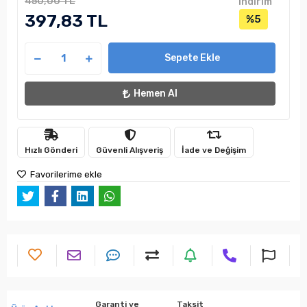
450,00 TL
indirim
397,83 TL
%5
Sepete Ekle
Hemen Al
Hızlı Gönderi
Güvenli Alışveriş
İade ve Değişim
Favorilerime ekle
Garanti ve
Taksit