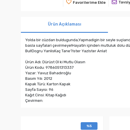
Tavsiy
Favorilerime Ekle
Ürün Açıklaması
Yolda bir cüzdan buldugunda,Yapmadigin bir seyle suçland
basla sayfalari çevirmeye!Hayatin içinden mutluluk dolu 
Bul!Dogru YanlisKaç Tane?Ister YazIster Anlat
Ürün Adı: Dürüst Ol ki Mutlu Olasın
Ürün Kodu: 9786051313337
Yazar: Yavuz Bahadıroğlu
Basım Yılı: 2012
Kapak Türü: Karton Kapak
Sayfa Sayısı: 96
Kağıt Cinsi: Kitap Kağıdı
Çevirmen:
%5