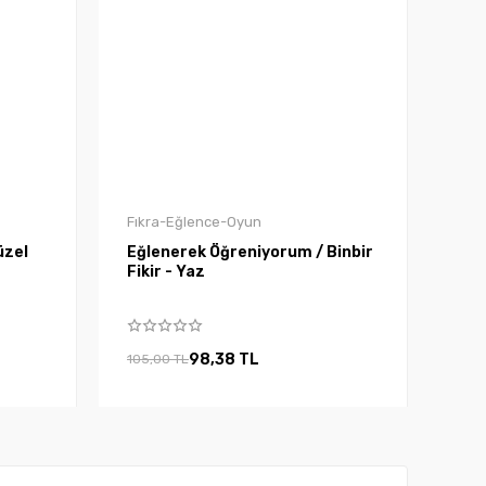
Fıkra-Eğlence-Oyun
üzel
Eğlenerek Öğreniyorum / Binbir
Fikir - Yaz
98,38 TL
105,00 TL