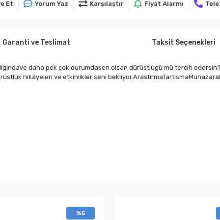
e Et
Yorum Yaz
Karşılaştır
Fiyat Alarmı
Tele
Garanti ve Teslimat
Taksit Seçenekleri
igindaVe daha pek çok durumdasen olsan dürüstlügü mü tercih edersin?Eg
dürüstlük hikâyeleri ve etkinlikler seni bekliyor.ArastirmaTartismaMüna
%5