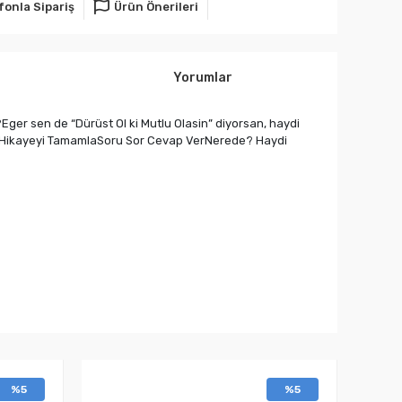
fonla Sipariş
Ürün Önerileri
Yorumlar
er sen de “Dürüst Ol ki Mutlu Olasin” diyorsan, haydi
zaraHikayeyi TamamlaSoru Sor Cevap VerNerede? Haydi
%5
%5