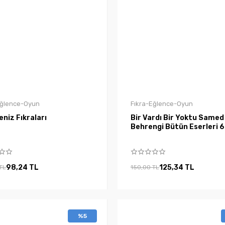
Eğlence-Oyun
Fıkra-Eğlence-Oyun
niz Fıkraları
Bir Vardı Bir Yoktu Samed
Behrengi Bütün Eserleri 6
98,24 TL
125,34 TL
TL
150,00 TL
%5