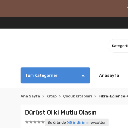
Tüm Kategoriler
Anasayfa
Ana Sayfa
Kitap
Çocuk Kitapları
Fıkra-Eğlence
Dürüst Ol ki Mutlu Olasın
Bu üründe
%5 indirim
mevcuttur