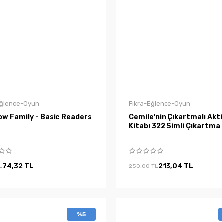
Eğlence-Oyun
Fıkra-Eğlence-Oyun
ow Family - Basic Readers
Cemile'nin Çıkartmalı Akt
Kitabı 322 Simli Çıkartma
74,32 TL
213,04 TL
L
250,00 TL
%5