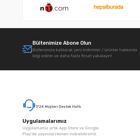
Bültenimize Abone Olun
Bültenimize katılarak yeni indirimler / ürünler hakkında
bilgi edinin ve daha fazla fırsat yakalayın!
7/24 Müşteri Destek Hattı
Uygulamalarımız
Uygulamamız artık App Store ve Google
Play'de yayında! Hemen indirebilirsiniz.