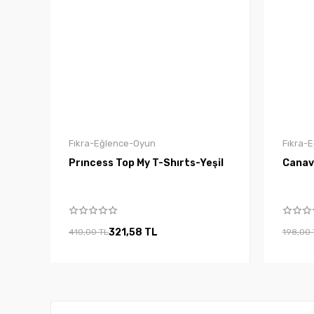
Fıkra-Eğlence-Oyun
Fıkra-
Prıncess Top My T-Shırts-Yeşil
Canava
321,58 TL
410,00 TL
198,00 