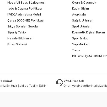
Mesafeli Satış Sözleşmesi
Oyun & Oyuncak
İade & Cayma Politikası
Kadın Giyim
KVKK Aydınlatma Metni
Ayakkabı
Çerez (COOKIE) Politikası
Sağlık Ürünleri
Sıkça Sorulan Sorular
Spot Ürünler
Sipariş Takip
Kozmetik Kişisel Bakım
Havale Bildirimleri
Spor & Hobi
Puan Sistemi
YapıMarket
Tiens
DİL KONUŞMA ÜRÜNLER
 Teslimat
7/24 Destek
iniz En Hızlı Şekilde Teslim Edilir
Öneri ve şikayetlerinizi bize ile