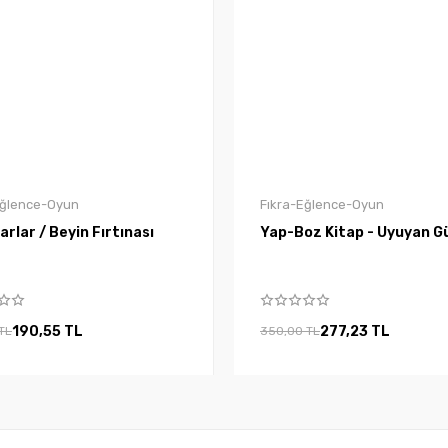
Eğlence-Oyun
Fıkra-Eğlence-Oyun
rlar / Beyin Fırtınası
Yap-Boz Kitap - Uyuyan G
190,55 TL
277,23 TL
TL
350,00 TL