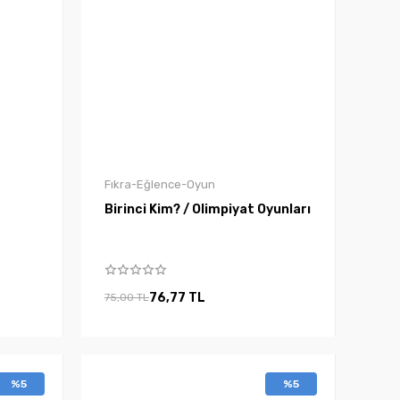
Fıkra-Eğlence-Oyun
Birinci Kim? / Olimpiyat Oyunları
76,77 TL
75,00 TL
%5
%5