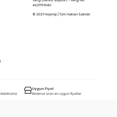
Vergi Dairesi: Bayburt – Vergi No:
4631191040
© 2021 Hopinip | Tüm Hakları Saklıdır.
İ
Uygun Fiyat
tebilirsiniz
Binlerce ürün en uygun fiyatlar