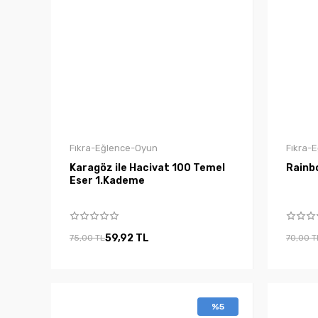
Fıkra-Eğlence-Oyun
Fıkra-
Karagöz ile Hacivat 100 Temel
Rainb
Eser 1.Kademe
59,92 TL
75,00 TL
70,00 T
%5