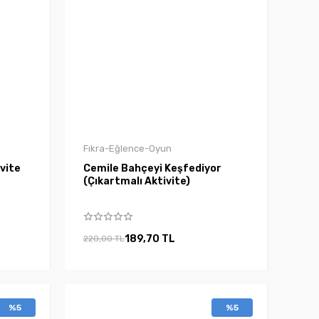
Fıkra-Eğlence-Oyun
ivite
Cemile Bahçeyi Keşfediyor
(Çıkartmalı Aktivite)
189,70 TL
220,00 TL
%5
%5