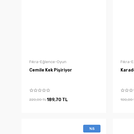
Fıkra-Eğlence-Oyun
Fıkra-
Cemile Kek Pişiriyor
Karade
189,70 TL
220,00 TL
100,00 
%5