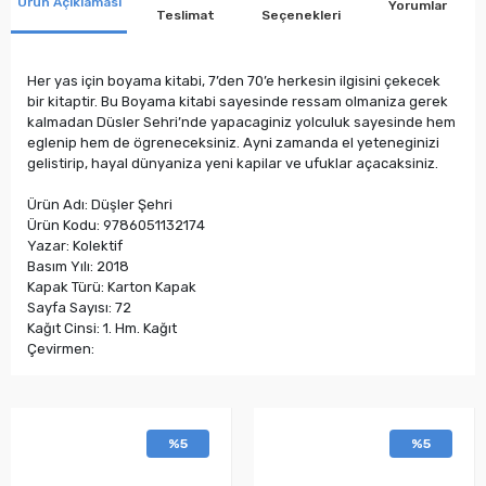
Ürün Açıklaması
Yorumlar
Teslimat
Seçenekleri
Her yas için boyama kitabi, 7’den 70’e herkesin ilgisini çekecek
bir kitaptir. Bu Boyama kitabi sayesinde ressam olmaniza gerek
kalmadan Düsler Sehri’nde yapacaginiz yolculuk sayesinde hem
eglenip hem de ögreneceksiniz. Ayni zamanda el yeteneginizi
gelistirip, hayal dünyaniza yeni kapilar ve ufuklar açacaksiniz.
Ürün Adı: Düşler Şehri
Ürün Kodu: 9786051132174
Yazar: Kolektif
Basım Yılı: 2018
Kapak Türü: Karton Kapak
Sayfa Sayısı: 72
Kağıt Cinsi: 1. Hm. Kağıt
Çevirmen:
%5
%5