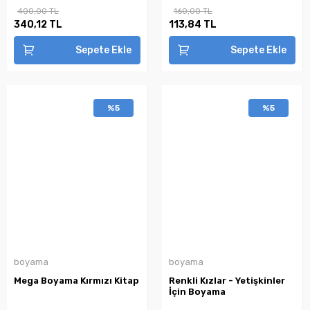
400,00 TL
160,00 TL
340,12 TL
113,84 TL
Sepete Ekle
Sepete Ekle
%5
%5
boyama
boyama
Mega Boyama Kırmızı Kitap
Renkli Kızlar - Yetişkinler
İçin Boyama