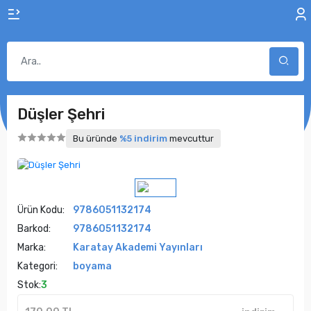
Düşler Şehri
Bu üründe
%5 indirim
mevcuttur
Ürün Kodu:
9786051132174
Barkod:
9786051132174
Marka:
Karatay Akademi Yayınları
Kategori:
boyama
Stok:
3