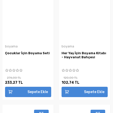
boyama
boyama
Çocuklar İçin Boyama Seti
Her Yaş İçin Boyama Kitabı
- Hayvanat Bahçesi
276,00 TL
120,00 TL
233,27 TL
102,74 TL
Sepete Ekle
Sepete Ekle
%5
%5