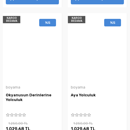
KARGO
KARGO
BEDAVA
BEDAVA
%5
%5
boyama
boyama
Okyanusun Derinlerine
Aya Yolculuk
Yolculuk
1.250,00 TL
1.250,00 TL
1.029,68 TL
1.029,68 TL