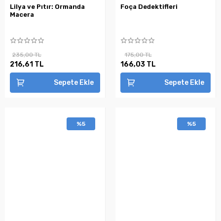
Lilya ve Pıtır: Ormanda
Foça Dedektifleri
Macera
235,00 TL
175,00 TL
216,61 TL
166,03 TL
Sepete Ekle
Sepete Ekle
%5
%5