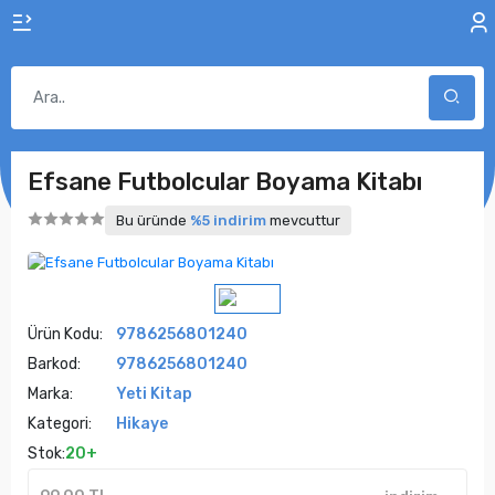
Efsane Futbolcular Boyama Kitabı
Bu üründe
%5 indirim
mevcuttur
Ürün Kodu:
9786256801240
Barkod:
9786256801240
Marka:
Yeti Kitap
Kategori:
Hikaye
Stok:
20+