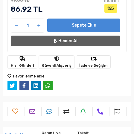
99,00 TL
indirim
86,92 TL
%5
Sepete Ekle
Hemen Al
Hızlı Gönderi
Güvenli Alışveriş
İade ve Değişim
Favorilerime ekle
Garanti ve
Taksit