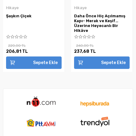
Hikaye
Hikaye
Şaşkın Çiçek
Daha Önce Hiç Açılmamış
Kapı- Merak ve Keşif
Üzerine Heyecanlı Bir
Hikâye
220,00 TL
260,00 TL
206,81 TL
237,68 TL
Sepete Ekle
Sepete Ekle