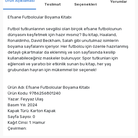
Ürün Açıklaması
Yorumlar
Teslimat
Seçenekleri
Efsane Futbolcular Boyama Kitabı
Futbol tutkunlarının sevgilisi olan birçok efsane futbolcunun
dünyasını keşfetmek için hazır mısınız? Bu kitap, Haaland,
Ronaldinho, David Beckham, Salah gibi unutulmaz isimlerin
boyama sayfalarını içeriyor. Her futbolcu için özenle hazırlanmış
detaylı çıkartmalar da eklenmiş ve son sayfasında kesilip
kullanabileceğiniz maskeler bulunuyor. Spor tutkunları için
eğlenceli ve yaratıcı bir etkinlik sunan bu kitap, her yaş
grubundan hayran için mükemmel bir seçenek!
Ürün Adı: Efsane Futbolcular Boyama Kitabı
Ürün Kodu: 9786256801240
Yazar: Feyyaz Ulaş
Basım Yılı: 2024
Kapak Türü: Karton Kapak
Sayfa Sayısı: 0
Kağıt Cinsi: 1. Hamur
Çevirmen: