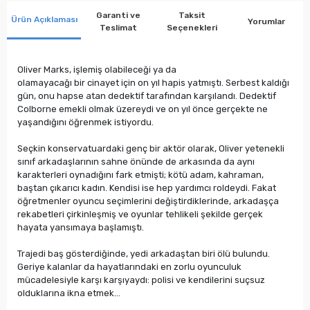
Garanti ve
Taksit
Ürün Açıklaması
Yorumlar
Teslimat
Seçenekleri
Oliver Marks, işlemiş olabileceği ya da
olamayacağı bir cinayet için on yıl hapis yatmıştı. Serbest kaldığı
gün, onu hapse atan dedektif tarafından karşılandı. Dedektif
Colborne emekli olmak üzereydi ve on yıl önce gerçekte ne
yaşandığını öğrenmek istiyordu.
Seçkin konservatuardaki genç bir aktör olarak, Oliver yetenekli
sınıf arkadaşlarının sahne önünde de arkasında da aynı
karakterleri oynadığını fark etmişti; kötü adam, kahraman,
baştan çıkarıcı kadın. Kendisi ise hep yardımcı roldeydi. Fakat
öğretmenler oyuncu seçimlerini değiştirdiklerinde, arkadaşça
rekabetleri çirkinleşmiş ve oyunlar tehlikeli şekilde gerçek
hayata yansımaya başlamıştı.
Trajedi baş gösterdiğinde, yedi arkadaştan biri ölü bulundu.
Geriye kalanlar da hayatlarındaki en zorlu oyunculuk
mücadelesiyle karşı karşıyaydı: polisi ve kendilerini suçsuz
olduklarına ikna etmek…