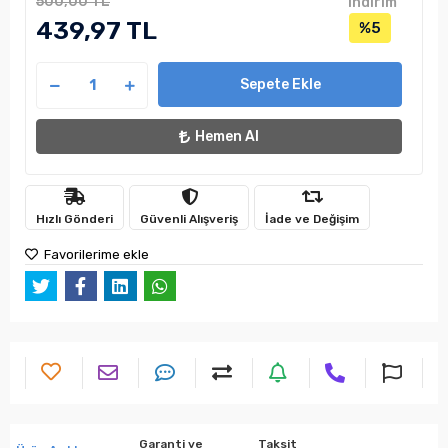
500,00 TL
indirim
439,97 TL
%5
Sepete Ekle
Hemen Al
Hızlı Gönderi
Güvenli Alışveriş
İade ve Değişim
Favorilerime ekle
Garanti ve
Taksit