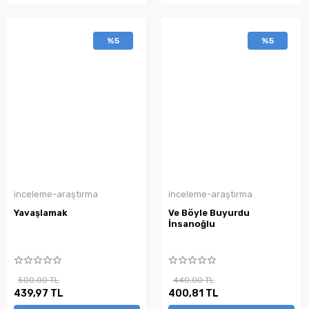
%5
%5
inceleme-araştırma
inceleme-araştırma
Yavaşlamak
Ve Böyle Buyurdu
İnsanoğlu
500,00 TL
440,00 TL
439,97 TL
400,81 TL