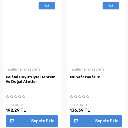
%5
%5
inceleme-araştırma
inceleme-araştırma
Kelâmî Boyutuyla Deprem
Muhafazakârlık
Ve Doğal Afetler
200,00 TL
149,00 TL
192,29 TL
136,39 TL
Sepete Ekle
Sepete Ekle