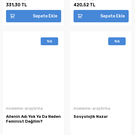
331,30 TL
420,52 TL
Sepete Ekle
Sepete Ekle
%5
%5
inceleme-araştırma
inceleme-araştırma
Ailenin Adı Yok Ya Da Neden
Sosyolojik Nazar
Feminist Değilim?