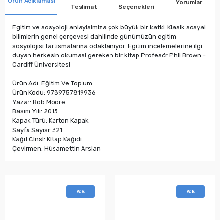
Ürün Açıklaması
Yorumlar
Teslimat
Seçenekleri
Egitim ve sosyoloji anlayisimiza çok büyük bir katki. Klasik sosyal
bilimlerin genel çerçevesi dahilinde günümüzün egitim
sosyolojisi tartismalarina odaklaniyor. Egitim incelemelerine ilgi
duyan herkesin okumasi gereken bir kitap.Profesör Phil Brown -
Cardiff Üniversitesi
Ürün Adı: Eğitim Ve Toplum
Ürün Kodu: 9789757819936
Yazar: Rob Moore
Basım Yılı: 2015
Kapak Türü: Karton Kapak
Sayfa Sayısı: 321
Kağıt Cinsi: Kitap Kağıdı
Çevirmen: Hüsamettin Arslan
%5
%5