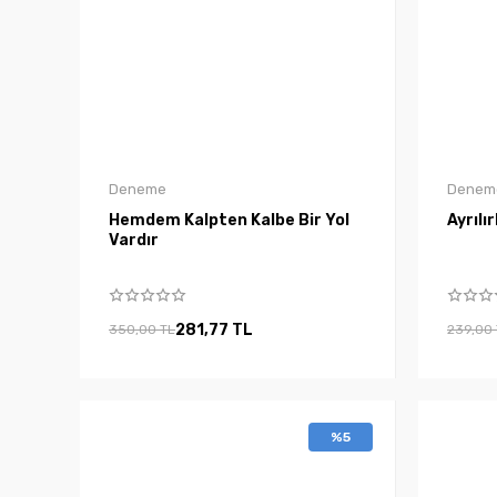
Deneme
Denem
Hemdem Kalpten Kalbe Bir Yol
Ayrılı
Vardır
281,77 TL
350,00 TL
239,00
%5