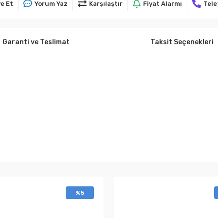
e Et
Yorum Yaz
Karşılaştır
Fiyat Alarmı
Tele
Garanti ve Teslimat
Taksit Seçenekleri
%5