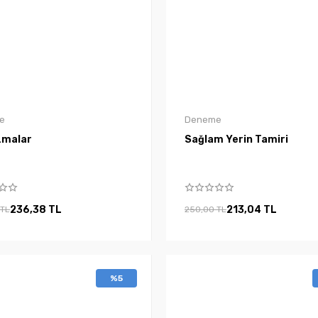
e
Deneme
zmalar
Sağlam Yerin Tamiri
236,38 TL
213,04 TL
 TL
250,00 TL
%5