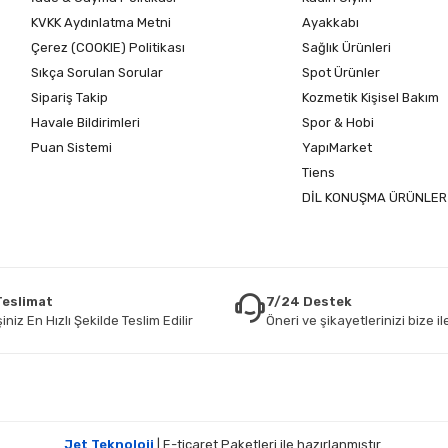
KVKK Aydınlatma Metni
Ayakkabı
Çerez (COOKIE) Politikası
Sağlık Ürünleri
Sıkça Sorulan Sorular
Spot Ürünler
Sipariş Takip
Kozmetik Kişisel Bakım
Havale Bildirimleri
Spor & Hobi
Puan Sistemi
YapıMarket
Tiens
DİL KONUŞMA ÜRÜNLER
 Teslimat
7/24 Destek
iniz En Hızlı Şekilde Teslim Edilir
Öneri ve şikayetlerinizi bize ile
Jet Teknoloji
| E-ticaret Paketleri ile hazırlanmıştır.