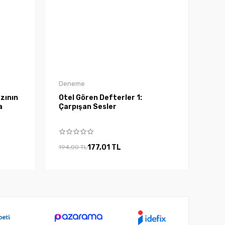
Deneme
zının
Otel Gören Defterler 1:
a
Çarpışan Sesler
177,01 TL
194,00 TL