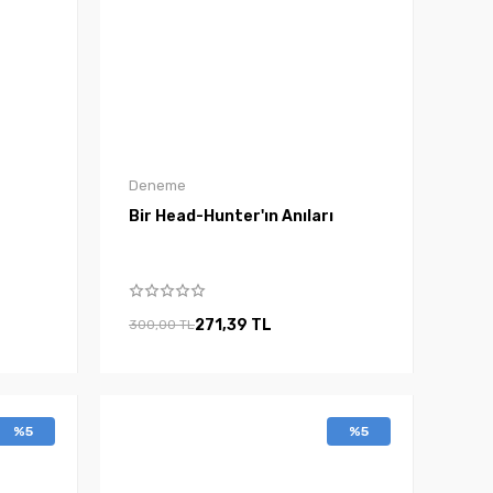
Deneme
Bir Head-Hunter'ın Anıları
271,39 TL
300,00 TL
%5
%5