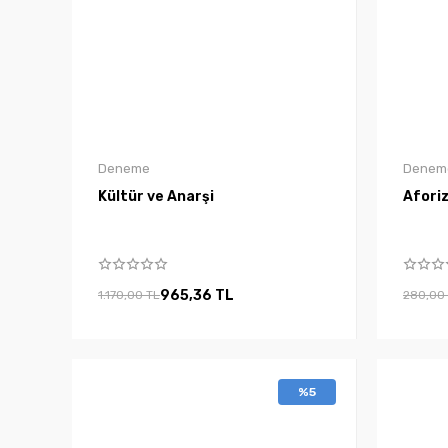
Deneme
Denem
Kültür ve Anarşi
Afori
965,36 TL
1.170,00 TL
280,00
%5