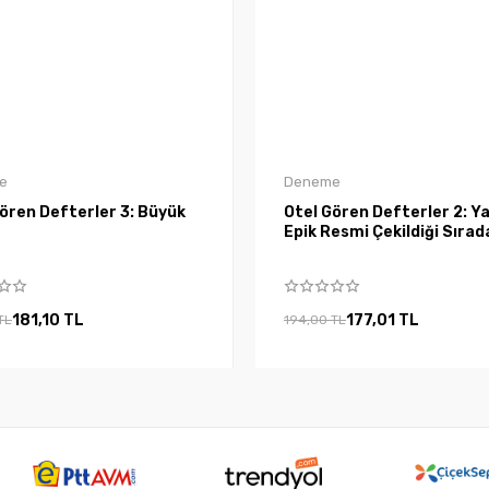
e
Deneme
ören Defterler 3: Büyük
Otel Gören Defterler 2: Ya
Epik Resmi Çekildiği Sırad
181,10 TL
177,01 TL
TL
194,00 TL