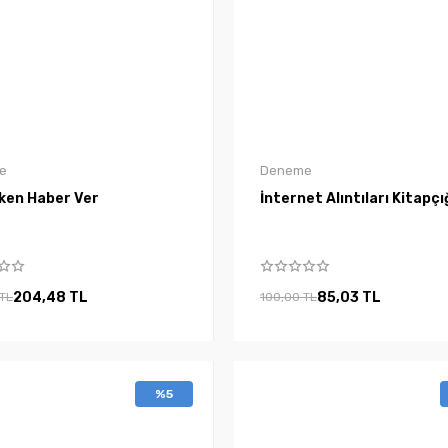
e
Deneme
rken Haber Ver
İnternet Alıntıları Kitapçı
204,48 TL
85,03 TL
 TL
100,00 TL
%5