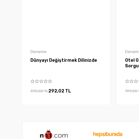
Deneme
Denem
Dünyayı Değiştirmek Dilinizde
Otel G
Sorgu
292,02 TL
370,00 TL
199,00 