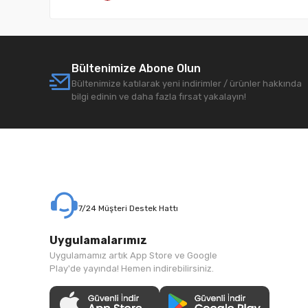
Bültenimize Abone Olun
Bültenimize katılarak yeni indirimler / ürünler hakkında
bilgi edinin ve daha fazla fırsat yakalayın!
7/24 Müşteri Destek Hattı
Uygulamalarımız
Uygulamamız artık App Store ve Google
Play'de yayında! Hemen indirebilirsiniz.