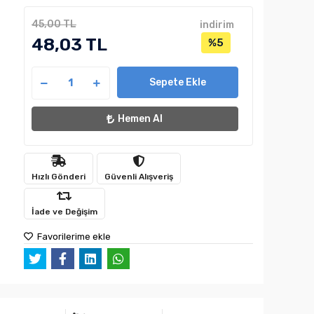
45,00 TL
indirim
48,03 TL
%5
Sepete Ekle
Hemen Al
Hızlı Gönderi
Güvenli Alışveriş
İade ve Değişim
Favorilerime ekle