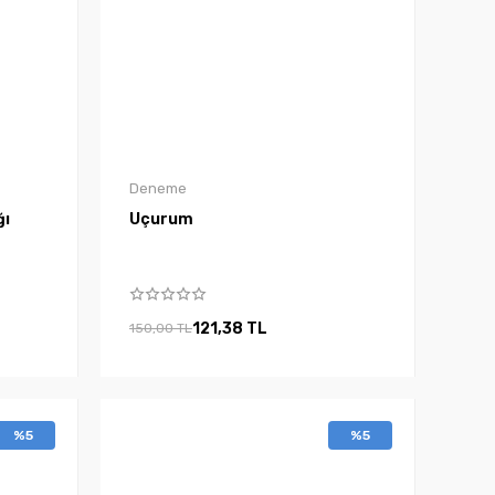
Deneme
ğı
Uçurum
121,38 TL
150,00 TL
%5
%5