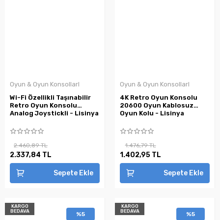
Oyun & Oyun KonsollarI
Oyun & Oyun KonsollarI
Wi-Fi Özellikli Taşınabilir
4K Retro Oyun Konsolu
Retro Oyun Konsolu
20600 Oyun Kablosuz
Analog Joystickli - Lisinya
Oyun Kolu - Lisinya
2.460,89 TL
1.476,79 TL
2.337,84 TL
1.402,95 TL
Sepete Ekle
Sepete Ekle
KARGO
KARGO
BEDAVA
BEDAVA
%5
%5