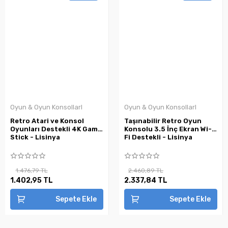
Oyun & Oyun KonsollarI
Oyun & Oyun KonsollarI
Retro Atari ve Konsol
Taşınabilir Retro Oyun
Oyunları Destekli 4K Game
Konsolu 3.5 İnç Ekran Wi-
Stick - Lisinya
Fi Destekli - Lisinya
1.476,79 TL
2.460,89 TL
1.402,95 TL
2.337,84 TL
Sepete Ekle
Sepete Ekle