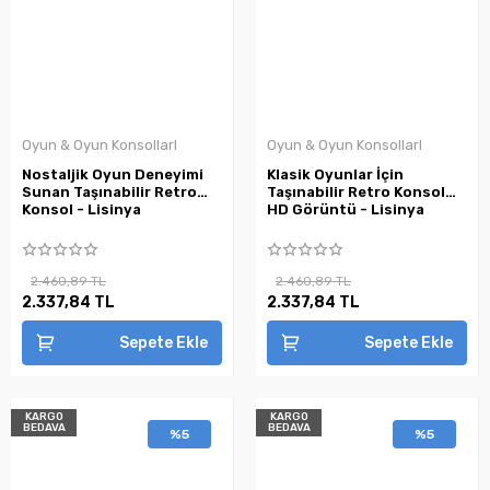
Oyun & Oyun KonsollarI
Oyun & Oyun KonsollarI
Nostaljik Oyun Deneyimi
Klasik Oyunlar İçin
Sunan Taşınabilir Retro
Taşınabilir Retro Konsol
Konsol - Lisinya
HD Görüntü - Lisinya
2.460,89 TL
2.460,89 TL
2.337,84 TL
2.337,84 TL
Sepete Ekle
Sepete Ekle
KARGO
KARGO
BEDAVA
BEDAVA
%5
%5