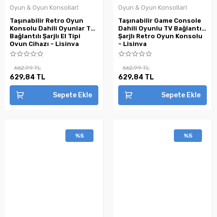
Oyun & Oyun KonsollarI
Oyun & Oyun KonsollarI
Taşınabilir Retro Oyun
Taşınabilir Game Console
Konsolu Dahili Oyunlar TV
Dahili Oyunlu TV Bağlantılı
Bağlantılı Şarjlı El Tipi
Şarjlı Retro Oyun Konsolu
Oyun Cihazı - Lisinya
- Lisinya
662,99 TL
662,99 TL
629,84 TL
629,84 TL
Sepete Ekle
Sepete Ekle
%5
%5