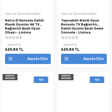
Oyun & Oyun KonsollarI
Oyun & Oyun KonsollarI
Retro El Konsolu Dahili
Taşınabilir Klasik Oyun
Klasik Oyunlar AV TV
Konsolu TV Bağlantılı
Bağlantılı Şarjlı Oyun
Dahili Oyunlu Şarjlı Game
Cihazı - Lisinya
Console - Lisinya
662,99 TL
662,99 TL
629,84 TL
629,84 TL
Sepete Ekle
Sepete Ekle
KARGO
KARGO
BEDAVA
BEDAVA
%5
%5