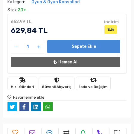
Kategori:
Oyun & Oyun KonsollarI
Stok:
20+
662,99 TL
indirim
629,84 TL
%5
Sepete Ekle
Hemen Al
Hızlı Gönderi
Güvenli Alışveriş
İade ve Değişim
Favorilerime ekle