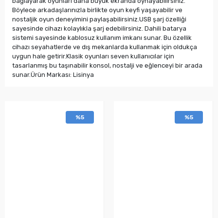
bağlayarak oyunları daha büyük ekranda oynayabilirsiniz.
Böylece arkadaşlarınızla birlikte oyun keyfi yaşayabilir ve
nostaljik oyun deneyimini paylaşabilirsiniz.USB şarj özelliği
sayesinde cihazı kolaylıkla şarj edebilirsiniz. Dahili batarya
sistemi sayesinde kablosuz kullanım imkanı sunar. Bu özellik
cihazı seyahatlerde ve dış mekanlarda kullanmak için oldukça
uygun hale getirir.Klasik oyunları seven kullanıcılar için
tasarlanmış bu taşınabilir konsol, nostalji ve eğlenceyi bir arada
sunar.Ürün Markası: Lisinya
%5
%5