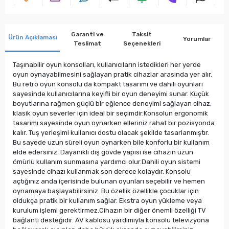
Garanti ve
Taksit
Ürün Açıklaması
Yorumlar
Teslimat
Seçenekleri
Taşınabilir oyun konsolları, kullanıcıların istedikleri her yerde
oyun oynayabilmesini sağlayan pratik cihazlar arasında yer alır.
Bu retro oyun konsolu da kompakt tasarımı ve dahili oyunları
sayesinde kullanıcılarına keyifli bir oyun deneyimi sunar. Küçük
boyutlarına rağmen güçlü bir eğlence deneyimi sağlayan cihaz,
klasik oyun severler için ideal bir seçimdir.Konsolun ergonomik
tasarımı sayesinde oyun oynarken elleriniz rahat bir pozisyonda
kalır. Tuş yerleşimi kullanıcı dostu olacak şekilde tasarlanmıştır.
Bu sayede uzun süreli oyun oynarken bile konforlu bir kullanım
elde edersiniz. Dayanıklı dış gövde yapısı ise cihazın uzun
ömürlü kullanım sunmasına yardımcı olur.Dahili oyun sistemi
sayesinde cihazı kullanmak son derece kolaydır. Konsolu
açtığınız anda içerisinde bulunan oyunları seçebilir ve hemen
oynamaya başlayabilirsiniz. Bu özellik özellikle çocuklar için
oldukça pratik bir kullanım sağlar. Ekstra oyun yükleme veya
kurulum işlemi gerektirmez.Cihazın bir diğer önemli özelliği TV
bağlantı desteğidir. AV kablosu yardımıyla konsolu televizyona