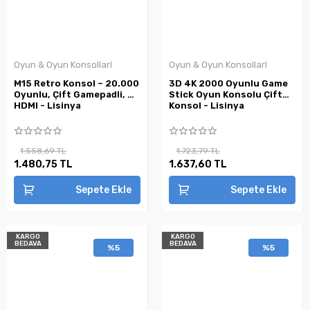
Oyun & Oyun KonsollarI
Oyun & Oyun KonsollarI
M15 Retro Konsol – 20.000
3D 4K 2000 Oyunlu Game
Oyunlu, Çift Gamepadli, 4K
Stick Oyun Konsolu Çift
HDMI - Lisinya
Konsol - Lisinya
1.558,69 TL
1.723,79 TL
1.480,75 TL
1.637,60 TL
Sepete Ekle
Sepete Ekle
KARGO
KARGO
BEDAVA
BEDAVA
%5
%5