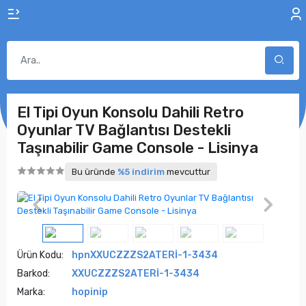
El Tipi Oyun Konsolu Dahili Retro
Oyunlar TV Bağlantısı Destekli
Taşınabilir Game Console - Lisinya
Bu üründe
%5 indirim
mevcuttur
Ürün Kodu:
hpnXXUCZZZS2ATERİ-1-3434
Barkod:
XXUCZZZS2ATERİ-1-3434
Marka:
hopinip