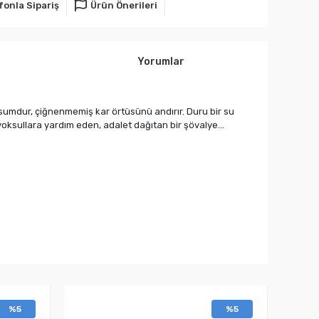
fonla Sipariş
Ürün Önerileri
Yorumlar
masumdur, çiğnenmemiş kar örtüsünü andırır. Duru bir su
 yoksullara yardım eden, adalet dağıtan bir şövalye...
%5
%5