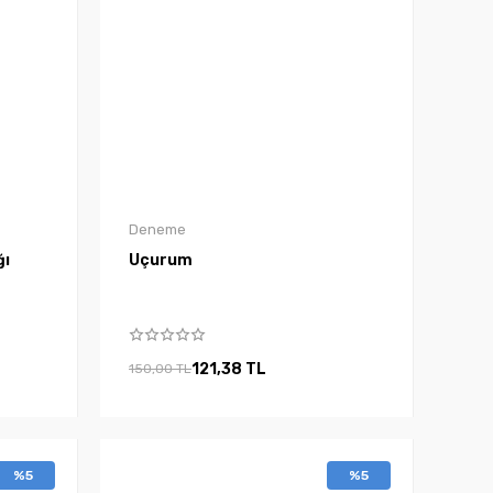
Deneme
ğı
Uçurum
121,38 TL
150,00 TL
%5
%5