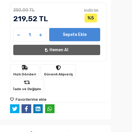
250,00 TL
indirim
219,52 TL
%5
Sepete Ekle
Hemen Al
Hızlı Gönderi
Güvenli Alışveriş
İade ve Değişim
Favorilerime ekle