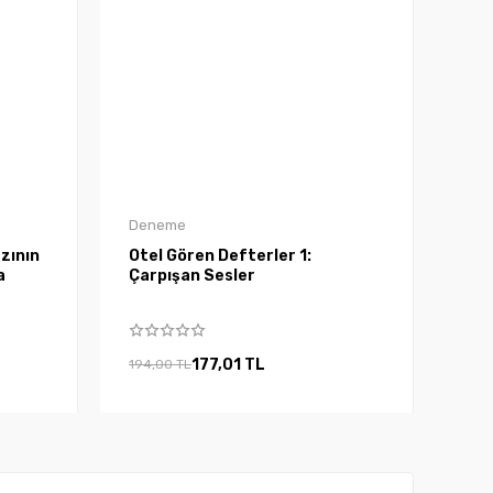
Deneme
zının
Otel Gören Defterler 1:
a
Çarpışan Sesler
177,01 TL
194,00 TL