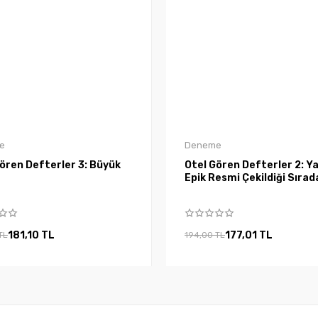
e
Deneme
ören Defterler 3: Büyük
Otel Gören Defterler 2: Ya
Epik Resmi Çekildiği Sırad
181,10 TL
177,01 TL
TL
194,00 TL