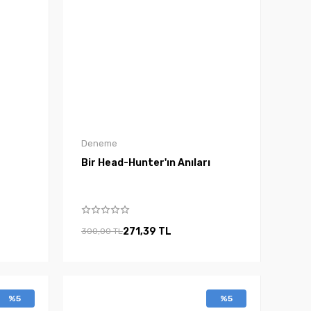
Deneme
Bir Head-Hunter'ın Anıları
271,39 TL
300,00 TL
%5
%5