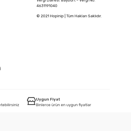
Vergi Dairesi: Bayburt – Vergi No:
4631191040
© 2021 Hopinip | Tüm Hakları Saklıdır.
İ
Uygun Fiyat
tebilirsiniz
Binlerce ürün en uygun fiyatlar