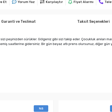
e Et
Yorum Yaz
Karşılaştır
Fiyat Alarmı
Tele
Garanti ve Teslimat
Taksit Seçenekleri
sizi peşinizden sürükler. Gölgeniz gibi sizi takip eder. Çocukluk anıları 
nmemiş saatlerine gidersiniz. Bir gün beyaz atlı prens olursunuz, diğer gün
%5