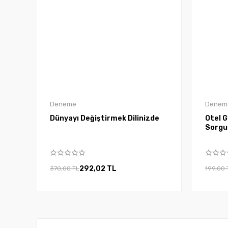
Deneme
Denem
Dünyayı Değiştirmek Dilinizde
Otel G
Sorgu
292,02 TL
370,00 TL
199,00 