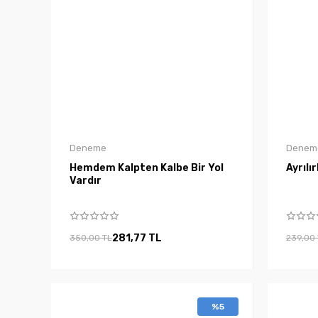
Deneme
Denem
Hemdem Kalpten Kalbe Bir Yol
Ayrılı
Vardır
281,77 TL
350,00 TL
239,00
%5