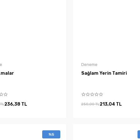
e
Deneme
zmalar
Sağlam Yerin Tamiri
236,38 TL
213,04 TL
 TL
250,00 TL
%5