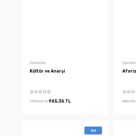
Deneme
Denem
Kültür ve Anarşi
Afori
965,36 TL
1.170,00 TL
280,00
%5