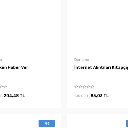
e
Deneme
rken Haber Ver
İnternet Alıntıları Kitapçı
204,48 TL
85,03 TL
 TL
100,00 TL
%5