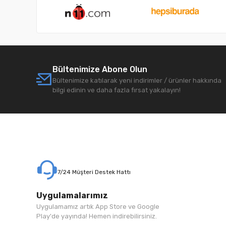
Bültenimize Abone Olun
Bültenimize katılarak yeni indirimler / ürünler hakkında
bilgi edinin ve daha fazla fırsat yakalayın!
7/24 Müşteri Destek Hattı
Uygulamalarımız
Uygulamamız artık App Store ve Google
Play'de yayında! Hemen indirebilirsiniz.