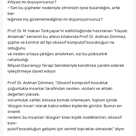
ihtiyacı mı duyuyorsunuz?
• Tüm bu şüpheler nedeniyle zihninizin iyice bulandığını, artık
bel-
leğinize hiç güvenemediğinizi mi düşünüyorsunuz?
Prof. Dr. M. Hakan Türkçapar’ın editörlüğünde hazırlanan “Hayatı
Anlamak” serisinin bu altıncı kitabında Prof. Dr. Aslıhan Dönmez,
şüphe ve kontrol alt tipi obsesif kompulsif bozukluğun ne
olduğunu
ve neden ortaya çıktığını anlatırken, sizi bu psikiyatrik
rahatsızlığı
Bilişsel Davranışçı Terapi teknikleriyle kendinize yardım ederek
iyileştirmeye davet ediyor.
Prof. Dr. Aslıhan Dönmez, “Obsesif kompulsif bozukluk
çoğunlukla insanlar tarafından sevilen, vicdani ve ahlaki
değerleri yüksek,
sorumluluk sahibi, kimseyi kırmak istemeyen, toplum içinde
‘düzgün insan’ olarak kabul edilen kişilerde görülür. Bunun en
önemli
nedeni, bu insanları ‘düzgün’ kılan kişilik özelliklerinin, obsesif
kom-
pulsif bozukluğun gelişimi için verimli topraklar olmasıdır,” diyor.