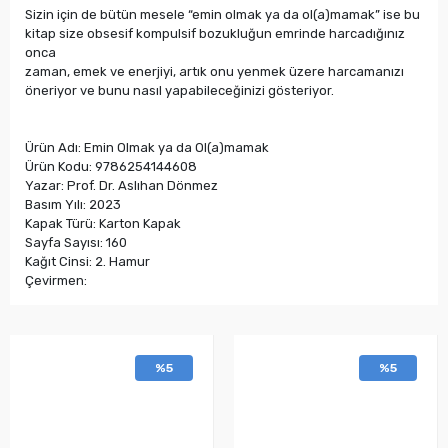
Sizin için de bütün mesele “emin olmak ya da ol(a)mamak” ise bu
kitap size obsesif kompulsif bozukluğun emrinde harcadığınız
onca
zaman, emek ve enerjiyi, artık onu yenmek üzere harcamanızı
öneriyor ve bunu nasıl yapabileceğinizi gösteriyor.
Ürün Adı: Emin Olmak ya da Ol(a)mamak
Ürün Kodu: 9786254144608
Yazar: Prof. Dr. Aslıhan Dönmez
Basım Yılı: 2023
Kapak Türü: Karton Kapak
Sayfa Sayısı: 160
Kağıt Cinsi: 2. Hamur
Çevirmen:
%5
%5