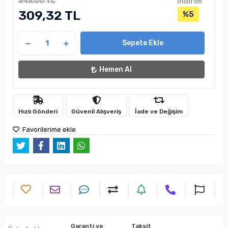
345,00 TL
indirim
309,32 TL
%5
Sepete Ekle
Hemen Al
Hızlı Gönderi
Güvenli Alışveriş
İade ve Değişim
Favorilerime ekle
Garanti ve
Taksit