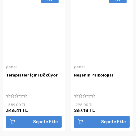
genel
genel
Terapistler İçini Döküyor
Neşenin Psikolojisi
389,00 TL
295,00 TL
346,41 TL
267,18 TL
Sepete Ekle
Sepete Ekle