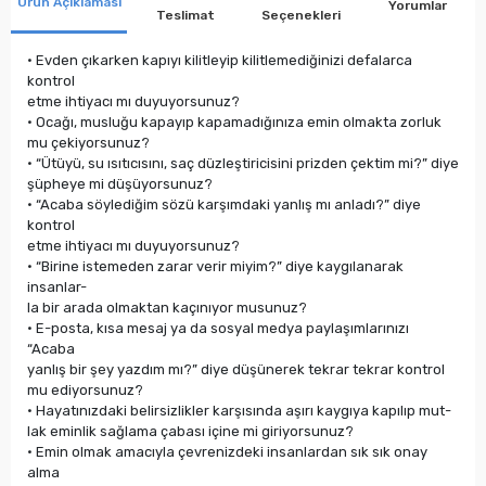
Ürün Açıklaması
Yorumlar
Teslimat
Seçenekleri
• Evden çıkarken kapıyı kilitleyip kilitlemediğinizi defalarca
kontrol
etme ihtiyacı mı duyuyorsunuz?
• Ocağı, musluğu kapayıp kapamadığınıza emin olmakta zorluk
mu çekiyorsunuz?
• “Ütüyü, su ısıtıcısını, saç düzleştiricisini prizden çektim mi?” diye
şüpheye mi düşüyorsunuz?
• “Acaba söylediğim sözü karşımdaki yanlış mı anladı?” diye
kontrol
etme ihtiyacı mı duyuyorsunuz?
• “Birine istemeden zarar verir miyim?” diye kaygılanarak
insanlar-
la bir arada olmaktan kaçınıyor musunuz?
• E-posta, kısa mesaj ya da sosyal medya paylaşımlarınızı
“Acaba
yanlış bir şey yazdım mı?” diye düşünerek tekrar tekrar kontrol
mu ediyorsunuz?
• Hayatınızdaki belirsizlikler karşısında aşırı kaygıya kapılıp mut-
lak eminlik sağlama çabası içine mi giriyorsunuz?
• Emin olmak amacıyla çevrenizdeki insanlardan sık sık onay
alma