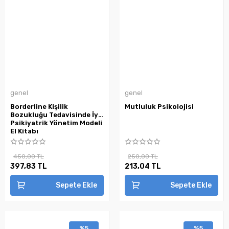
genel
genel
Borderline Kişilik
Mutluluk Psikolojisi
Bozukluğu Tedavisinde İyi
Psikiyatrik Yönetim Modeli
El Kitabı
450,00 TL
250,00 TL
397,83 TL
213,04 TL
Sepete Ekle
Sepete Ekle
%5
%5