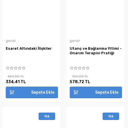
genel
genel
Esaret Altındaki İlişkiler
Utanç ve Bağlanma Yitimi -
Onarım Terapisi Pratiği
420,00 TL
720,00 TL
334,41 TL
578,72 TL
Sepete Ekle
Sepete Ekle
%5
%5