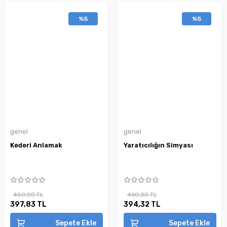
%5
%5
genel
genel
Kederi Anlamak
Yaratıcılığın Simyası
450,00 TL
460,00 TL
397,83 TL
394,32 TL
Sepete Ekle
Sepete Ekle