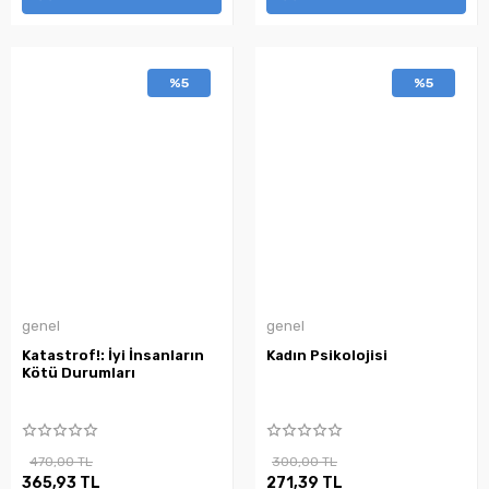
%5
%5
genel
genel
Katastrof!: İyi İnsanların
Kadın Psikolojisi
Kötü Durumları
470,00 TL
300,00 TL
365,93 TL
271,39 TL