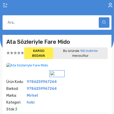
Ata Sözleriyle Fare Mido
KARGO
Bu üründe
%5 indirim
BEDAVA
mevcuttur
Ürün Kodu:
9786259967264
Barkod:
9786259967264
Marka:
Mirket
Kategori:
hobi
Stok:
3