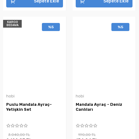
Sepete Ekle
Sepete Ekle
KARGO
BEDAVA
%5
%5
hobi
hobi
Puslu Mandala Ayraç-
Mandala Ayraç - Deniz
Yetişkin Set
Canlıları
3.040,00 TL
190,00 TL