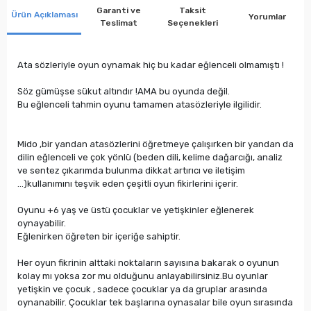
Garanti ve
Taksit
Ürün Açıklaması
Yorumlar
Teslimat
Seçenekleri
Ata sözleriyle oyun oynamak hiç bu kadar eğlenceli olmamıştı !
Söz gümüşse sükut altındır !AMA bu oyunda değil.
Bu eğlenceli tahmin oyunu tamamen atasözleriyle ilgilidir.
Mido ,bir yandan atasözlerini öğretmeye çalışırken bir yandan da
dilin eğlenceli ve çok yönlü (beden dili, kelime dağarcığı, analiz
ve sentez çıkarımda bulunma dikkat artırıcı ve iletişim
…)kullanımını teşvik eden çeşitli oyun fikirlerini içerir.
Oyunu +6 yaş ve üstü çocuklar ve yetişkinler eğlenerek
oynayabilir.
Eğlenirken öğreten bir içeriğe sahiptir.
Her oyun fikrinin alttaki noktaların sayısına bakarak o oyunun
kolay mı yoksa zor mu olduğunu anlayabilirsiniz.Bu oyunlar
yetişkin ve çocuk , sadece çocuklar ya da gruplar arasında
oynanabilir. Çocuklar tek başlarına oynasalar bile oyun sırasında