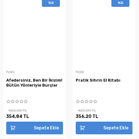
%5
%5
hobi
hobi
Afedersiniz, Ben Bir İkizim!
Pratik Sihrin El Kitabı
Bütün Yönleriyle Burçlar
455,00 TL
420,00 TL
354,84 TL
356,20 TL
Sepete Ekle
Sepete Ekle