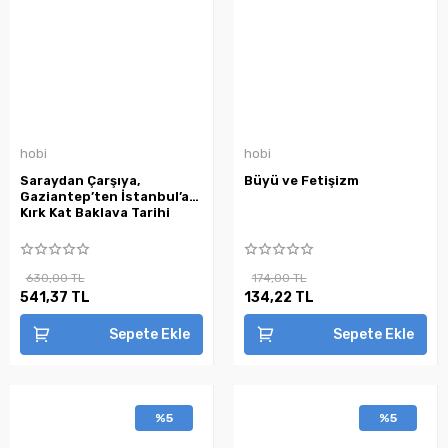
hobi
hobi
Saraydan Çarşıya,
Büyü ve Fetişizm
Gaziantep’ten İstanbul’a
Kırk Kat Baklava Tarihi
630,00 TL
174,00 TL
541,37 TL
134,22 TL
Sepete Ekle
Sepete Ekle
%5
%5