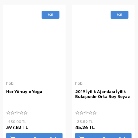
%5
%5
hobi
hobi
Her Yönüyle Yoga
2019 İyilik Ajandası İyilik
Bulaşıcıdır Orta Boy Beyaz
450,00 TL
35,59 TL
397,83 TL
45,26 TL