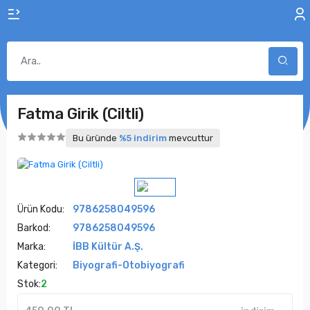
Fatma Girik (Ciltli)
Bu üründe
%5 indirim
mevcuttur
Ürün Kodu:
9786258049596
Barkod:
9786258049596
Marka:
İBB Kültür A.Ş.
Kategori:
Biyografi-Otobiyografi
Stok:
2