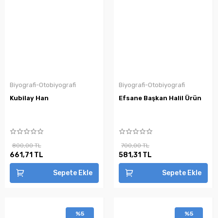
Biyografi-Otobiyografi
Biyografi-Otobiyografi
Kubilay Han
Efsane Başkan Halil Ürün
800,00 TL
700,00 TL
661,71 TL
581,31 TL
Sepete Ekle
Sepete Ekle
%5
%5