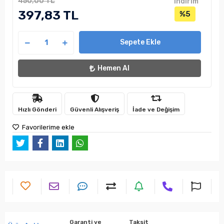
450,00 TL
indirim
397,83 TL
%5
Sepete Ekle
Hemen Al
Hızlı Gönderi
Güvenli Alışveriş
İade ve Değişim
Favorilerime ekle
Garanti ve
Taksit