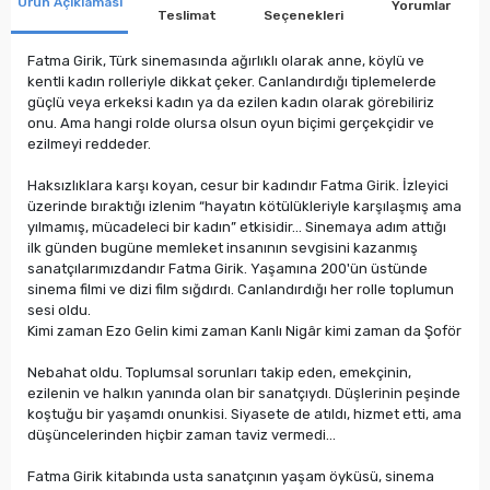
Ürün Açıklaması
Yorumlar
Teslimat
Seçenekleri
Fatma Girik, Türk sinemasında ağırlıklı olarak anne, köylü ve
kentli kadın rolleriyle dikkat çeker. Canlandırdığı tiplemelerde
güçlü veya erkeksi kadın ya da ezilen kadın olarak görebiliriz
onu. Ama hangi rolde olursa olsun oyun biçimi gerçekçidir ve
ezilmeyi reddeder.
Haksızlıklara karşı koyan, cesur bir kadındır Fatma Girik. İzleyici
üzerinde bıraktığı izlenim “hayatın kötülükleriyle karşılaşmış ama
yılmamış, mücadeleci bir kadın” etkisidir… Sinemaya adım attığı
ilk günden bugüne memleket insanının sevgisini kazanmış
sanatçılarımızdandır Fatma Girik. Yaşamına 200'ün üstünde
sinema filmi ve dizi film sığdırdı. Canlandırdığı her rolle toplumun
sesi oldu.
Kimi zaman Ezo Gelin kimi zaman Kanlı Nigâr kimi zaman da Şoför
Nebahat oldu. Toplumsal sorunları takip eden, emekçinin,
ezilenin ve halkın yanında olan bir sanatçıydı. Düşlerinin peşinde
koştuğu bir yaşamdı onunkisi. Siyasete de atıldı, hizmet etti, ama
düşüncelerinden hiçbir zaman taviz vermedi…
Fatma Girik kitabında usta sanatçının yaşam öyküsü, sinema