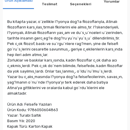
Ürün Açıklaması
Yorumlar
Teslimat
Seçenekleri
Bu kitapta yazar, o¨zellikle I?yonya dog?a filozoflarıyla, Atinalı
filozofların kars¸ılas¸tırmalı fikirlerini ele almıs¸tır. I?skenderiyeli,
I?yonyalı, Atinalı filozofların yas¸am ve du¨s¸u¨nceleri u¨zerinden,
tarihte insanın gerc¸eg?e dog?ru yu¨ru¨yu¨s¸u¨ dillendirilmis¸tir.
Pek c¸ok filozof, baskı ve su¨rgu¨nlere rag?men, yine de felsefi
go¨ru¨s¸lerini cesaretle savunmus¸, geriye c¸ekilenlerin kars¸ında
hep ileri adım atmıs¸lar.
Zorluklar ve baskılar kars¸ısında, kadın filozoflar c¸ok daha acı
c¸ekmis¸lerdi. Pek c¸ok do¨nem bilimde, felsefede, kadın filozoflar
da yok sayılmıs¸lardı. Onlar tas¸lanmıs¸, o¨ldu¨ru¨lmu¨s¸lerdi.
Yazar bu c¸alıs¸masında I?yonya dog?a felsefecilerinin, savas¸ın,
yag?manın o¨nu¨nde I?yonya’yı terk ederek daha batıya
Atina'ya gittiklerini ve oralarda kabul go¨rdu¨klerini ele
almaktadır.
Ürün Adı: Felsefe Yazıları
Ürün Kodu: 9786050604863
Yazar: Turabi Saltık
Basım Yılı: 2020
Kapak Türü: Karton Kapak