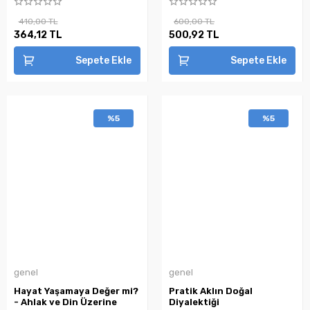
410,00 TL
600,00 TL
364,12 TL
500,92 TL
Sepete Ekle
Sepete Ekle
%5
%5
genel
genel
Hayat Yaşamaya Değer mi?
Pratik Aklın Doğal
- Ahlak ve Din Üzerine
Diyalektiği