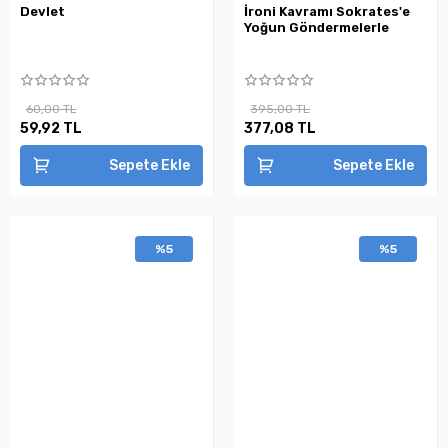
Devlet
İroni Kavramı Sokrates'e
Yoğun Göndermelerle
60,00 TL
395,00 TL
59,92 TL
377,08 TL
Sepete Ekle
Sepete Ekle
%5
%5