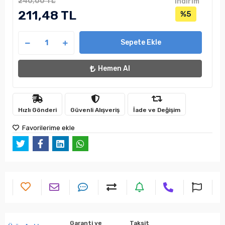
240,00 TL
indirim
211,48 TL
%5
Sepete Ekle
Hemen Al
Hızlı Gönderi
Güvenli Alışveriş
İade ve Değişim
Favorilerime ekle
Garanti ve
Taksit