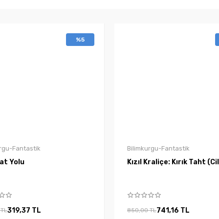
%5
rgu-Fantastik
Bilimkurgu-Fantastik
at Yolu
Kızıl Kraliçe: Kırık Taht (Cil
319,37 TL
741,16 TL
 TL
850,00 TL