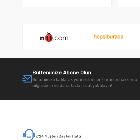
Bültenimize Abone Olun
Bültenimize katılarak yeni indirimler / ürünler hakkında
bilgi edinin ve daha fazla fırsat yakalayın!
7/24 Müşteri Destek Hattı