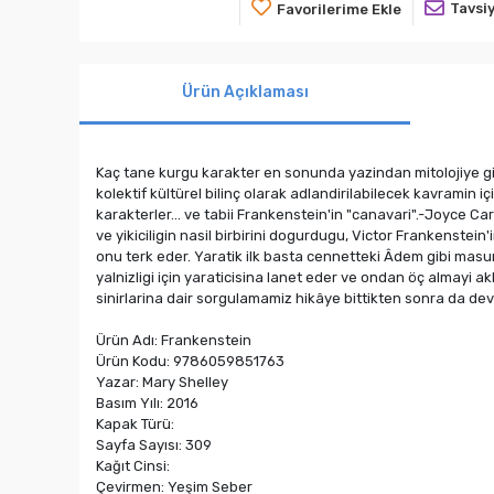
Tavsiy
Favorilerime Ekle
Ürün Açıklaması
Kaç tane kurgu karakter en sonunda yazindan mitolojiye gide
kolektif kültürel bilinç olarak adlandirilabilecek kavramin 
karakterler... ve tabii Frankenstein'in "canavari".-Joyce Caro
ve yikiciligin nasil birbirini dogurdugu, Victor Frankenst
onu terk eder. Yaratik ilk basta cennetteki Âdem gibi masum
yalnizligi için yaraticisina lanet eder ve ondan öç almayi akli
sinirlarina dair sorgulamamiz hikâye bittikten sonra da de
Ürün Adı: Frankenstein
Ürün Kodu: 9786059851763
Yazar: Mary Shelley
Basım Yılı: 2016
Kapak Türü:
Sayfa Sayısı: 309
Kağıt Cinsi:
Çevirmen: Yeşim Seber