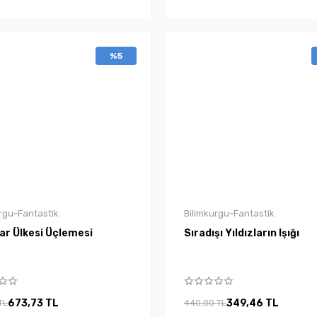
%5
rgu-Fantastik
Bilimkurgu-Fantastik
ar Ülkesi Üçlemesi
Sıradışı Yıldızların Işığı
673,73 TL
349,46 TL
TL
440,00 TL