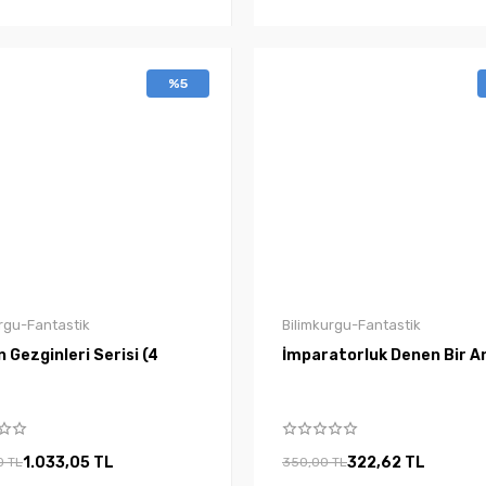
%5
rgu-Fantastik
Bilimkurgu-Fantastik
Gezginleri Serisi (4
İmparatorluk Denen Bir A
1.033,05 TL
322,62 TL
0 TL
350,00 TL