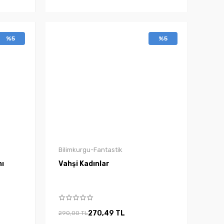
%5
%5
Bilimkurgu-Fantastik
nı
Vahşi Kadınlar
270,49 TL
290,00 TL