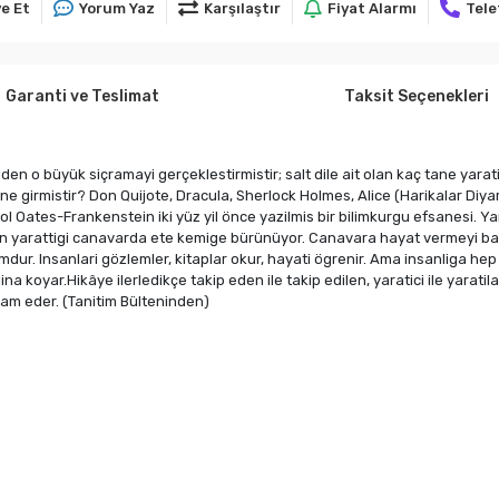
e Et
Yorum Yaz
Karşılaştır
Fiyat Alarmı
Tele
Garanti ve Teslimat
Taksit Seçenekleri
n o büyük siçramayi gerçeklestirmistir; salt dile ait olan kaç tane yarati
içine girmistir? Don Quijote, Dracula, Sherlock Holmes, Alice (Harikalar Diy
l Oates-Frankenstein iki yüz yil önce yazilmis bir bilimkurgu efsanesi. Yarati
ein'in yarattigi canavarda ete kemige bürünüyor. Canavara hayat vermeyi 
dur. Insanlari gözlemler, kitaplar okur, hayati ögrenir. Ama insanliga hep
na koyar.Hikâye ilerledikçe takip eden ile takip edilen, yaratici ile yaratilan
vam eder. (Tanitim Bülteninden)