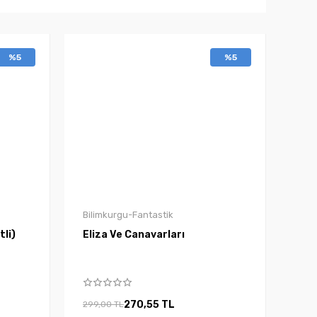
%5
%5
Bilimkurgu-Fantastik
tli)
Eliza Ve Canavarları
270,55 TL
299,00 TL