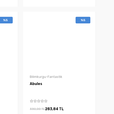
%5
%5
Bilimkurgu-Fantastik
Abules
283,84 TL
330,00 TL