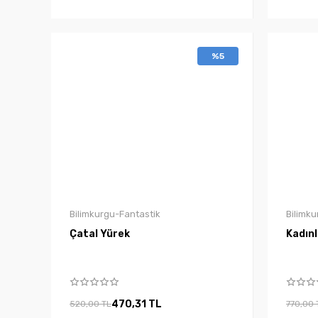
%5
Bilimkurgu-Fantastik
Bilimku
Çatal Yürek
Kadınl
470,31 TL
520,00 TL
770,00 