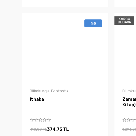
KARGO
BEDAVA
%5
Bilimkurgu-Fantastik
Bilimku
İthaka
Zaman 
Kitap)
374,75 TL
410,00 TL
1.296,0