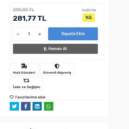
290,00 TL
indirim
281,77 TL
%5
Sepete Ekle
Hemen Al
Hızlı Gönderi
Güvenli Alışveriş
İade ve Değişim
Favorilerime ekle