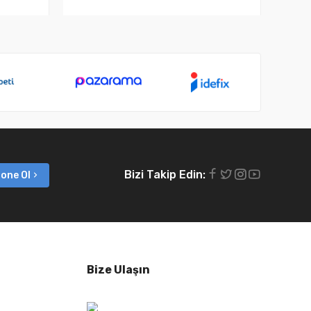
Bizi Takip Edin:
one Ol
Bize Ulaşın