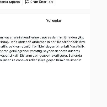
fonla Sipariş
Ürün Önerileri
Yorumlar
m, yazarlarinin kendilerine özgü seslerinin ritminden çikip
arinda), Hans Christian Andersen'in peri masallarindaki kimi
lis ve kiyamet mitini birlikte isleyen bir anlati. Yaraticilik
basaran genç ögrenci, yarattigi seyden dehsete düserek
 yabanci kalir. Dislanmis bir ucube hayati sürer. Sonunda
, insan ile canavar rolleri iç içe geçer. Bilimin ve insanin