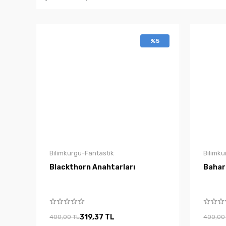
%5
Bilimkurgu-Fantastik
Bilimku
Blackthorn Anahtarları
Bahar
319,37 TL
400,00 TL
400,00