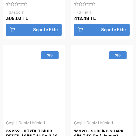
321,09 TL
434,19 TL
305,03 TL
412,48 TL
Sepete Ekle
Sepete Ekle
%5
%5
Çeşitli Deniz Ürünleri
Çeşitli Deniz Ürünleri
59259 - BÜYÜLÜ SİHİR
16920 - SURFİNG SHARK
DESENLİ SİMİT 81 CM 2 AST
SİMİT 50 CM (Lisinya)