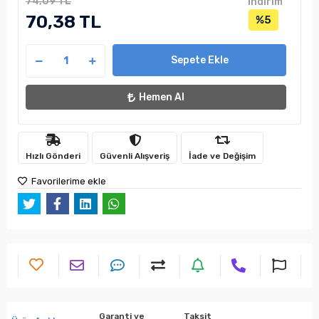
74,09 TL
indirim
70,38 TL
%5
Sepete Ekle
Hemen Al
Hızlı Gönderi
Güvenli Alışveriş
İade ve Değişim
Favorilerime ekle
Garanti ve
Taksit