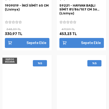
1909019 - İNCİ SİMİT 65 CM
59221 - HAYVAN BAŞLI
(Lisinya)
SİMİT 81/86/107 CM 36
(Lisinya)
348,39 TL
477,09 TL
330,97 TL
453,23 TL
Sepete Ekle
Sepete Ekle
KARGO
BEDAVA
%5
%5