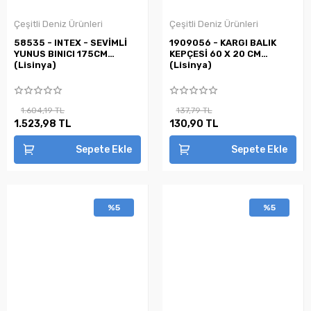
Çeşitli Deniz Ürünleri
Çeşitli Deniz Ürünleri
58535 - INTEX - SEVİMLİ
1909056 - KARGI BALIK
YUNUS BINICI 175CM
KEPÇESİ 60 X 20 CM
(Lisinya)
(Lisinya)
1.604,19 TL
137,79 TL
1.523,98 TL
130,90 TL
Sepete Ekle
Sepete Ekle
%5
%5