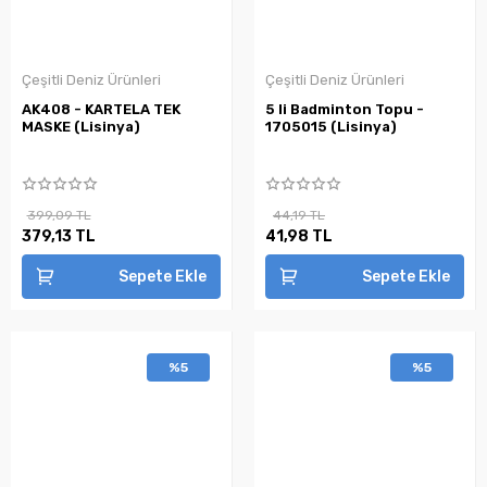
Çeşitli Deniz Ürünleri
Çeşitli Deniz Ürünleri
AK408 - KARTELA TEK
5 li Badminton Topu -
MASKE (Lisinya)
1705015 (Lisinya)
399,09 TL
44,19 TL
379,13 TL
41,98 TL
Sepete Ekle
Sepete Ekle
%5
%5