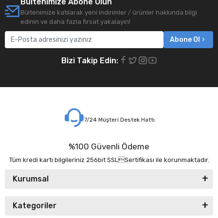
Bültenimize Abone Olun
Bültenimize katılarak yeni indirimler / ürünler hakkında bilgi
edinin ve daha fazla fırsat yakalayın!
Abone Ol
Bizi Takip Edin:
7/24 Müşteri Destek Hattı
%100 Güvenli Ödeme
Tüm kredi kartı bilgileriniz 256bit SSLSertifikası ile korunmaktadır.
Kurumsal
Kategoriler