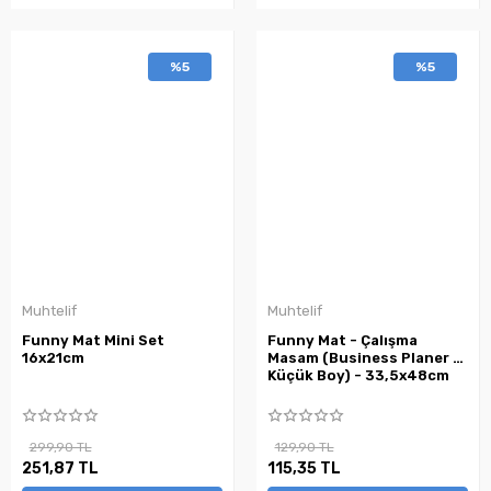
%5
%5
Muhtelif
Muhtelif
Funny Mat Mini Set
Funny Mat - Çalışma
16x21cm
Masam (Business Planer -
Küçük Boy) - 33,5x48cm
299,90 TL
129,90 TL
251,87 TL
115,35 TL