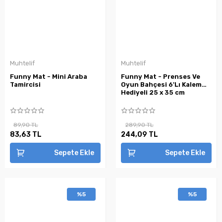
Muhtelif
Muhtelif
Funny Mat - Mini Araba
Funny Mat - Prenses Ve
Tamircisi
Oyun Bahçesi 6'Lı Kalem
Hediyeli 25 x 35 cm
89,90 TL
289,90 TL
83,63 TL
244,09 TL
Sepete Ekle
Sepete Ekle
%5
%5