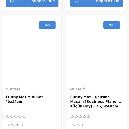
Sepete Ekle
Sepete Ekle
%5
%5
Muhtelif
Muhtelif
Funny Mat Mini Set
Funny Mat - Çalışma
16x21cm
Masam (Business Planer -
Küçük Boy) - 33,5x48cm
299,90 TL
129,90 TL