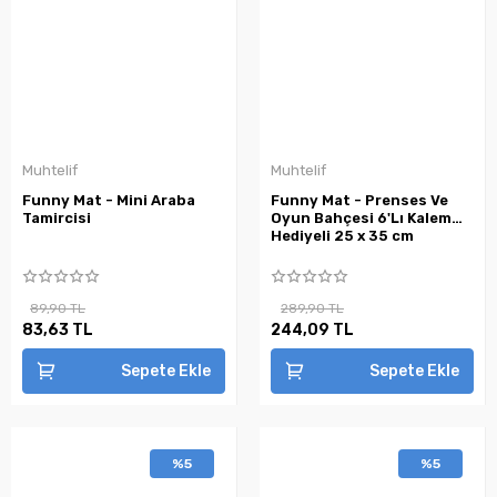
Muhtelif
Muhtelif
Funny Mat - Mini Araba
Funny Mat - Prenses Ve
Tamircisi
Oyun Bahçesi 6'Lı Kalem
Hediyeli 25 x 35 cm
89,90 TL
289,90 TL
83,63 TL
244,09 TL
Sepete Ekle
Sepete Ekle
%5
%5