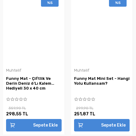
%5
%5
Muhtelif
Muhtelif
Funny Mat - Çiftlik Ve
Funny Mat Mini Set - Hangi
Derin Deniz 6'Lı Kalem
Yolu Kullansam?
Hediyeli 30 x 40 cm
359,90 TL
299,90 TL
298,55 TL
251,87 TL
Sepete Ekle
Sepete Ekle