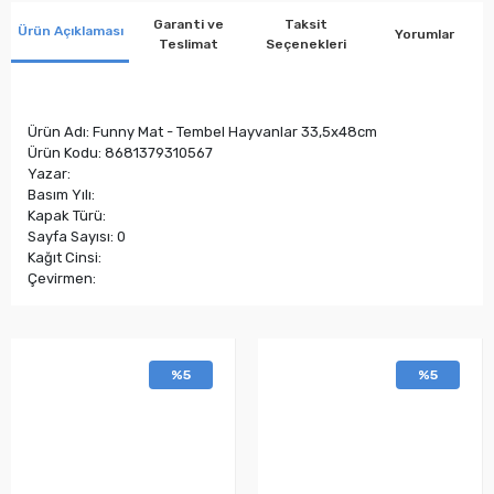
Garanti ve
Taksit
Ürün Açıklaması
Yorumlar
Teslimat
Seçenekleri
Ürün Adı: Funny Mat - Tembel Hayvanlar 33,5x48cm
Ürün Kodu: 8681379310567
Yazar:
Basım Yılı:
Kapak Türü:
Sayfa Sayısı: 0
Kağıt Cinsi:
Çevirmen:
%5
%5