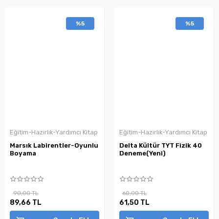
%5
%5
Eğitim-Hazırlık-Yardımcı Kitap
Eğitim-Hazırlık-Yardımcı Kitap
Marsık Labirentler-Oyunlu
Delta Kültür TYT Fizik 40
Boyama
Deneme(Yeni)
90,00 TL
60,00 TL
89,66 TL
61,50 TL