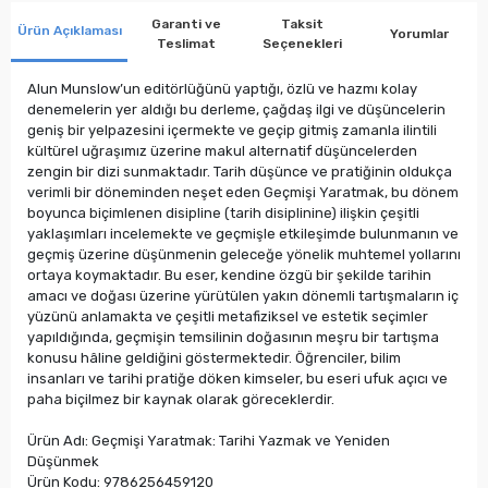
Garanti ve
Taksit
Ürün Açıklaması
Yorumlar
Teslimat
Seçenekleri
Alun Munslow’un editörlüğünü yaptığı, özlü ve hazmı kolay
denemelerin yer aldığı bu derleme, çağdaş ilgi ve düşüncelerin
geniş bir yelpazesini içermekte ve geçip gitmiş zamanla ilintili
kültürel uğraşımız üzerine makul alternatif düşüncelerden
zengin bir dizi sunmaktadır. Tarih düşünce ve pratiğinin oldukça
verimli bir döneminden neşet eden Geçmişi Yaratmak, bu dönem
boyunca biçimlenen disipline (tarih disiplinine) ilişkin çeşitli
yaklaşımları incelemekte ve geçmişle etkileşimde bulunmanın ve
geçmiş üzerine düşünmenin geleceğe yönelik muhtemel yollarını
ortaya koymaktadır. Bu eser, kendine özgü bir şekilde tarihin
amacı ve doğası üzerine yürütülen yakın dönemli tartışmaların iç
yüzünü anlamakta ve çeşitli metafiziksel ve estetik seçimler
yapıldığında, geçmişin temsilinin doğasının meşru bir tartışma
konusu hâline geldiğini göstermektedir. Öğrenciler, bilim
insanları ve tarihi pratiğe döken kimseler, bu eseri ufuk açıcı ve
paha biçilmez bir kaynak olarak göreceklerdir.
Ürün Adı: Geçmişi Yaratmak: Tarihi Yazmak ve Yeniden
Düşünmek
Ürün Kodu: 9786256459120