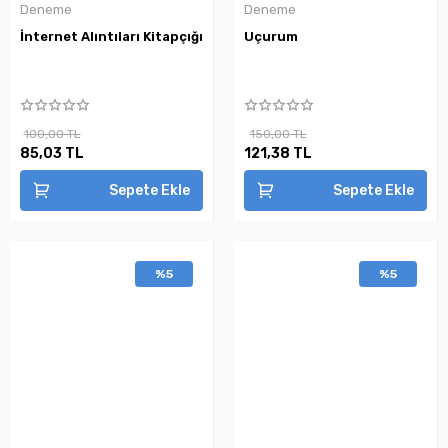
Deneme
Deneme
İnternet Alıntıları Kitapçığı
Uçurum
100,00 TL
150,00 TL
85,03 TL
121,38 TL
Sepete Ekle
Sepete Ekle
%5
%5