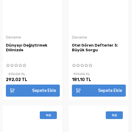
Deneme
Deneme
Dünyayı Değiştirmek
Otel Gören Defterler 3:
Dilinizde
Büyük Sorgu
370,00 TL
199,00 TL
292,02 TL
181,10 TL
Sepete Ekle
Sepete Ekle
%5
%5