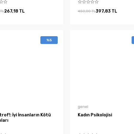
267,18 TL
397,83 TL
 TL
450,00 TL
%5
genel
rof!: İyi İnsanların Kötü
Kadın Psikolojisi
ları