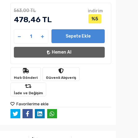
563,00 TL
indirim
478,46 TL
%5
Sepete Ekle
Hemen Al
Hızlı Gönderi
Güvenli Alışveriş
İade ve Değişim
Favorilerime ekle