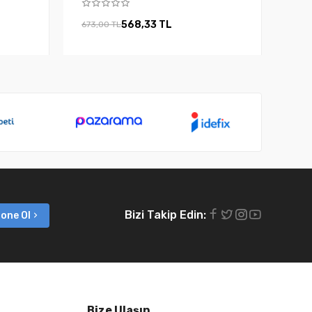
568,33 TL
673,00 TL
Bizi Takip Edin:
one Ol
Bize Ulaşın