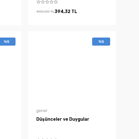
394,32 TL
460,00 TL
%5
%5
genel
Düşünceler ve Duygular