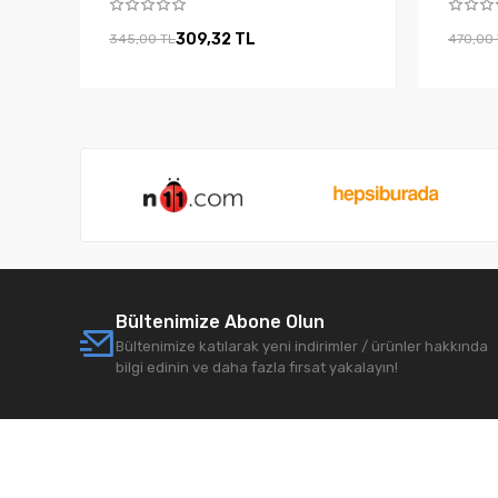
309,32 TL
345,00 TL
470,00
Bültenimize Abone Olun
Bültenimize katılarak yeni indirimler / ürünler hakkında
bilgi edinin ve daha fazla fırsat yakalayın!