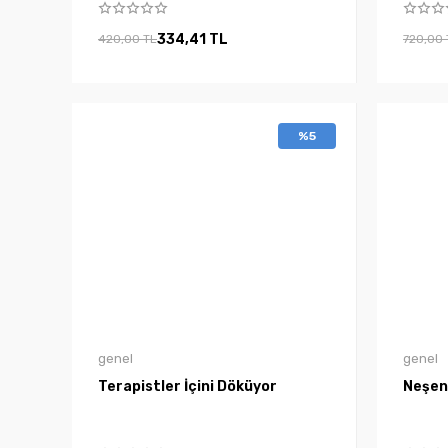
334,41 TL
420,00 TL
720,00 
%5
genel
genel
Terapistler İçini Döküyor
Neşeni