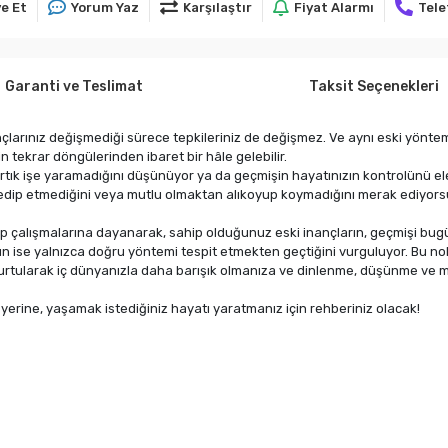
e Et
Yorum Yaz
Karşılaştır
Fiyat Alarmı
Tele
Garanti ve Teslimat
Taksit Seçenekleri
ançlarınız değişmediği sürece tepkileriniz de değişmez. Ve aynı eski yönt
n tekrar döngülerinden ibaret bir hâle gelebilir.
n artık işe yaramadığını düşünüyor ya da geçmişin hayatınızın kontrolünü ele 
n edip etmediğini veya mutlu olmaktan alıkoyup koymadığını merak ediyor
p çalışmalarına dayanarak, sahip olduğunuz eski inançların, geçmişi bugün
 ise yalnızca doğru yöntemi tespit etmekten geçtiğini vurguluyor. Bu n
urtularak iç dünyanızla daha barışık olmanıza ve dinlenme, düşünme ve mu
 yerine, yaşamak istediğiniz hayatı yaratmanız için rehberiniz olacak!