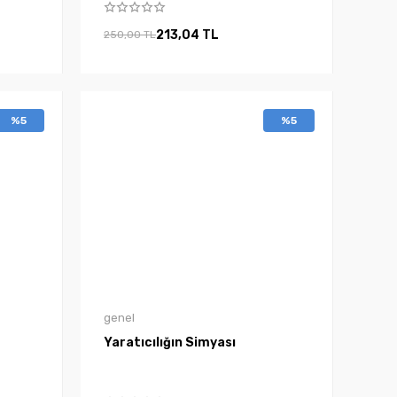
213,04 TL
250,00 TL
%5
%5
genel
Yaratıcılığın Simyası