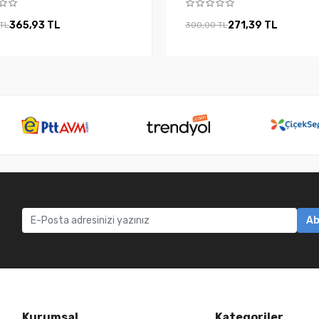
365,93 TL
271,39 TL
 TL
300,00 TL
Ab
Kurumsal
Kategoriler