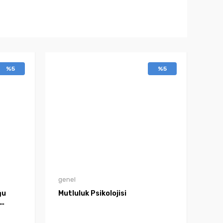
%5
%5
genel
ğu
Mutluluk Psikolojisi