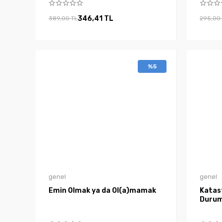
346,41 TL
389,00 TL
295,00
%5
genel
genel
Emin Olmak ya da Ol(a)mamak
Katast
Durum