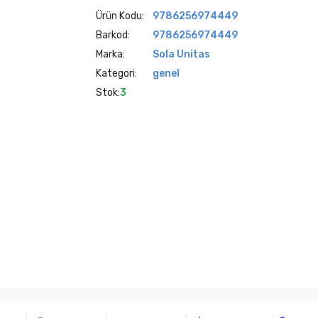
Ürün Kodu:
9786256974449
Barkod:
9786256974449
Marka:
Sola Unitas
Kategori:
genel
Stok:
3