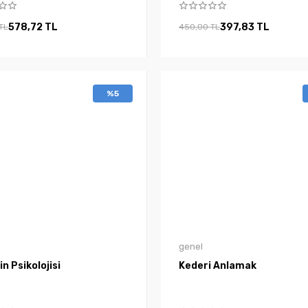
578,72 TL
397,83 TL
TL
450,00 TL
%5
genel
n Psikolojisi
Kederi Anlamak