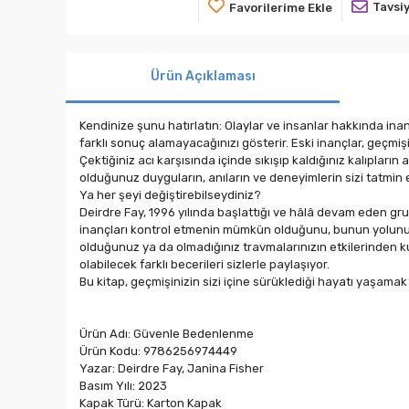
Tavsiy
Favorilerime Ekle
Ürün Açıklaması
Kendinize şunu hatırlatın: Olaylar ve insanlar hakkında in
farklı sonuç alamayacağınızı gösterir. Eski inançlar, geçmişi
Çektiğiniz acı karşısında içinde sıkışıp kaldığınız kalıpları
olduğunuz duyguların, anıların ve deneyimlerin sizi tatmi
Ya her şeyi değiştirebilseydiniz?
Deirdre Fay, 1996 yılında başlattığı ve hâlâ devam eden gru
inançları kontrol etmenin mümkün olduğunu, bunun yolunun
olduğunuz ya da olmadığınız travmalarınızın etkilerinden k
olabilecek farklı becerileri sizlerle paylaşıyor.
Bu kitap, geçmişinizin sizi içine sürüklediği hayatı yaşamak
Ürün Adı: Güvenle Bedenlenme
Ürün Kodu: 9786256974449
Yazar: Deirdre Fay, Janina Fisher
Basım Yılı: 2023
Kapak Türü: Karton Kapak