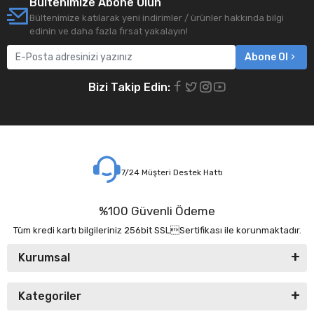
Bültenimize Abone Olun
Bültenimize katılarak yeni indirimler / ürünler hakkında bilgi
edinin ve daha fazla fırsat yakalayın!
Abone Ol
Bizi Takip Edin:
7/24 Müşteri Destek Hattı
%100 Güvenli Ödeme
Tüm kredi kartı bilgileriniz 256bit SSLSertifikası ile korunmaktadır.
Kurumsal
Kategoriler