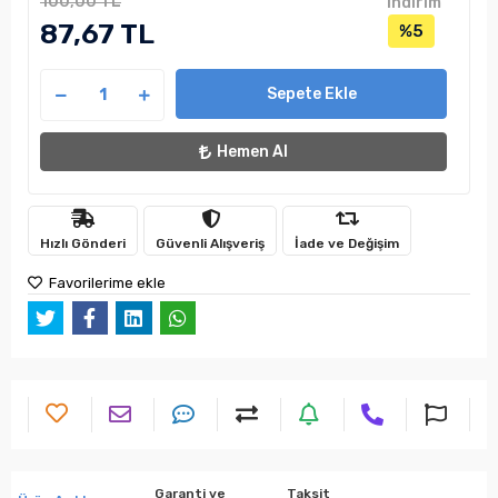
100,00 TL
indirim
87,67 TL
%5
Sepete Ekle
Hemen Al
Hızlı Gönderi
Güvenli Alışveriş
İade ve Değişim
Favorilerime ekle
Garanti ve
Taksit