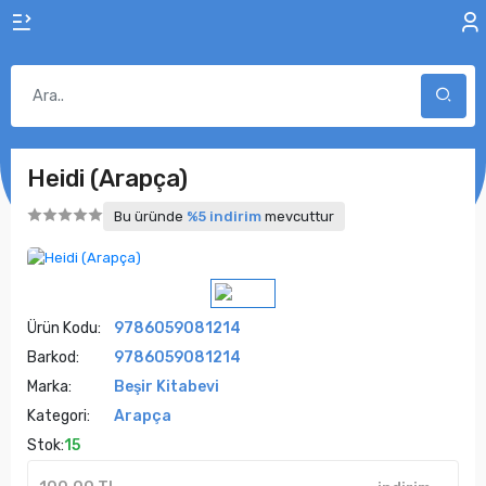
Heidi (Arapça)
Bu üründe
%5 indirim
mevcuttur
Ürün Kodu:
9786059081214
Barkod:
9786059081214
Marka:
Beşir Kitabevi
Kategori:
Arapça
Stok:
15