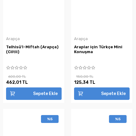
Arapça
Arapça
Telhisü’l-Miftah (Arapça)
Araplar için Türkçe Mini
(Ciltli)
Konuşma
600,00 TL
150,00 TL
462,01 TL
125,34 TL
Sepete Ekle
Sepete Ekle
%5
%5