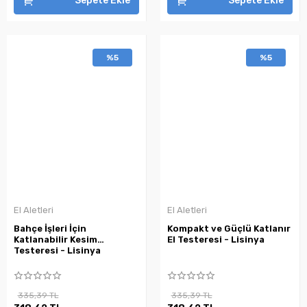
Sepete Ekle
Sepete Ekle
%5
%5
El Aletleri
El Aletleri
Bahçe İşleri İçin
Kompakt ve Güçlü Katlanır
Katlanabilir Kesim
El Testeresi - Lisinya
Testeresi - Lisinya
335,39 TL
335,39 TL