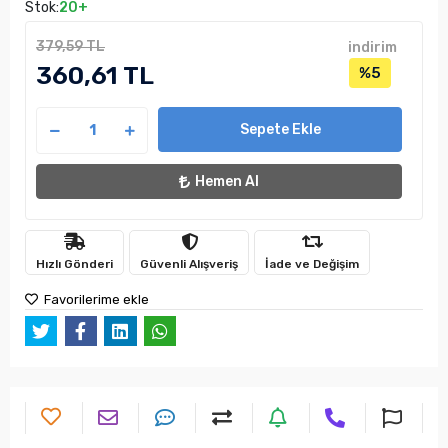
Stok:
20+
379,59 TL
indirim
360,61 TL
%5
Sepete Ekle
Hemen Al
Hızlı Gönderi
Güvenli Alışveriş
İade ve Değişim
Favorilerime ekle