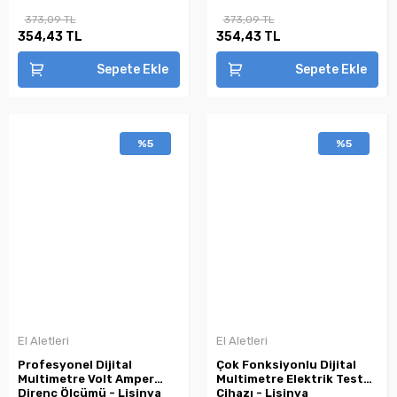
373,09 TL
373,09 TL
354,43 TL
354,43 TL
Sepete Ekle
Sepete Ekle
%5
%5
El Aletleri
El Aletleri
Profesyonel Dijital
Çok Fonksiyonlu Dijital
Multimetre Volt Amper
Multimetre Elektrik Test
Direnç Ölçümü - Lisinya
Cihazı - Lisinya