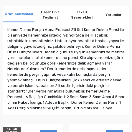
Garanti ve
Taksit
Ürün Açıklaması
Yorumlar
Teslimat
Seçenekleri
Kemer Delme Perçin Atma Pensesi 2'li Set Kemer Delme Pensi ile
3 saniyede kemerinize istediğiniz noktada delik açabilir,
rahatlıkla kullanabilirsiniz. Üstelik ayarlanabilir 6 başlıklı yapısı ile
deliğin ölçüyü istediğiniz şekilde belirleyin. Kemer Delme Pensi
Ürün Ouml;zellikleri: Beden ölçünüze uygun kemerinizi delmenize
yardımcı olan metal kemer delme pensi. Kilo alıp vermenize göre
değişen bel ölçünüze göre kemerinize delik açmaya yarar.
Nerelerde Kullanırım? Deri kemerlerde delik açmak, deri
kemerlerde perçin yapmak veya kalın kumaşlarda perçin
yapmak amaçlı. Ürün Ouml;zellikleri: Çok keski ve artıksız delme
ve perçin işlemi yapabilen 2 li settir. İçerisindeki perçinler
standarttır ,her yerde rahatlıkla bulunabilir. Kemer Delme
Pensesi - 6 Başlığın Ouml;lçüleri: 2.5mm 3mm 3.5mm 4mm 4.5mm
5 mm Paket İçeriği: 1 Adet 6 Başlıklı Döner Kemer Delme Pensi 1
Adet Perçin Makinesi 50 Çift Perçin . Ürün Markası: Lisinya
KARGO