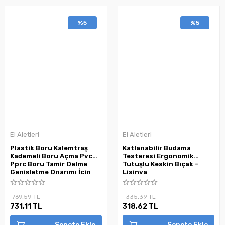
%5
%5
El Aletleri
El Aletleri
Plastik Boru Kalemtraş
Katlanabilir Budama
Kademeli Boru Açma Pvc
Testeresi Ergonomik
Pprc Boru Tamir Delme
Tutuşlu Keskin Bıçak -
Genişletme Onarımı İçin
Lisinya
3lü Havşa Seti ( Lisinya )
769,59 TL
335,39 TL
731,11 TL
318,62 TL