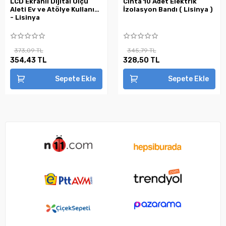
LCD Ekranlı Dijital Ölçü
Cinta 10 Adet Elektrik
Aleti Ev ve Atölye Kullanımı
İzolasyon Bandı ( Lisinya )
- Lisinya
373,09 TL
345,79 TL
354,43 TL
328,50 TL
Sepete Ekle
Sepete Ekle