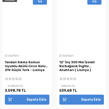
BEDAVA
%5
%5
El Aletleri
El Aletleri
Yandan Sıkma Somun
12'' İnç 300 Mm İzoleli
Uyumlu Akülü Cırcır Kolu
Kurbağacık İngiliz
21V Güçlü Tork - Lisinya
Anahtarı ( Lisinya )
3.788,19 TL
568,09 TL
3.598,78 TL
539,68 TL
Sepete Ekle
Sepete Ekle