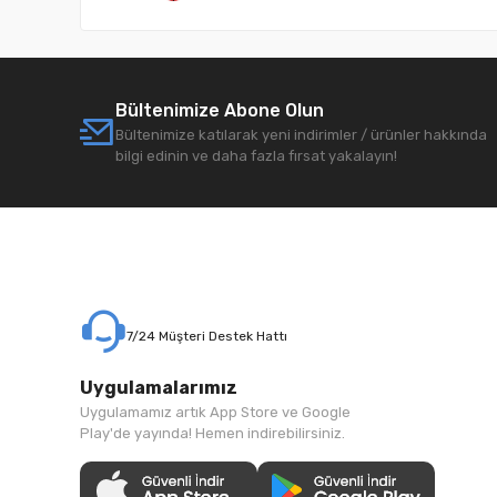
Bültenimize Abone Olun
Bültenimize katılarak yeni indirimler / ürünler hakkında
bilgi edinin ve daha fazla fırsat yakalayın!
7/24 Müşteri Destek Hattı
Uygulamalarımız
Uygulamamız artık App Store ve Google
Play'de yayında! Hemen indirebilirsiniz.