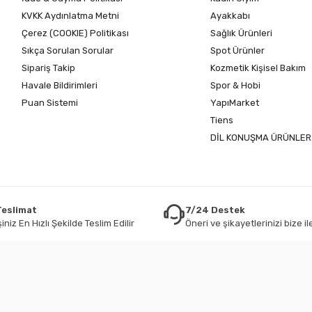
KVKK Aydınlatma Metni
Ayakkabı
Çerez (COOKIE) Politikası
Sağlık Ürünleri
Sıkça Sorulan Sorular
Spot Ürünler
Sipariş Takip
Kozmetik Kişisel Bakım
Havale Bildirimleri
Spor & Hobi
Puan Sistemi
YapıMarket
Tiens
DİL KONUŞMA ÜRÜNLER
 Teslimat
7/24 Destek
iniz En Hızlı Şekilde Teslim Edilir
Öneri ve şikayetlerinizi bize ile
Jet Teknoloji
| E-ticaret Paketleri ile hazırlanmıştır.