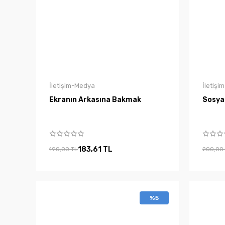
İletişim-Medya
İletiş
Ekranın Arkasına Bakmak
Sosyal
183,61 TL
190,00 TL
200,00
%5