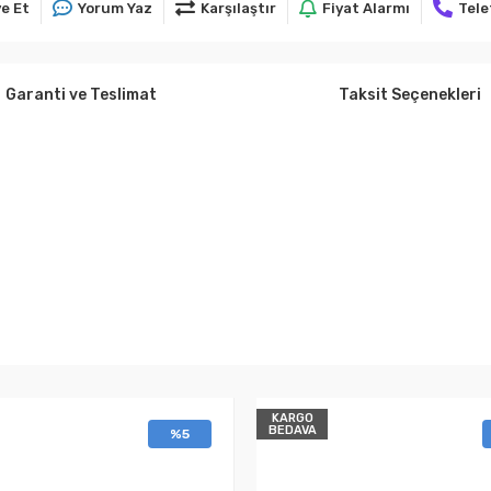
e Et
Yorum Yaz
Karşılaştır
Fiyat Alarmı
Tele
Garanti ve Teslimat
Taksit Seçenekleri
KARGO
BEDAVA
%5