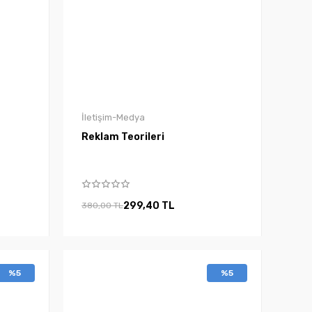
İletişim-Medya
Reklam Teorileri
299,40 TL
380,00 TL
%5
%5