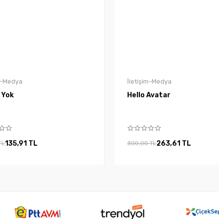
im-Medya
İletişim-Medya
i Yok
Hello Avatar
135,91 TL
263,61 TL
TL
300,00 TL