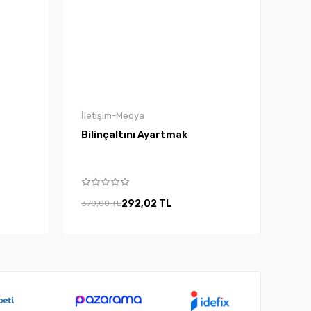
İletişim-Medya
Bilinçaltını Ayartmak
292,02 TL
370,00 TL