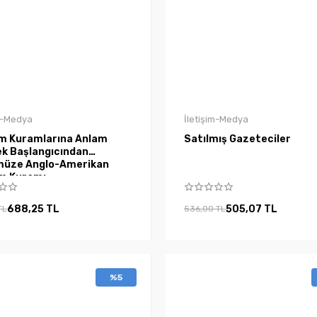
im-Medya
İletişim-Medya
şim Kuramlarına Anlam
Satılmış Gazeteciler
ından
üze Anglo-Amerikan
im Kuramı
688,25 TL
505,07 TL
TL
536,00 TL
%5