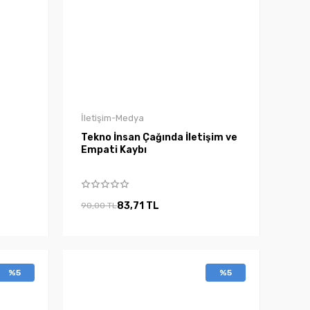
İletişim-Medya
Tekno İnsan Çağında İletişim ve
Empati Kaybı
83,71 TL
90,00 TL
%5
%5