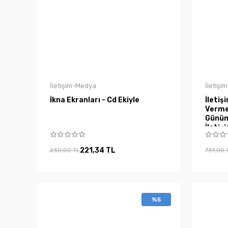
İletişim-Medya
İletiş
İkna Ekranları - Cd Ekiyle
İleti
Vermek Başlangıc
Günüm
İletiş
221,34 TL
230,00 TL
731,00 
%5