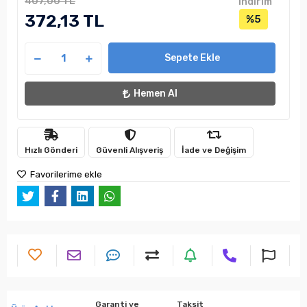
407,00 TL
indirim
372,13 TL
%5
Sepete Ekle
Hemen Al
Hızlı Gönderi
Güvenli Alışveriş
İade ve Değişim
Favorilerime ekle
Garanti ve
Taksit