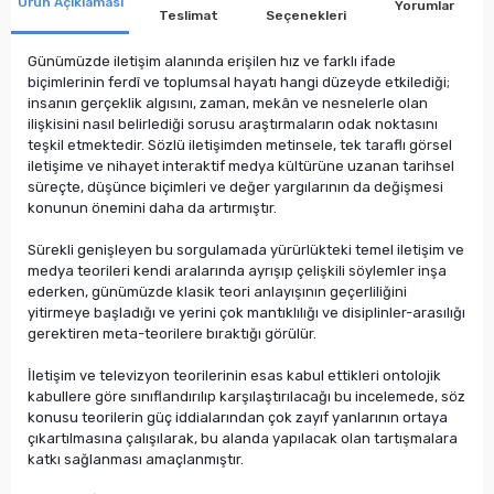
Ürün Açıklaması
Yorumlar
Teslimat
Seçenekleri
Günümüzde iletişim alanında erişilen hız ve farklı ifade
biçimlerinin ferdî ve toplumsal hayatı hangi düzeyde etkilediği;
insanın gerçeklik algısını, zaman, mekân ve nesnelerle olan
ilişkisini nasıl belirlediği sorusu araştırmaların odak noktasını
teşkil etmektedir. Sözlü iletişimden metinsele, tek taraflı görsel
iletişime ve nihayet interaktif medya kültürüne uzanan tarihsel
süreçte, düşünce biçimleri ve değer yargılarının da değişmesi
konunun önemini daha da artırmıştır.
Sürekli genişleyen bu sorgulamada yürürlükteki temel iletişim ve
medya teorileri kendi aralarında ayrışıp çelişkili söylemler inşa
ederken, günümüzde klasik teori anlayışının geçerliliğini
yitirmeye başladığı ve yerini çok mantıklılığı ve disiplinler-arasılığı
gerektiren meta-teorilere bıraktığı görülür.
İletişim ve televizyon teorilerinin esas kabul ettikleri ontolojik
kabullere göre sınıflandırılıp karşılaştırılacağı bu incelemede, söz
konusu teorilerin güç iddialarından çok zayıf yanlarının ortaya
çıkartılmasına çalışılarak, bu alanda yapılacak olan tartışmalara
katkı sağlanması amaçlanmıştır.