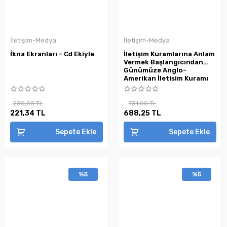
İletişim-Medya
İletişim-Medya
İkna Ekranları - Cd Ekiyle
İletişim Kuramlarına Anlam
Vermek Başlangıcından
Günümüze Anglo-
Amerikan İletişim Kuramı
230,00 TL
731,00 TL
221,34 TL
688,25 TL
Sepete Ekle
Sepete Ekle
%5
%5