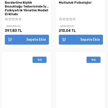
Borderline Kişilik
Mutluluk Psikolojisi
Bozukluğu Tedavisinde İyi
Psikiyatrik Yönetim Modeli
El Kitabı
450,00 TL
250,00 TL
397,83 TL
213,04 TL
Sepete Ekle
Sepete Ekle
%5
%5