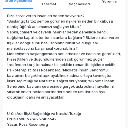
Ürün Açıklaması
Yorumlar
Teslimat
Seçenekleri
Bize zarar veren insanları neden seviyoruz?
“Başlangıçta toz pembe görünen ilişkilerin neden bir kâbusa
dönüştüğünü anlamamızı sağlayan kitap.”
Sabırlı, cömert ve özverili insanlar neden genellikle bencil,
değişime kapalı, otoriter insanlara bağlanır? Bizlere zarar veren
ilişkiler döngüsünü nasıl sonlandırabilir ve duygusal
manipülasyona karşı nasıl korunabiliriz?
Medeniyetin başlangıcından beri erkekler ve kadınlar; gördükleri,
hissettikleri ve düşündüklerinden çok görünmez güçler
tarafından karşı konulmaz bir şekilde romantik ilişkilere çekilir.
Psikoterapist Ross Rosenberg, ‘Mıknatıs İnsan Sendromu’
kavramını bu çekimi açıklayabilmek adına ortaya koymuştur.
İlişki Bağımlılığı ve Narsist Tuzağı’nı okuyanlar, ‘Mıknatıs İnsan
Sendromu’ kavramı çevresinde gerçek aşkı bulma hayallerini
yıkarak onları inciten partnerlere neden umutsuzca âşık
olduklarını daha iyi anlayacaklar.
Ürün Adı: İlişki Bağımlılığı ve Narsist Tuzağı
Ürün Kodu: 9786257406642
Yazar: Ross Rosenberg