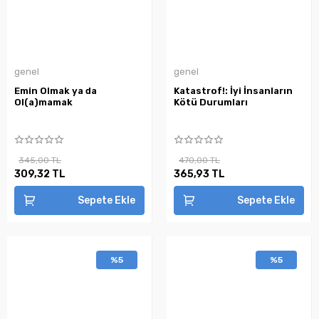
genel
genel
Emin Olmak ya da
Katastrof!: İyi İnsanların
Ol(a)mamak
Kötü Durumları
345,00 TL
470,00 TL
309,32 TL
365,93 TL
Sepete Ekle
Sepete Ekle
%5
%5