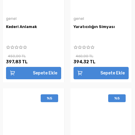
genel
genel
Kederi Anlamak
Yaratıcılığın Simyası
450,00 TL
460,00 TL
397,83 TL
394,32 TL
Sepete Ekle
Sepete Ekle
%5
%5