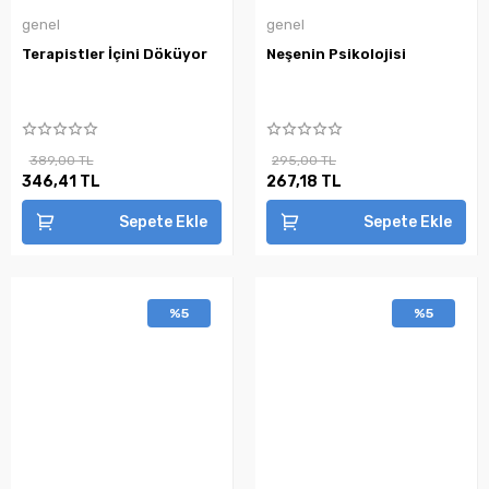
genel
genel
Terapistler İçini Döküyor
Neşenin Psikolojisi
389,00 TL
295,00 TL
346,41 TL
267,18 TL
Sepete Ekle
Sepete Ekle
%5
%5