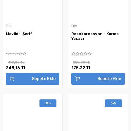
Din
Din
Mevlid-i Şerif
Reenkarnasyon - Karma
Yasası
410,00 TL
228,00 TL
348,16 TL
175,22 TL
Sepete Ekle
Sepete Ekle
%5
%5