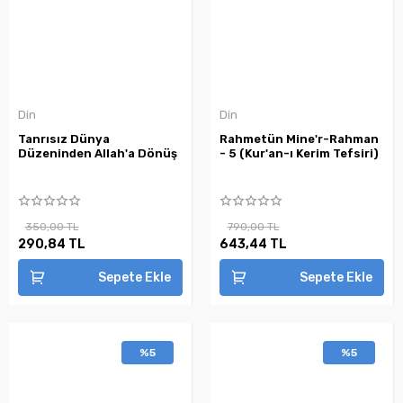
Din
Din
Tanrısız Dünya
Rahmetün Mine'r-Rahman
Düzeninden Allah'a Dönüş
- 5 (Kur'an-ı Kerim Tefsiri)
350,00 TL
790,00 TL
290,84 TL
643,44 TL
Sepete Ekle
Sepete Ekle
%5
%5