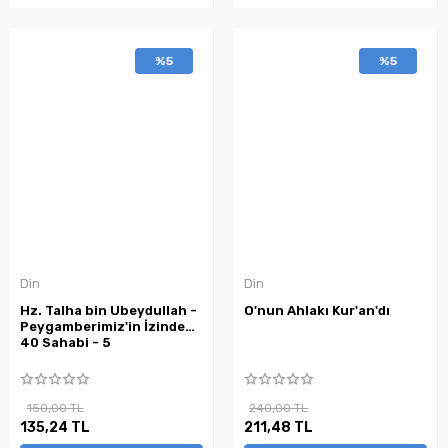
%5
%5
Din
Din
Hz. Talha bin Ubeydullah -
O'nun Ahlakı Kur'an'dı
Peygamberimiz'in İzinde
40 Sahabi - 5
150,00 TL
240,00 TL
135,24 TL
211,48 TL