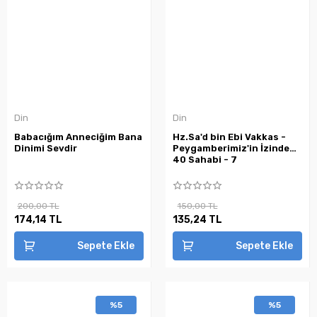
Din
Din
Babacığım Anneciğim Bana
Hz.Sa'd bin Ebi Vakkas -
Dinimi Sevdir
Peygamberimiz'in İzinde
40 Sahabi - 7
200,00 TL
150,00 TL
174,14 TL
135,24 TL
Sepete Ekle
Sepete Ekle
%5
%5