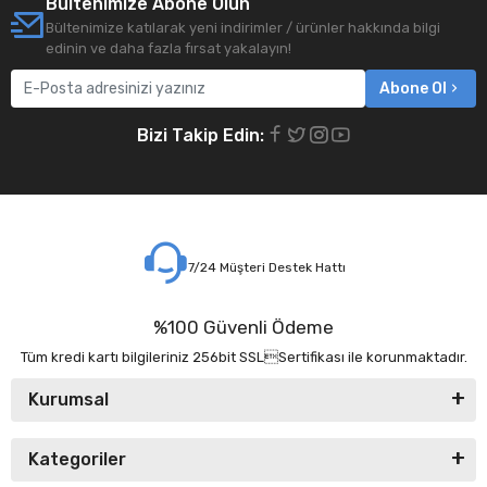
Bültenimize Abone Olun
Bültenimize katılarak yeni indirimler / ürünler hakkında bilgi
edinin ve daha fazla fırsat yakalayın!
Abone Ol
Bizi Takip Edin:
7/24 Müşteri Destek Hattı
%100 Güvenli Ödeme
Tüm kredi kartı bilgileriniz 256bit SSLSertifikası ile korunmaktadır.
Kurumsal
Kategoriler