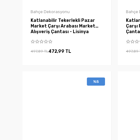
Bahçe Dekorasyonu
Bahçe 
Katlanabilir Tekerlekli Pazar
Katlan
Market Çarşı Arabası Market
Çarşı 
Alışveriş Çantası - Lisinya
Çantas
472,99 TL
497,89 TL
497,89 
%5