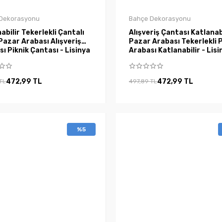
Dekorasyonu
Bahçe Dekorasyonu
abilir Tekerlekli Çantalı
Alışveriş Çantası Katlanab
Pazar Arabası Alışveriş
Pazar Arabası Tekerlekli 
ı Piknik Çantası - Lisinya
Arabası Katlanabilir - Lisi
472,99 TL
472,99 TL
TL
497,89 TL
%5