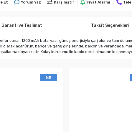
e Et
Yorum Yaz
Karşılaştır
Fiyat Alarmı
Tele
Garanti ve Teslimat
Taksit Seçenekleri
onfor sunar. 1200 mAh bataryası, güneş enerjisiyle şarj olur ve tam dolum
ik olarak açar.Ürün, bahçe ve garaj girişlerinde, balkon ve verandada, me
koşullarına dayanıklıdır. Kolay kurulumu ile kablo derdi olmadan kullanmaya
%5