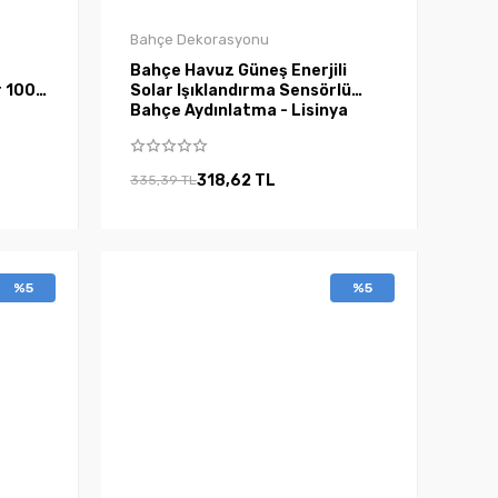
Bahçe Dekorasyonu
Bahçe Havuz Güneş Enerjili
r 100
Solar Işıklandırma Sensörlü
Bahçe Aydınlatma - Lisinya
318,62 TL
335,39 TL
%5
%5