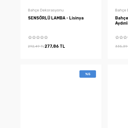
Bahçe Dekorasyonu
Bahçe 
SENSÖRLÜ LAMBA - Lisinya
Bahçe
Aydınl
277,86 TL
292,49 TL
335,39
%5