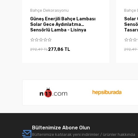
Bahçe Dekorasyonu
Bahçe 
Güneş Enerjili Bahçe Lambası
Solar 
Solar Gece Aydınlatma
Sensö
Sensörlü Lamba - Lisinya
Tasarr
277,86 TL
292,49 TL
292,49
Bültenimize Abone Olun
Bültenimize katılarak yeni indirimler / ürünler hakkında