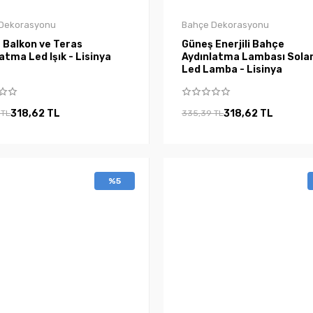
Dekorasyonu
Bahçe Dekorasyonu
 Balkon ve Teras
Güneş Enerjili Bahçe
atma Led Işık - Lisinya
Aydınlatma Lambası Sola
Led Lamba - Lisinya
318,62 TL
318,62 TL
 TL
335,39 TL
%5