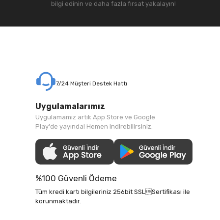
bilgi edinin ve daha fazla fırsat yakalayın!
7/24 Müşteri Destek Hattı
Uygulamalarımız
Uygulamamız artık App Store ve Google
Play'de yayında! Hemen indirebilirsiniz.
%100 Güvenli Ödeme
Tüm kredi kartı bilgileriniz 256bit SSLSertifikası ile
korunmaktadır.