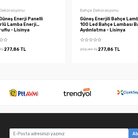
Dekorasyonu
Bahçe Dekorasyonu
Güneş Enerji Panelli
Güneş Enerjili Bahçe Lam
rlü Lamba Enerji
100 Led Bahçe Lambası B
uflu - Lisinya
Aydınlatma - Lisinya
277,86 TL
277,86 TL
 TL
292,49 TL
Ab