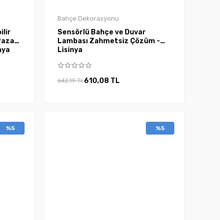
Bahçe Dekorasyonu
ilir
Sensörlü Bahçe ve Duvar
Pazar
Lambası Zahmetsiz Çözüm -
nya
Lisinya
610,08 TL
642,19 TL
%5
%5