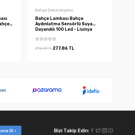
Bahçe Dekorasyonu
bası
Bahçe Lambası Bahçe
ahçe
Aydınlatma Sensörlü Suya
Dayanıklı 100 Led - Lisinya
277,86 TL
292,49 TL
Bizi Takip Edin:
one Ol