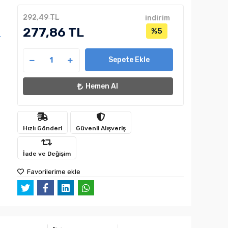
292,49 TL
indirim
277,86 TL
%5
4
Sepete Ekle
Hemen Al
Hızlı Gönderi
Güvenli Alışveriş
İade ve Değişim
Favorilerime ekle