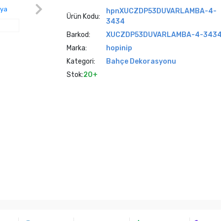
hpnXUCZDP53DUVARLAMBA-4-
Ürün Kodu:
3434
Barkod:
XUCZDP53DUVARLAMBA-4-343
Marka:
hopinip
Kategori:
Bahçe Dekorasyonu
Stok:
20+