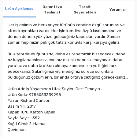
Garanti ve
Taksit
Ürün Açıklaması
Yorumlar
Teslimat
Seçenekleri
Her iş dalının ve her kariyer türünün kendine özgü sorunları ve
stres kaynakları vardır. Her işin kendine özgü kısıtlamaları ve
dönem dönem yüz yüze geleceğiniz kabusları vardır. Zaman
zaman hepimizin pek çok tatsız konuyla karşı karşıya geliriz.
Bu kitabı okuduğunuzda, daha az rahatsızlık hissedecek, daha
az kaygılanacaksınız, canınız eskisi kadar sıkılmayacak; daha
yaratıcı ve daha üretken olmaya zamanınızın yettiğini fark
edeceksiniz. Sakinliğinizi yitirmediğiniz sürece sorunlara
bulduğunuz çözümlerin, bir anda ortaya çıktığınız göreceksiniz…
Ürün Adı: İş Yaşamında Ufak Şeyleri Dert Etmeyin
Ürün Kodu: 9786053339298
Yazar: Richard Carlson
Basım Yılı: 2017
Kapak Türü: Karton Kapak
Sayfa Sayısı: 352
Kağıt Cinsi: 2. Hamur
Çevirmen: