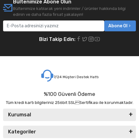
Bültenimize Abone Olun
Bültenimize katılarak yeni indirimler / ürünler hakkında bilgi
edinin ve daha fazla fırsat yakalayın!
Abone Ol
Bizi Takip Edin:
7/24 Müşteri Destek Hattı
%100 Güvenli Ödeme
Tüm kredi kartı bilgileriniz 256bit SSLSertifikası ile korunmaktadır.
Kurumsal
Kategoriler