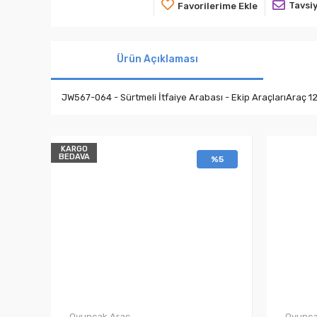
Tavsiy
Favorilerime Ekle
Ürün Açıklaması
JW567-064 - Sürtmeli İtfaiye Arabası - Ekip AraçlarıAraç 12
KARGO
BEDAVA
%5
Oyuncak Araç
Oyunca