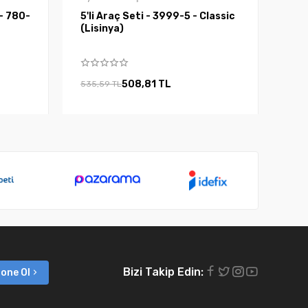
 - 780-
5'li Araç Seti - 3999-5 - Classic
(Lisinya)
508,81 TL
535,59 TL
Bizi Takip Edin:
one Ol