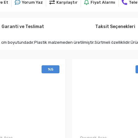
e Et
Yorum Yaz
Karşılaştır
Fiyat Alarmı
Tele
Garanti ve Teslimat
Taksit Seçenekleri
 cm boyutundadır.Plastik malzemeden üretilmiştir.Sürtmeli özelliklidir.Ürü
%5
k Araç
Oyuncak Araç