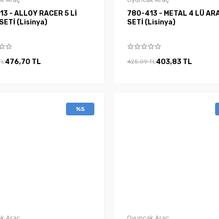
3 - ALLOY RACER 5 Lİ
780-413 - METAL 4 LÜ AR
ETİ (Lisinya)
SETİ (Lisinya)
476,70 TL
403,83 TL
TL
425,09 TL
%5
k Araç
Oyuncak Araç