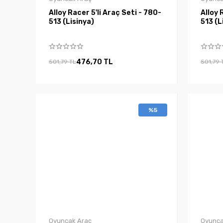
Alloy Racer 5'li Araç Seti - 780-
Alloy 
513 (Lisinya)
513
476,70 TL
501,79 TL
501,79 
%5
Oyuncak Araç
Oyunca