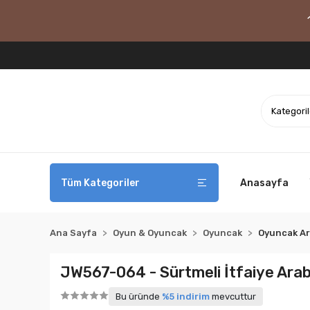
Tüm Kategoriler
Anasayfa
Ana Sayfa
Oyun & Oyuncak
Oyuncak
Oyuncak A
JW567-064 - Sürtmeli İtfaiye Arabas
Bu üründe
%5 indirim
mevcuttur