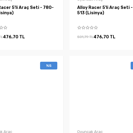
Racer 5'li Araç Seti - 780-
Alloy Racer 5'li Araç Seti 
 (Lisinya)
513 (Lisinya)
476,70 TL
476,70 TL
TL
501,79 TL
%5
k Araç
Oyuncak Araç