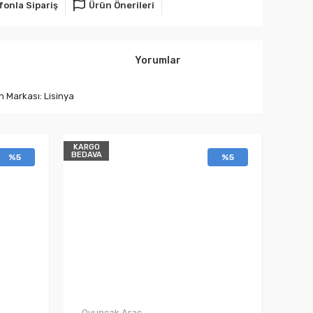
fonla Sipariş
Ürün Önerileri
Yorumlar
n Markası: Lisinya
KARGO
BEDAVA
%5
%5
Oyuncak Araç