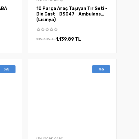
ABA
10 Parça Araç Taşıyan Tır Seti -
Die Cast - DS047 - Ambulans
(Lisinya)
1.139,89 TL
1.199,89 TL
%5
%5
Oyuncak Araç