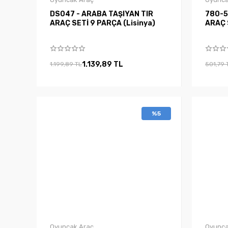
DS047 - ARABA TAŞIYAN TIR
780-51
ARAÇ SETİ 9 PARÇA (Lisinya)
ARAÇ S
1.139,89 TL
1.199,89 TL
501,79 
%5
Oyuncak Araç
Oyunca