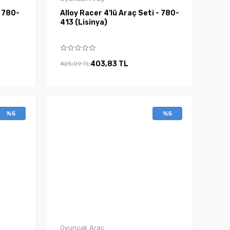
- 780-
Alloy Racer 4'lü Araç Seti - 780-
413 (Lisinya)
403,83 TL
425,09 TL
%5
%5
Oyuncak Araç