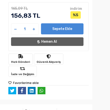
165,09 TL
indirim
156,83 TL
%5
Sepete Ekle
Hemen Al
Hızlı Gönderi
Güvenli Alışveriş
İade ve Değişim
Favorilerime ekle