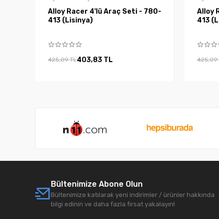
Alloy Racer 4'lü Araç Seti - 780-
Alloy 
413 (Lisinya)
413
403,83 TL
425,09 TL
425,09
Bültenimize Abone Olun
Bültenimize katılarak yeni indirimler / ürünler hakkında
bilgi edinin ve daha fazla fırsat yakalayın!