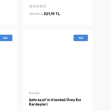
321,19 TL
389,00 TL
%5
%5
Roman
Şehrazat’ın İrlandalı Üvey Kız
Kardeşleri