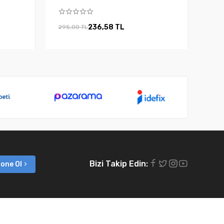
236,58 TL
295,00 TL
Bizi Takip Edin:
one Ol