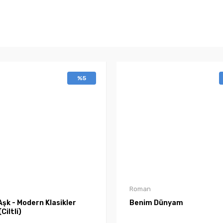
%5
Roman
şk - Modern Klasikler
Benim Dünyam
(Ciltli)