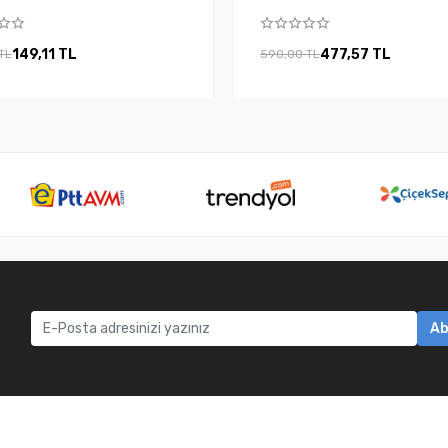
149,11 TL
477,57 TL
TL
590,00 TL
Ab