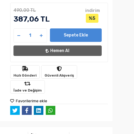
490,00 TL
indirim
387,06 TL
%5
Sepete Ekle
Hemen Al
Hızlı Gönderi
Güvenli Alışveriş
İade ve Değişim
Favorilerime ekle