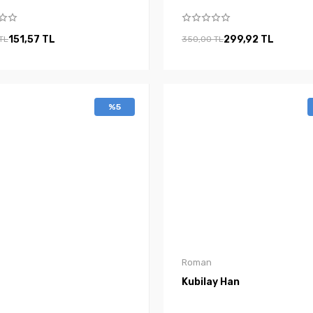
151,57 TL
299,92 TL
TL
350,00 TL
%5
Roman
Kubilay Han