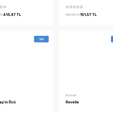
613,47 TL
151,57 TL
 TL
180,00 TL
%5
Roman
aş'ın Öcü
Revelle