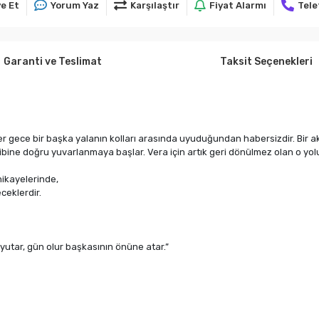
e Et
Yorum Yaz
Karşılaştır
Fiyat Alarmı
Tele
Garanti ve Teslimat
Taksit Seçenekleri
er gece bir başka yalanın kolları arasında uyuduğundan habersizdir. Bir 
bine doğru yuvarlanmaya başlar. Vera için artık geri dönülmez olan o yolu
hikayelerinde,
ceklerdir.
 yutar, gün olur başkasının önüne atar.”