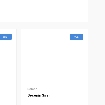
%5
%5
Roman
Gecenin Sırrı