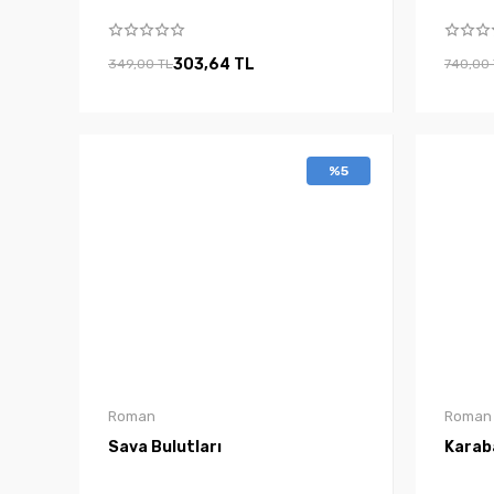
303,64 TL
349,00 TL
740,00
%5
Roman
Roman
Sava Bulutları
Karab