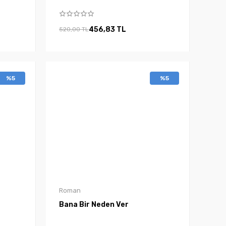
456,83 TL
520,00 TL
%5
%5
Roman
Bana Bir Neden Ver