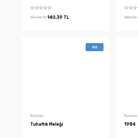
140,39 TL
170,00 TL
180,00 
%5
Roman
Roman
Tuhaflık Meleği
1984