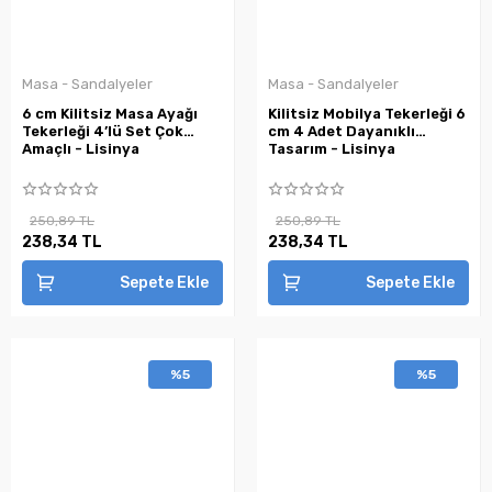
Masa - Sandalyeler
Masa - Sandalyeler
6 cm Kilitsiz Masa Ayağı
Kilitsiz Mobilya Tekerleği 6
Tekerleği 4’lü Set Çok
cm 4 Adet Dayanıklı
Amaçlı - Lisinya
Tasarım - Lisinya
250,89 TL
250,89 TL
238,34 TL
238,34 TL
Sepete Ekle
Sepete Ekle
%5
%5