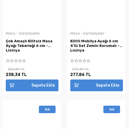
Masa - Sandalyeler
Masa - Sandalyeler
Çok Amaçlı Kilitsiz Masa
Kilitli Mobilya Ayağı 6 cm
Ayağı Tekerleği 6 cm -
4’lü Set Zemin Korumalı -
Lisinya
Lisinya
250,89 TL
292,49 TL
238,34 TL
277,86 TL
Sepete Ekle
Sepete Ekle
%5
%5