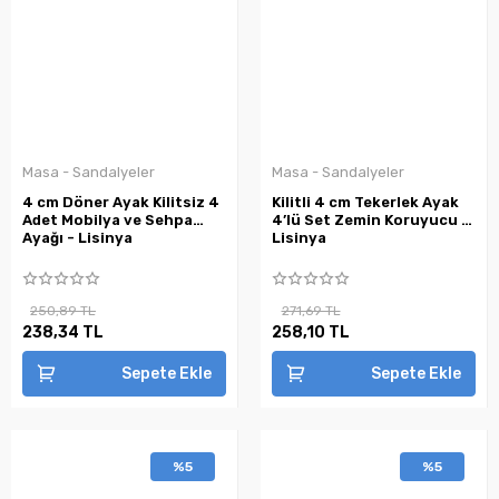
Masa - Sandalyeler
Masa - Sandalyeler
4 cm Döner Ayak Kilitsiz 4
Kilitli 4 cm Tekerlek Ayak
Adet Mobilya ve Sehpa
4’lü Set Zemin Koruyucu -
Ayağı - Lisinya
Lisinya
250,89 TL
271,69 TL
238,34 TL
258,10 TL
Sepete Ekle
Sepete Ekle
%5
%5