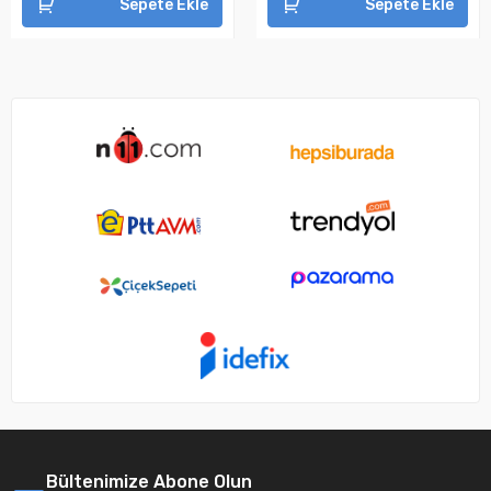
Sepete Ekle
Sepete Ekle
Bültenimize Abone Olun