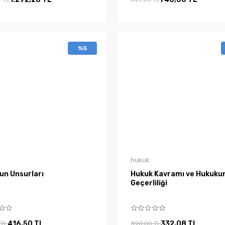
%5
hukuk
un Unsurları
Hukuk Kavramı ve Hukuku
Geçerliliği
416,50 TL
332,08 TL
 TL
390,00 TL