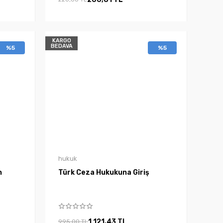
KARGO
BEDAVA
%5
%5
hukuk
n
Türk Ceza Hukukuna Giriş
1.121,43 TL
995,00 TL