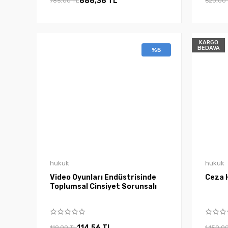
686,36 TL
785,00 TL
620,00
KARGO
BEDAVA
%5
hukuk
hukuk
Video Oyunları Endüstrisinde
Ceza 
Toplumsal Cinsiyet Sorunsalı
114,56 TL
119,00 TL
1.150,0