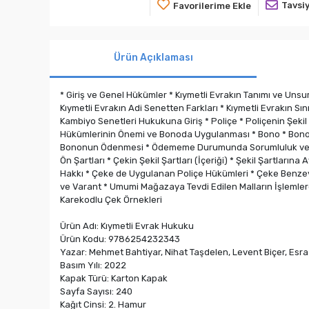
Tavsiy
Favorilerime Ekle
Ürün Açıklaması
* Giriş ve Genel Hükümler * Kıymetli Evrakın Tanımı ve Unsurl
Kıymetli Evrakın Adi Senetten Farkları * Kıymetli Evrakın Sın
Kambiyo Senetleri Hukukuna Giriş * Poliçe * Poliçenin Şekil Şa
Hükümlerinin Önemi ve Bonoda Uygulanması * Bono * Bononun 
Bononun Ödenmesi * Ödememe Durumunda Sorumluluk ve Baş
Ön Şartları * Çekin Şekil Şartları (İçeriği) * Şekil Şartlar
Hakkı * Çeke de Uygulanan Poliçe Hükümleri * Çeke Benze
ve Varant * Umumi Mağazaya Tevdi Edilen Malların İşlemle
Karekodlu Çek Örnekleri
Ürün Adı: Kıymetli Evrak Hukuku
Ürün Kodu: 9786254232343
Yazar: Mehmet Bahtiyar, Nihat Taşdelen, Levent Biçer, Es
Basım Yılı: 2022
Kapak Türü: Karton Kapak
Sayfa Sayısı: 240
Kağıt Cinsi: 2. Hamur