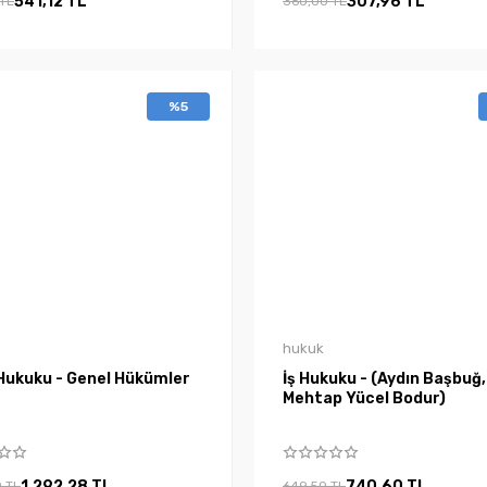
541,12 TL
307,96 TL
 TL
360,00 TL
%5
hukuk
Hukuku - Genel Hükümler
İş Hukuku - (Aydın Başbuğ,
Mehtap Yücel Bodur)
1.292,28 TL
740,60 TL
0 TL
649,50 TL