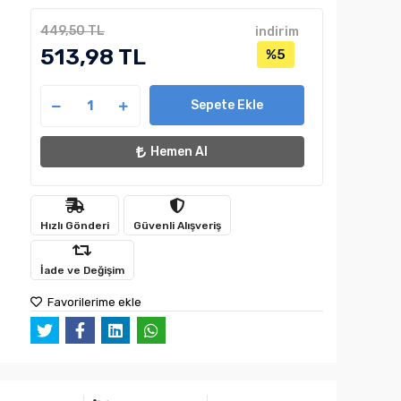
449,50 TL
indirim
513,98 TL
%5
Sepete Ekle
Hemen Al
Hızlı Gönderi
Güvenli Alışveriş
İade ve Değişim
Favorilerime ekle