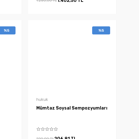
1.402,50 TL
1.250,00 TL
%5
%5
hukuk
Mümtaz Soysal Sempozyumları
206,81 TL
220,00 TL