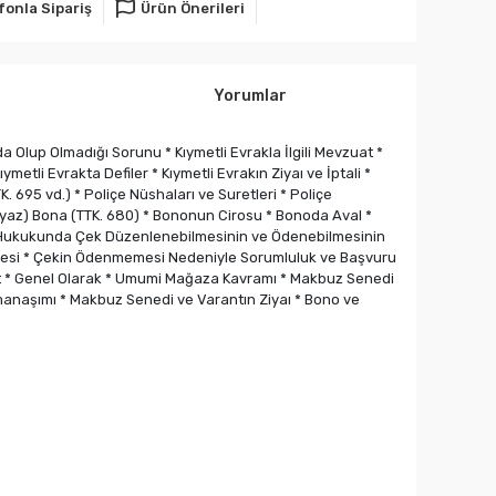
fonla Sipariş
Ürün Önerileri
Yorumlar
ıda Olup Olmadığı Sorunu * Kıymetli Evrakla İlgili Mevzuat *
metli Evrakta Defiler * Kıymetli Evrakın Ziyaı ve İptali *
K. 695 vd.) * Poliçe Nüshaları ve Suretleri * Poliçe
Beyaz) Bona (TTK. 680) * Bononun Cirosu * Bonoda Aval *
 Hukukunda Çek Düzenlenebilmesinin ve Ödenebilmesinin
n Ödenmesi * Çekin Ödenmemesi Nedeniyle Sorumluluk ve Başvuru
t * Genel Olarak * Umumi Mağaza Kavramı * Makbuz Senedi
manaşımı * Makbuz Senedi ve Varantın Ziyaı * Bono ve