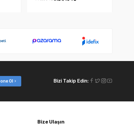
Bizi Takip Edin:
one Ol
Bize Ulaşın