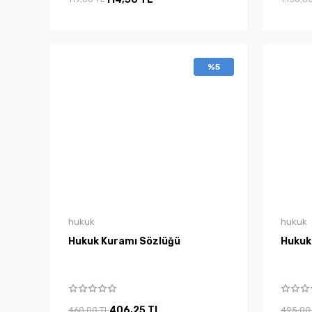
%5
hukuk
hukuk
Hukuk Kuramı Sözlüğü
Hukuk
406,25 TL
460,00 TL
495,00