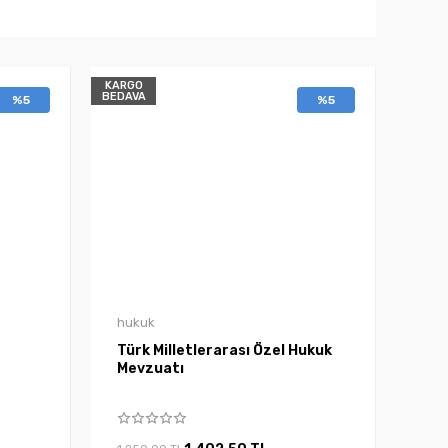
KARGO
BEDAVA
%5
%5
hukuk
Türk Milletlerarası Özel Hukuk
Mevzuatı