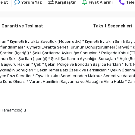
e Et
Yorum Yaz
Karşılaştır
Fiyat Alarmı
Tele
Garanti ve Teslimat
Taksit Seçenekleri
arı * Kıymetli Evrakta Soyutluk (Mücerretlik) * Kıymetli Evrakın Sınırlı Say
ıflandırılması * Kıymetli Evrakta Senet Türünün Dönüştürülmesi (Tahvil) * Kıy
rtları (İçeriği) * Şekil Şartlarına Aykırılığın Sonuçları * Poliçede Kabul (TT
Şekil Şartları (İçeriği) * Şekil Şartlarına Aykırılığın Sonuçları * Açık (
vuru Hakları * Çek * Çekin, Poliçe ve Bonodan Başlıca Farkları * Türk
ına Aykırılığın Sonuçları * Çekin Temel Bazı Özellik ve Farklılıkları * Çeki
yen Bazı Senetler * Eşya Hukuku Senetlerinden Makbuz Senedi ve Varan
re Konu Olması * Varant Hamilinin Başvurma ve Alacağını Alma Hakkı * Za
ra Hamamcıoğlu