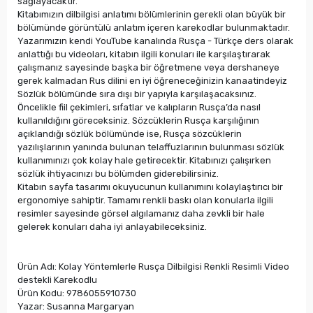
sağlayacaktır.
Kitabımızın dilbilgisi anlatımı bölümlerinin gerekli olan büyük bir
bölümünde görüntülü anlatım içeren karekodlar bulunmaktadır.
Yazarımızın kendi YouTube kanalında Rusça - Türkçe ders olarak
anlattığı bu videoları, kitabın ilgili konuları ile karşılaştırarak
çalışmanız sayesinde başka bir öğretmene veya dershaneye
gerek kalmadan Rus dilini en iyi öğreneceğinizin kanaatindeyiz
Sözlük bölümünde sıra dışı bir yapıyla karşılaşacaksınız.
Öncelikle fiil çekimleri, sıfatlar ve kalıpların Rusça’da nasıl
kullanıldığını göreceksiniz. Sözcüklerin Rusça karşılığının
açıklandığı sözlük bölümünde ise, Rusça sözcüklerin
yazılışlarının yanında bulunan telaffuzlarının bulunması sözlük
kullanımınızı çok kolay hale getirecektir. Kitabınızı çalışırken
sözlük ihtiyacınızı bu bölümden giderebilirsiniz.
Kitabın sayfa tasarımı okuyucunun kullanımını kolaylaştırıcı bir
ergonomiye sahiptir. Tamamı renkli baskı olan konularla ilgili
resimler sayesinde görsel algılamanız daha zevkli bir hale
gelerek konuları daha iyi anlayabileceksiniz.
Ürün Adı: Kolay Yöntemlerle Rusça Dilbilgisi Renkli Resimli Video
destekli Karekodlu
Ürün Kodu: 9786055910730
Yazar: Susanna Margaryan