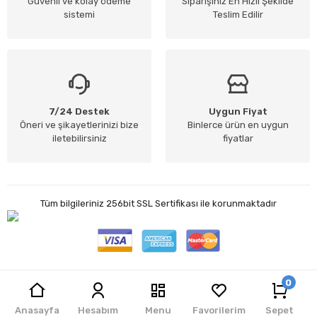
Güvenli ve kolay ödeme
Siparişiniz En Hızlı Şekilde
sistemi
Teslim Edilir
7/24 Destek
Uygun Fiyat
Öneri ve şikayetlerinizi bize
Binlerce ürün en uygun
iletebilirsiniz
fiyatlar
Tüm bilgileriniz 256bit SSL Sertifikası ile korunmaktadır
0
Jet Teknoloji
| E-ticaret Paketleri ile hazırlanmıştır.
Anasayfa
Hesabım
Menu
Favorilerim
Sepet