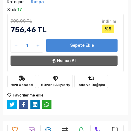
Kategori:
Rusça
Stok:
17
990,00 TL
indirim
756,46 TL
%5
Sepete Ekle
Hemen Al
Hızlı Gönderi
Güvenli Alışveriş
İade ve Değişim
Favorilerime ekle