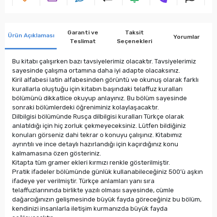
Garanti ve
Taksit
Ürün Açıklaması
Yorumlar
Teslimat
Seçenekleri
Bu kitabı çalışırken bazı tavsiyelerimiz olacaktır. Tavsiyelerimiz
sayesinde çalışma ortamına daha iyi adapte olacaksınız.
Kiril alfabesi latin alfabesinden görüntü ve okunuş olarak farklı
kurallarla oluştuğu için kitabın başındaki telaffuz kuralları
bölümünü dikkatlice okuyup anlayınız. Bu bölüm sayesinde
sonraki bölümlerdeki öğreniminiz kolaylaşacaktır.
Dilbilgisi bölümünde Rusça dilbilgisi kuralları Türkçe olarak
anlatıldığı için hiç zorluk çekmeyeceksiniz. Lütfen bildiğiniz
konuları görseniz dahi tekrar o konuyu çalışınız. Kitabımız
ayrıntılı ve ince detaylı hazırlandığı için kaçırdığınız konu
kalmamasına özen gösteriniz.
Kitapta tüm gramer ekleri kırmızı renkle gösterilmiştir.
Pratik ifadeler bölümünde günlük kullanabileceğiniz 500’ü aşkın
ifadeye yer verilmiştir. Türkçe anlamları yanı sıra
telaffuzlarınında birlikte yazılı olması sayesinde, cümle
dağarcığınızın gelişmesinde büyük fayda göreceğiniz bu bölüm,
kendinizi insanlarla iletişim kurmanızda büyük fayda