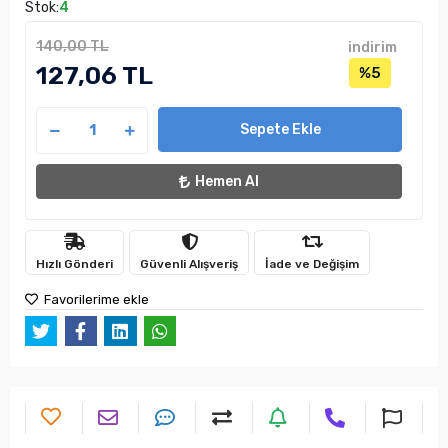
Stok:
4
140,00 TL
indirim
127,06 TL
%5
Sepete Ekle
Hemen Al
Hızlı Gönderi
Güvenli Alışveriş
İade ve Değişim
Favorilerime ekle