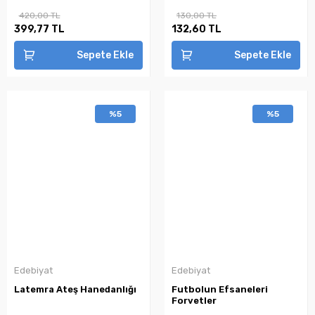
420,00 TL
130,00 TL
399,77 TL
132,60 TL
Sepete Ekle
Sepete Ekle
%5
%5
Edebiyat
Edebiyat
Latemra Ateş Hanedanlığı
Futbolun Efsaneleri
Forvetler