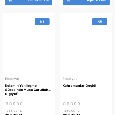
Sepete Ekle
Sepete Ekle
%5
%5
Edebiyat
Edebiyat
Kelamın Yenileşme
Kahramanlar Geçidi
Sürecinde Musa Carullah
Bigiyef
255,00 TL
250,00 TL