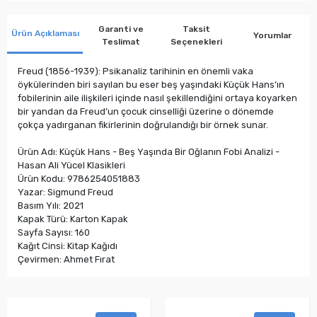
Garanti ve
Taksit
Ürün Açıklaması
Yorumlar
Teslimat
Seçenekleri
Freud (1856-1939): Psikanaliz tarihinin en önemli vaka
öykülerinden biri sayılan bu eser beş yaşındaki Küçük Hans’ın
fobilerinin aile ilişkileri içinde nasıl şekillendiğini ortaya koyarken
bir yandan da Freud’un çocuk cinselliği üzerine o dönemde
çokça yadırganan fikirlerinin doğrulandığı bir örnek sunar.
Ürün Adı: Küçük Hans - Beş Yaşında Bir Oğlanın Fobi Analizi -
Hasan Ali Yücel Klasikleri
Ürün Kodu: 9786254051883
Yazar: Sigmund Freud
Basım Yılı: 2021
Kapak Türü: Karton Kapak
Sayfa Sayısı: 160
Kağıt Cinsi: Kitap Kağıdı
Çevirmen: Ahmet Fırat