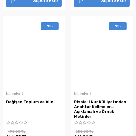
Sepete Ekle
Sepete Ekle
%5
%5
İslamiyet
İslamiyet
Değişen Toplum ve Aile
Risale-i Nur Külliyatından
Anahtar Kelimeler
Açıklamalı ve Örnek
Metinler
190,00 TL
250,00 TL