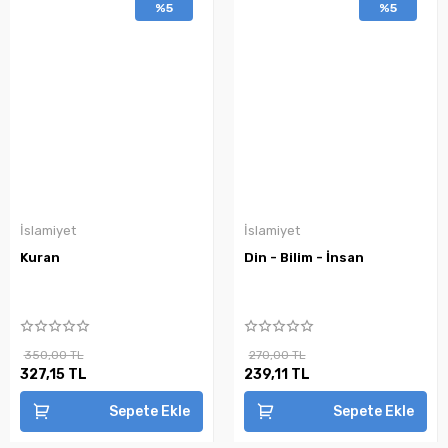
%5
%5
İslamiyet
İslamiyet
Kuran
Din - Bilim - İnsan
350,00 TL
270,00 TL
327,15 TL
239,11 TL
Sepete Ekle
Sepete Ekle