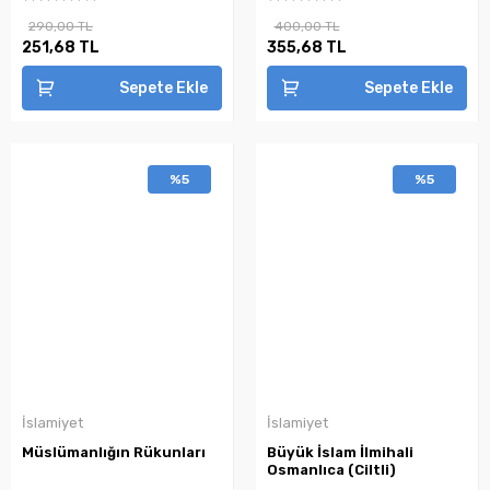
290,00 TL
400,00 TL
251,68 TL
355,68 TL
Sepete Ekle
Sepete Ekle
%5
%5
İslamiyet
İslamiyet
Müslümanlığın Rükunları
Büyük İslam İlmihali
Osmanlıca (Ciltli)