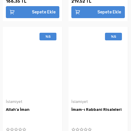
166,35 TL
219,52 TL
Sepete Ekle
Sepete Ekle
%5
%5
İslamiyet
İslamiyet
Allah'a İman
İmam-ı Rabbani Risaleleri