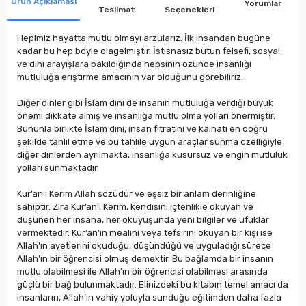
Ürün Açıklaması
Yorumlar
Teslimat
Seçenekleri
Hepimiz hayatta mutlu olmayı arzularız. İlk insandan bugüne
kadar bu hep böyle olagelmiştir. İstisnasız bütün felsefi, sosyal
ve dini arayışlara bakıldığında hepsinin özünde insanlığı
mutluluğa eriştirme amacının var olduğunu görebiliriz.
Diğer dinler gibi İslam dini de insanın mutluluğa verdiği büyük
önemi dikkate almış ve insanlığa mutlu olma yolları önermiştir.
Bununla birlikte İslam dini, insan fıtratını ve kâinatı en doğru
şekilde tahlil etme ve bu tahlile uygun araçlar sunma özelliğiyle
diğer dinlerden ayrılmakta, insanlığa kusursuz ve engin mutluluk
yolları sunmaktadır.
Kur’an’ı Kerim Allah sözüdür ve eşsiz bir anlam derinliğine
sahiptir. Zira Kur’an’ı Kerim, kendisini içtenlikle okuyan ve
düşünen her insana, her okuyuşunda yeni bilgiler ve ufuklar
vermektedir. Kur’an’ın mealini veya tefsirini okuyan bir kişi ise
Allah’ın ayetlerini okuduğu, düşündüğü ve uyguladığı sürece
Allah’ın bir öğrencisi olmuş demektir. Bu bağlamda bir insanın
mutlu olabilmesi ile Allah’ın bir öğrencisi olabilmesi arasında
güçlü bir bağ bulunmaktadır. Elinizdeki bu kitabın temel amacı da
insanların, Allah’ın vahiy yoluyla sunduğu eğitimden daha fazla