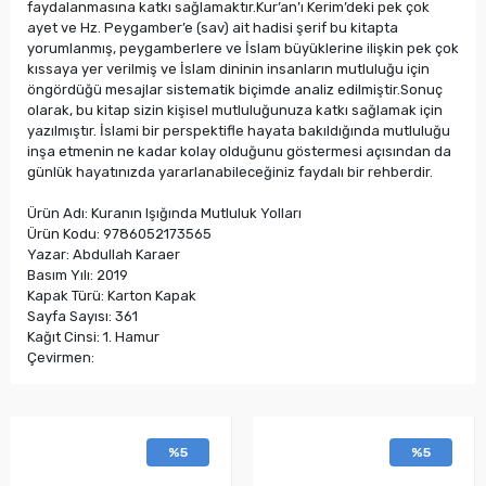
faydalanmasına katkı sağlamaktır.Kur’an’ı Kerim’deki pek çok
ayet ve Hz. Peygamber’e (sav) ait hadisi şerif bu kitapta
yorumlanmış, peygamberlere ve İslam büyüklerine ilişkin pek çok
kıssaya yer verilmiş ve İslam dininin insanların mutluluğu için
öngördüğü mesajlar sistematik biçimde analiz edilmiştir.Sonuç
olarak, bu kitap sizin kişisel mutluluğunuza katkı sağlamak için
yazılmıştır. İslami bir perspektifle hayata bakıldığında mutluluğu
inşa etmenin ne kadar kolay olduğunu göstermesi açısından da
günlük hayatınızda yararlanabileceğiniz faydalı bir rehberdir.
Ürün Adı: Kuranın Işığında Mutluluk Yolları
Ürün Kodu: 9786052173565
Yazar: Abdullah Karaer
Basım Yılı: 2019
Kapak Türü: Karton Kapak
Sayfa Sayısı: 361
Kağıt Cinsi: 1. Hamur
Çevirmen:
%5
%5