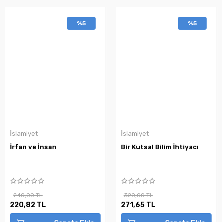
%5
%5
İslamiyet
İslamiyet
İrfan ve İnsan
Bir Kutsal Bilim İhtiyacı
240,00 TL
320,00 TL
220,82 TL
271,65 TL