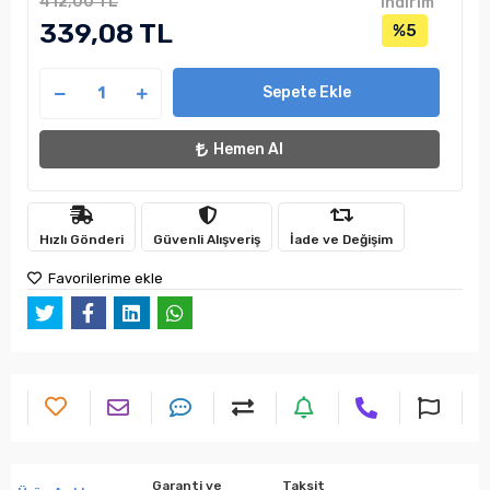
412,00 TL
indirim
339,08 TL
%5
Sepete Ekle
Hemen Al
Hızlı Gönderi
Güvenli Alışveriş
İade ve Değişim
Favorilerime ekle
Garanti ve
Taksit